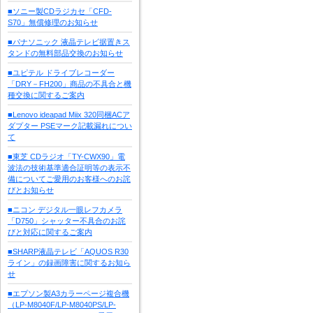
■ソニー製CDラジカセ「CFD-
S70」無償修理のお知らせ
■パナソニック 液晶テレビ据置きス
タンドの無料部品交換のお知らせ
■ユピテル ドライブレコーダー
「DRY－FH200」商品の不具合と機
種交換に関するご案内
■Lenovo ideapad Miix 320同梱ACア
ダプター PSEマーク記載漏れについ
て
■東芝 CDラジオ「TY-CWX90」電
波法の技術基準適合証明等の表示不
備についてご愛用のお客様へのお詫
びとお知らせ
■ニコン デジタル一眼レフカメラ
「D750」シャッター不具合のお詫
びと対応に関するご案内
■SHARP液晶テレビ「AQUOS R30
ライン」の録画障害に関するお知ら
せ
■エプソン製A3カラーページ複合機
（LP-M8040F/LP-M8040PS/LP-