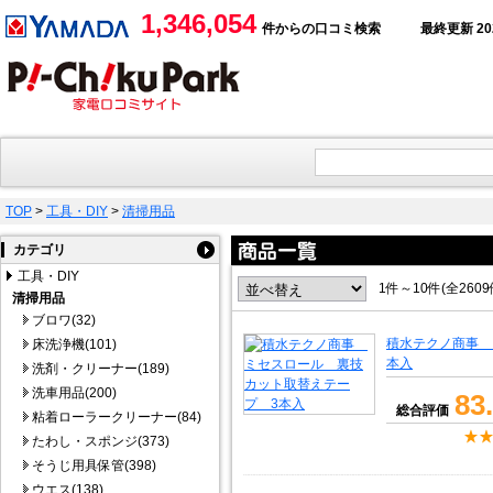
1,346,054
件からの口コミ検索
最終更新 2026
TOP
>
工具・DIY
>
清掃用品
カテゴリ
工具・DIY
1件～10件(全260
清掃用品
ブロワ(32)
積水テクノ商事 
床洗浄機(101)
本入
洗剤・クリーナー(189)
洗車用品(200)
83
総合評価
粘着ローラークリーナー(84)
たわし・スポンジ(373)
そうじ用具保管(398)
ウエス(138)