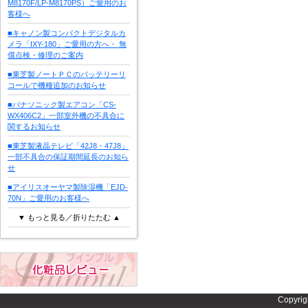
M8170F/LP-M8170PS）ご愛用のお
客様へ
■キャノン製コンパクトデジタルカ
メラ「IXY-180」ご愛用の方へ・ 無
償点検・修理のご案内
■東芝製ノートＰＣのバッテリーリ
コールで機種追加のお知らせ
■パナソニック製エアコン「CS-
WX406C2」一部室外機の不具合に
関するお知らせ
■東芝製液晶テレビ「42J8・47J8」
一部不具合の保証期間延長のお知ら
せ
■アイリスオーヤマ製除湿機「EJD-
70N」ご愛用のお客様へ
▼ もっと見る／折りたたむ ▲
Copyrig