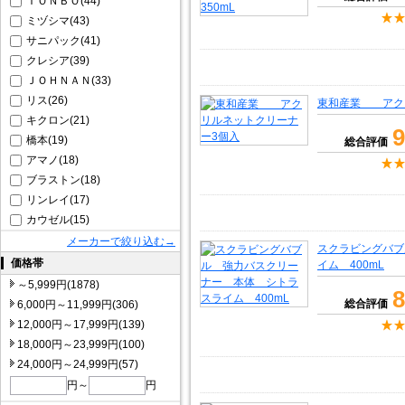
ＴＯＮＢＯ(44)
ミヅシマ(43)
サニパック(41)
クレシア(39)
ＪＯＨＮＡＮ(33)
リス(26)
東和産業 アク
キクロン(21)
9
橋本(19)
総合評価
アマノ(18)
ブラストン(18)
リンレイ(17)
カウゼル(15)
メーカーで絞り込む→
スクラビングバブ
価格帯
イム 400mL
～5,999円(1878)
8
総合評価
6,000円～11,999円(306)
12,000円～17,999円(139)
18,000円～23,999円(100)
24,000円～24,999円(57)
円～
円