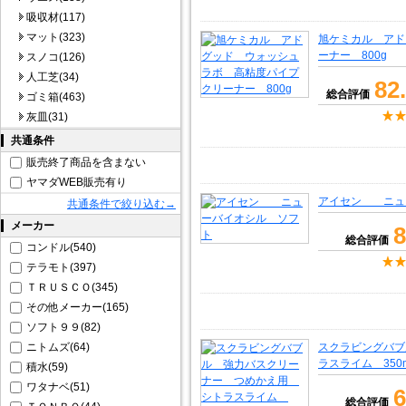
吸収材(117)
マット(323)
旭ケミカル アド
ーナー 800g
スノコ(126)
人工芝(34)
82
総合評価
ゴミ箱(463)
灰皿(31)
共通条件
販売終了商品を含まない
ヤマダWEB販売有り
アイセン ニュ
共通条件で絞り込む→
メーカー
8
総合評価
コンドル(540)
テラモト(397)
ＴＲＵＳＣＯ(345)
その他メーカー(165)
ソフト９９(82)
ニトムズ(64)
スクラビングバブ
ラスライム 350
積水(59)
ワタナベ(51)
6
総合評価