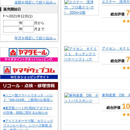
エステー 洗浄力 
金額を指定して絞り込み→
販売開始日
7
総合評価
〜2021年12月(1)
年
月から
年
月まで
年月を指定して絞り込み→
アイセン ＫＦ１
7
総合評価
東和産業 DB 
■ソニー製スマートウオッチ・バン
ド「WA-01A/B」ご愛用のお客様へ
10
総合評価
■東芝製ノートPC用ACアダプター
の交換・回収に関するお知らせ
■アイリスオーヤマ製「セラミック
ファンヒーター」シリーズ無償 点
検・修理について