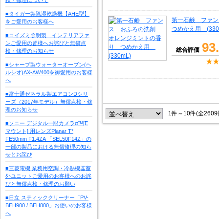
■タイガー製除湿乾燥機【AHE型】
第一石鹸 ファ
をご愛用のお客様へ
つめかえ用 (330
■コイズミ照明製 インテリアファ
ンご愛用の皆様へお詫びと無償点
93
総合評価
検・修理のお知らせ
■シャープ製ウォーターオーブン(ヘ
ルシオ)AX-AW400を御愛用のお客様
へ
■富士通ゼネラル製エアコンDシリ
ーズ（2017年モデル）無償点検・修
理のお知らせ
1件～10件(全260
■ソニー デジタル一眼カメラα™[E
マウント] 用レンズPlanar T*
FE50mm F1.4ZA 「SEL50F14Z」の
一部の製品における無償修理の知ら
せとお詫び
■三菱電機 業務用空調・冷熱機器室
外ユニットご愛用のお客様へのお詫
びと無償点検・修理のお願い
■日立 スティッククリーナー「PV-
BEH900 / BEH800」お使いのお客様
へ