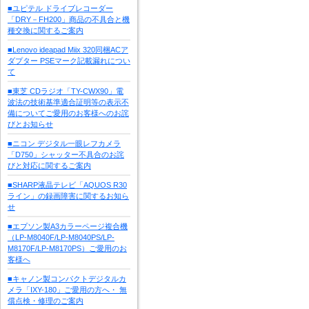
■ユピテル ドライブレコーダー
「DRY－FH200」商品の不具合と機
種交換に関するご案内
■Lenovo ideapad Miix 320同梱ACア
ダプター PSEマーク記載漏れについ
て
■東芝 CDラジオ「TY-CWX90」電
波法の技術基準適合証明等の表示不
備についてご愛用のお客様へのお詫
びとお知らせ
■ニコン デジタル一眼レフカメラ
「D750」シャッター不具合のお詫
びと対応に関するご案内
■SHARP液晶テレビ「AQUOS R30
ライン」の録画障害に関するお知ら
せ
■エプソン製A3カラーページ複合機
（LP-M8040F/LP-M8040PS/LP-
M8170F/LP-M8170PS）ご愛用のお
客様へ
■キャノン製コンパクトデジタルカ
メラ「IXY-180」ご愛用の方へ・ 無
償点検・修理のご案内