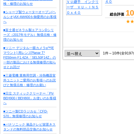
４０
検・修理のお知らせ
10
■シャープ製ウォーターオーブン(ヘ
総合評価
ルシオ)AX-AW400を御愛用のお客様
へ
■富士通ゼネラル製エアコンDシリ
ーズ（2017年モデル）無償点検・修
理のお知らせ
■ソニー デジタル一眼カメラα™[E
マウント] 用レンズPlanar T*
1件～10件(全919
FE50mm F1.4ZA 「SEL50F14Z」の
一部の製品における無償修理の知ら
せとお詫び
■三菱電機 業務用空調・冷熱機器室
外ユニットご愛用のお客様へのお詫
びと無償点検・修理のお願い
■日立 スティッククリーナー「PV-
BEH900 / BEH800」お使いのお客様
へ
■ソニー製CDラジカセ「CFD-
S70」無償修理のお知らせ
■パナソニック 液晶テレビ据置きス
タンドの無料部品交換のお知らせ