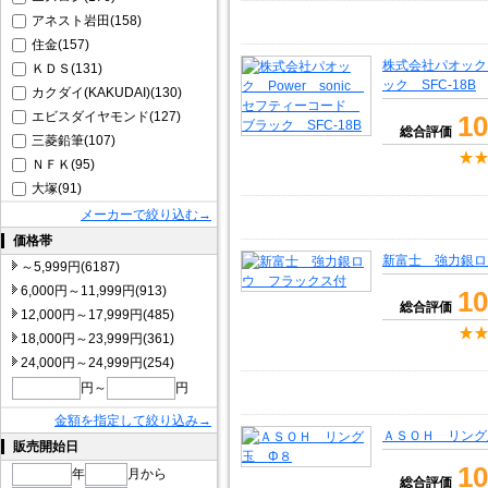
アネスト岩田(158)
住金(157)
株式会社パオック 
ＫＤＳ(131)
ック SFC-18B
カクダイ(KAKUDAI)(130)
エビスダイヤモンド(127)
10
総合評価
三菱鉛筆(107)
ＮＦＫ(95)
大塚(91)
メーカーで絞り込む→
価格帯
新富士 強力銀ロ
～5,999円(6187)
6,000円～11,999円(913)
10
総合評価
12,000円～17,999円(485)
18,000円～23,999円(361)
24,000円～24,999円(254)
円～
円
金額を指定して絞り込み→
ＡＳＯＨ リング
販売開始日
10
年
月から
総合評価