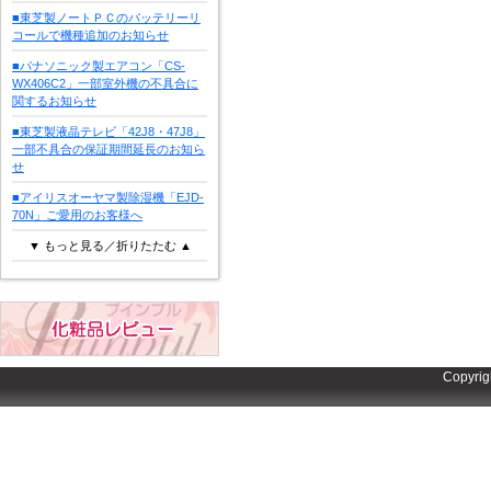
■東芝製ノートＰＣのバッテリーリ
コールで機種追加のお知らせ
■パナソニック製エアコン「CS-
WX406C2」一部室外機の不具合に
関するお知らせ
■東芝製液晶テレビ「42J8・47J8」
一部不具合の保証期間延長のお知ら
せ
■アイリスオーヤマ製除湿機「EJD-
70N」ご愛用のお客様へ
▼ もっと見る／折りたたむ ▲
Copyrig