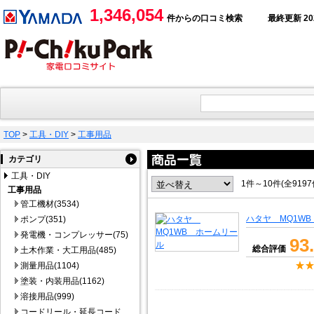
1,346,054
件からの口コミ検索
最終更新 2026
TOP
>
工具・DIY
>
工事用品
カテゴリ
工具・DIY
1件～10件(全919
工事用品
管工機材(3534)
ハタヤ MQ1W
ポンプ(351)
発電機・コンプレッサー(75)
93
総合評価
土木作業・大工用品(485)
測量用品(1104)
塗装・内装用品(1162)
溶接用品(999)
コードリール・延長コード