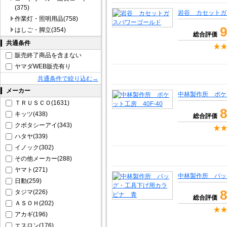
(375)
岩谷 カセットガ
作業灯・照明用品(758)
9
はしご・脚立(354)
総合評価
共通条件
販売終了商品を含まない
ヤマダWEB販売有り
共通条件で絞り込む→
メーカー
中林製作所 ポケッ
ＴＲＵＳＣＯ(1631)
8
キッツ(438)
総合評価
クボタシーアイ(343)
ハタヤ(339)
イノック(302)
その他メーカー(288)
ヤマト(271)
中林製作所 バッ
日動(259)
8
タジマ(226)
総合評価
ＡＳＯＨ(202)
アカギ(196)
エスロン(176)