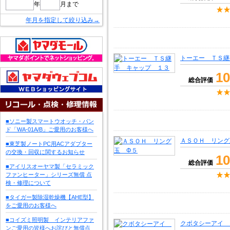
年
月まで
年月を指定して絞り込み→
トーエー ＴＳ継
10
総合評価
■ソニー製スマートウオッチ・バン
ド「WA-01A/B」ご愛用のお客様へ
ＡＳＯＨ リング
■東芝製ノートPC用ACアダプター
の交換・回収に関するお知らせ
10
総合評価
■アイリスオーヤマ製「セラミック
ファンヒーター」シリーズ無償 点
検・修理について
■タイガー製除湿乾燥機【AHE型】
をご愛用のお客様へ
■コイズミ照明製 インテリアファ
クボタシーアイ 
ンご愛用の皆様へお詫びと無償点