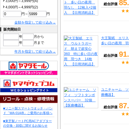
85
3,000円～3,999円(4)
総合評価
4,000円～4,999円(2)
円～
円
金額を指定して絞り込み→
販売開始日
年
月から
大王製紙 エリス
年
月まで
多い日の夜用 羽
年月を指定して絞り込み→
91
総合評価
ユニチャーム ソ
療機器】
87
総合評価
■ソニー製スマートウオッチ・バン
ド「WA-01A/B」ご愛用のお客様へ
■東芝製ノートPC用ACアダプター
の交換・回収に関するお知らせ