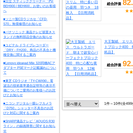
82
■日立 スティッククリーナー「PV-
総合評価
BEH900 / BEH800」お使いのお客様
へ
■ソニー製CDラジカセ「CFD-
S70」無償修理のお知らせ
■パナソニック 液晶テレビ据置きス
タンドの無料部品交換のお知らせ
大王製紙 エリス
■ユピテル ドライブレコーダー
トブロック400
「DRY－FH200」商品の不具合と機
耗品】
種交換に関するご案内
92
■Lenovo ideapad Miix 320同梱ACア
総合評価
ダプター PSEマーク記載漏れについ
て
■東芝 CDラジオ「TY-CWX90」電
波法の技術基準適合証明等の表示不
備についてご愛用のお客様へのお詫
びとお知らせ
■ニコン デジタル一眼レフカメラ
1件～10件(全49
「D750」シャッター不具合のお詫
びと対応に関するご案内
■SHARP液晶テレビ「AQUOS R30
ライン」の録画障害に関するお知ら
せ