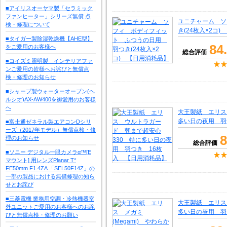
■アイリスオーヤマ製「セラミック
ファンヒーター」シリーズ無償 点
ユニチャーム ソ
検・修理について
き(24枚入×2コ
■タイガー製除湿乾燥機【AHE型】
84
をご愛用のお客様へ
総合評価
■コイズミ照明製 インテリアファ
ンご愛用の皆様へお詫びと無償点
検・修理のお知らせ
■シャープ製ウォーターオーブン(ヘ
ルシオ)AX-AW400を御愛用のお客様
へ
大王製紙 エリス
多い日の夜用 羽
■富士通ゼネラル製エアコンDシリ
ーズ（2017年モデル）無償点検・修
8
理のお知らせ
総合評価
■ソニー デジタル一眼カメラα™[E
マウント] 用レンズPlanar T*
FE50mm F1.4ZA 「SEL50F14Z」の
一部の製品における無償修理の知ら
せとお詫び
■三菱電機 業務用空調・冷熱機器室
大王製紙 エリス 
外ユニットご愛用のお客様へのお詫
多い日の昼用 羽
びと無償点検・修理のお願い