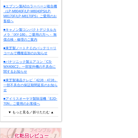
■エプソン製A3カラーページ複合機
（LP-M8040F/LP-M8040PS/LP-
M8170F/LP-M8170PS）ご愛用のお
客様へ
■キャノン製コンパクトデジタルカ
メラ「IXY-180」ご愛用の方へ・ 無
償点検・修理のご案内
■東芝製ノートＰＣのバッテリーリ
コールで機種追加のお知らせ
■パナソニック製エアコン「CS-
WX406C2」一部室外機の不具合に
関するお知らせ
■東芝製液晶テレビ「42J8・47J8」
一部不具合の保証期間延長のお知ら
せ
■アイリスオーヤマ製除湿機「EJD-
70N」ご愛用のお客様へ
▼ もっと見る／折りたたむ ▲