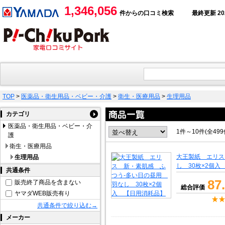
1,346,056
件からの口コミ検索
最終更新 2026
TOP
>
医薬品・衛生用品・ベビー・介護
>
衛生・医療用品
>
生理用品
カテゴリ
医薬品・衛生用品・ベビー・介
1件～10件(全49
護
衛生・医療用品
大王製紙 エリス
生理用品
し 30枚×2個
共通条件
87
販売終了商品を含まない
総合評価
ヤマダWEB販売有り
共通条件で絞り込む→
メーカー