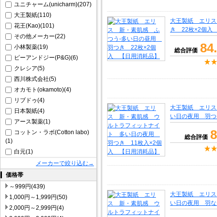
ユニチャーム(unicharm)(207)
大王製紙(110)
大王製紙 エリス
花王(Kao)(101)
き 22枚×2個
その他メーカー(22)
84
小林製薬(19)
総合評価
ピーアンドジー(P&G)(6)
クレシア(5)
西川株式会社(5)
オカモト(okamoto)(4)
リブドゥ(4)
大王製紙 エリス
日本製紙(4)
い日の夜用 羽つ
アース製薬(1)
8
コットン・ラボ(Cotton labo)
総合評価
(1)
白元(1)
メーカーで絞り込む→
価格帯
～999円(439)
大王製紙 エリス
1,000円～1,999円(50)
い日の夜用 羽な
2,000円～2,999円(4)