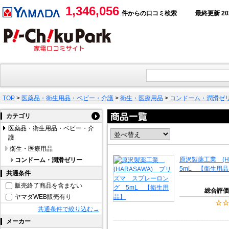
1,346,056
件からの口コミ検索
最終更新 2026
TOP
>
医薬品・衛生用品・ベビー・介護
>
衛生・医療用品
>
コンドーム・潤滑ゼ
カテゴリ
医薬品・衛生用品・ベビー・介
護
衛生・医療用品
原沢製薬工業 (
コンドーム・潤滑ゼリー
5mL 【衛生用
共通条件
販売終了商品を含まない
総合評価
ヤマダWEB販売有り
共通条件で絞り込む→
メーカー