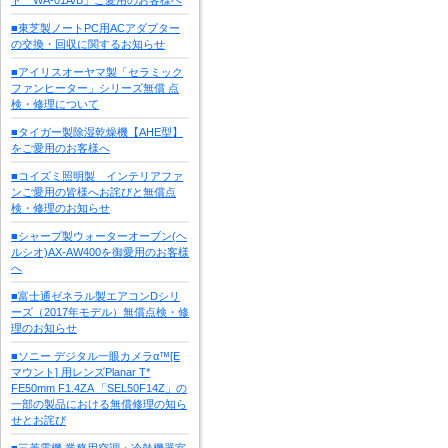
■東芝製ノートPC用ACアダプター
の交換・回収に関するお知らせ
■アイリスオーヤマ製「セラミック
ファンヒーター」シリーズ無償 点
検・修理について
■タイガー製除湿乾燥機【AHE型】
をご愛用のお客様へ
■コイズミ照明製 インテリアファ
ンご愛用の皆様へお詫びと無償点
検・修理のお知らせ
■シャープ製ウォーターオーブン(ヘ
ルシオ)AX-AW400を御愛用のお客様
へ
■富士通ゼネラル製エアコンDシリ
ーズ（2017年モデル）無償点検・修
理のお知らせ
■ソニー デジタル一眼カメラα™[E
マウント] 用レンズPlanar T*
FE50mm F1.4ZA 「SEL50F14Z」の
一部の製品における無償修理の知ら
せとお詫び
■三菱電機 業務用空調・冷熱機器室