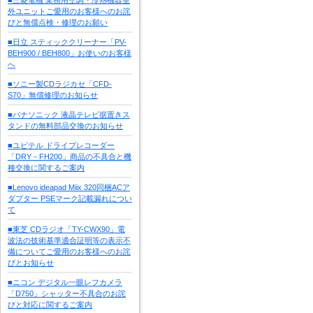
外ユニットご愛用のお客様へのお詫
びと無償点検・修理のお願い
■日立 スティッククリーナー「PV-
BEH900 / BEH800」お使いのお客様
へ
■ソニー製CDラジカセ「CFD-
S70」無償修理のお知らせ
■パナソニック 液晶テレビ据置きス
タンドの無料部品交換のお知らせ
■ユピテル ドライブレコーダー
「DRY－FH200」商品の不具合と機
種交換に関するご案内
■Lenovo ideapad Miix 320同梱ACア
ダプター PSEマーク記載漏れについ
て
■東芝 CDラジオ「TY-CWX90」電
波法の技術基準適合証明等の表示不
備についてご愛用のお客様へのお詫
びとお知らせ
■ニコン デジタル一眼レフカメラ
「D750」シャッター不具合のお詫
びと対応に関するご案内