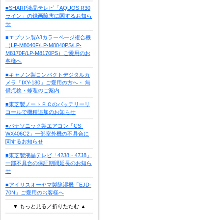
■SHARP液晶テレビ「AQUOS R30
ライン」の録画障害に関するお知ら
せ
■エプソン製A3カラーページ複合機
（LP-M8040F/LP-M8040PS/LP-
M8170F/LP-M8170PS）ご愛用のお
客様へ
■キャノン製コンパクトデジタルカ
メラ「IXY-180」ご愛用の方へ・ 無
償点検・修理のご案内
■東芝製ノートＰＣのバッテリーリ
コールで機種追加のお知らせ
■パナソニック製エアコン「CS-
WX406C2」一部室外機の不具合に
関するお知らせ
■東芝製液晶テレビ「42J8・47J8」
一部不具合の保証期間延長のお知ら
せ
■アイリスオーヤマ製除湿機「EJD-
70N」ご愛用のお客様へ
▼ もっと見る／折りたたむ ▲