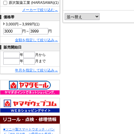
原沢製薬工業 (HARASAWA)(1)
メーカーで絞り込む→
価格帯
3,000円～3,999円(1)
円～
円
金額を指定して絞り込み→
販売開始日
年
月から
年
月まで
年月を指定して絞り込み→
■ソニー製スマートウオッチ・バン
ド「WA-01A/B」ご愛用のお客様へ