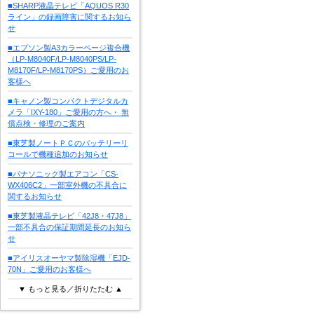
■SHARP液晶テレビ「AQUOS R30
ライン」の録画障害に関するお知ら
せ
■エプソン製A3カラーページ複合機
（LP-M8040F/LP-M8040PS/LP-
M8170F/LP-M8170PS）ご愛用のお
客様へ
■キャノン製コンパクトデジタルカ
メラ「IXY-180」ご愛用の方へ・ 無
償点検・修理のご案内
■東芝製ノートＰＣのバッテリーリ
コールで機種追加のお知らせ
■パナソニック製エアコン「CS-
WX406C2」一部室外機の不具合に
関するお知らせ
■東芝製液晶テレビ「42J8・47J8」
一部不具合の保証期間延長のお知ら
せ
■アイリスオーヤマ製除湿機「EJD-
70N」ご愛用のお客様へ
▼ もっと見る／折りたたむ ▲