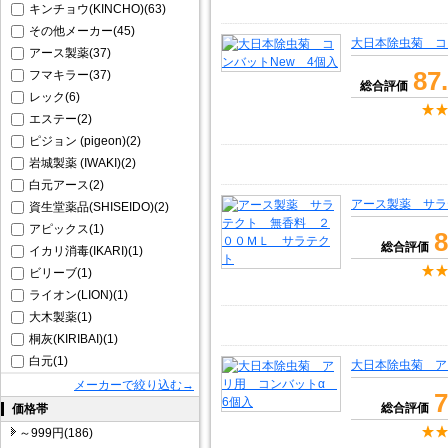
キンチョウ(KINCHO)(63)
その他メーカー(45)
大日本除虫菊 コ
アース製薬(37)
87
フマキラー(37)
総合評価
レック(6)
エステー(2)
ピジョン (pigeon)(2)
岩城製薬 (IWAKI)(2)
白元アース(2)
アース製薬 サラ
資生堂薬品(SHISEIDO)(2)
アピックス(1)
8
総合評価
イカリ消毒(IKARI)(1)
ビリーブ(1)
ライオン(LION)(1)
大木製薬(1)
桐灰(KIRIBAI)(1)
白元(1)
大日本除虫菊 ア
メーカーで絞り込む→
7
総合評価
価格帯
～999円(186)