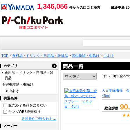
1,346,056
件からの口コミ検索
最終更新 2026
TOP
>
食料品・ドリンク・日用品・雑貨品
>
害虫駆除・虫除け
>
虫よけ
カテゴリ
食料品・ドリンク・日用品・雑
1件～10件(全22
貨品
害虫駆除・虫除け
大日本除虫菊 
虫よけ
45ml
共通条件
90
販売終了商品を含まない
総合評価
ヤマダWEB販売有り
共通条件で絞り込む→
メーカー