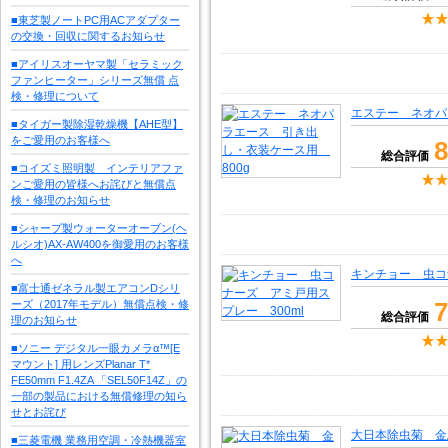
■東芝製ノートPC用ACアダプター
の交換・回収に関するお知らせ
■アイリスオーヤマ製「セラミック
ファンヒーター」シリーズ無償 点
検・修理について
エステー ネオパ
■タイガー製除湿乾燥機【AHE型】
をご愛用のお客様へ
8
総合評価
■コイズミ照明製 インテリアファ
ンご愛用の皆様へお詫びと無償点
検・修理のお知らせ
■シャープ製ウォーターオーブン(ヘ
ルシオ)AX-AW400を御愛用のお客様
へ
キンチョー 虫コ
■富士通ゼネラル製エアコンDシリ
7
ーズ（2017年モデル）無償点検・修
総合評価
理のお知らせ
■ソニー デジタル一眼カメラα™[E
マウント] 用レンズPlanar T*
FE50mm F1.4ZA 「SEL50F14Z」の
一部の製品における無償修理の知ら
せとお詫び
大日本除虫菊 金
■三菱電機 業務用空調・冷熱機器室