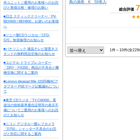
外ユニットご愛用のお客様へのお詫
7
びと無償点検・修理のお願い
総合評価
■日立 スティッククリーナー「PV-
BEH900 / BEH800」お使いのお客様
へ
■ソニー製CDラジカセ「CFD-
S70」無償修理のお知らせ
■パナソニック 液晶テレビ据置きス
1件～10件(全22
タンドの無料部品交換のお知らせ
■ユピテル ドライブレコーダー
「DRY－FH200」商品の不具合と機
種交換に関するご案内
■Lenovo ideapad Miix 320同梱ACア
ダプター PSEマーク記載漏れについ
て
■東芝 CDラジオ「TY-CWX90」電
波法の技術基準適合証明等の表示不
備についてご愛用のお客様へのお詫
びとお知らせ
■ニコン デジタル一眼レフカメラ
「D750」シャッター不具合のお詫
びと対応に関するご案内