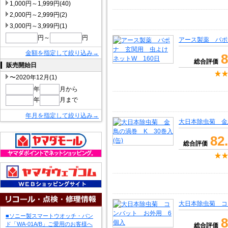
1,000円～1,999円(40)
2,000円～2,999円(2)
3,000円～3,999円(1)
円～
円
アース製薬 バポ
金額を指定して絞り込み→
8
総合評価
販売開始日
〜2020年12月(1)
年
月から
年
月まで
年月を指定して絞り込み→
大日本除虫菊 金鳥
82
総合評価
大日本除虫菊 コ
■ソニー製スマートウオッチ・バン
8
ド「WA-01A/B」ご愛用のお客様へ
総合評価