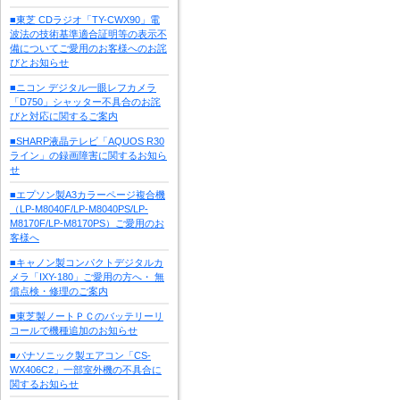
■東芝 CDラジオ「TY-CWX90」電
波法の技術基準適合証明等の表示不
備についてご愛用のお客様へのお詫
びとお知らせ
■ニコン デジタル一眼レフカメラ
「D750」シャッター不具合のお詫
びと対応に関するご案内
■SHARP液晶テレビ「AQUOS R30
ライン」の録画障害に関するお知ら
せ
■エプソン製A3カラーページ複合機
（LP-M8040F/LP-M8040PS/LP-
M8170F/LP-M8170PS）ご愛用のお
客様へ
■キャノン製コンパクトデジタルカ
メラ「IXY-180」ご愛用の方へ・ 無
償点検・修理のご案内
■東芝製ノートＰＣのバッテリーリ
コールで機種追加のお知らせ
■パナソニック製エアコン「CS-
WX406C2」一部室外機の不具合に
関するお知らせ