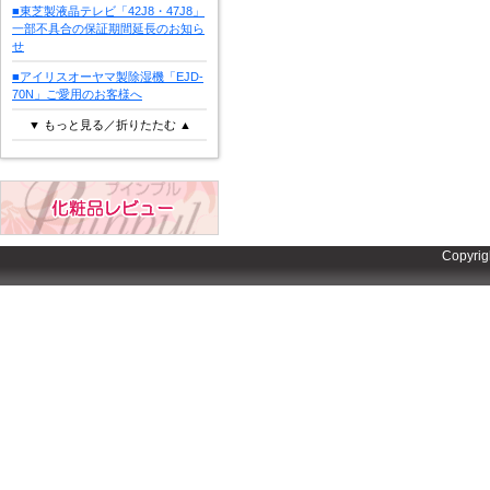
■東芝製液晶テレビ「42J8・47J8」
一部不具合の保証期間延長のお知ら
せ
■アイリスオーヤマ製除湿機「EJD-
70N」ご愛用のお客様へ
▼ もっと見る／折りたたむ ▲
Copyrig