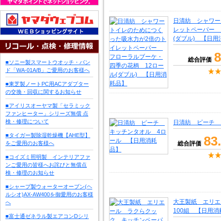
日清紡 シャワー
レットペーパー 
(ダブル) 【日用
8
総合評価
■ソニー製スマートウオッチ・バン
ド「WA-01A/B」ご愛用のお客様へ
■東芝製ノートPC用ACアダプター
の交換・回収に関するお知らせ
■アイリスオーヤマ製「セラミック
ファンヒーター」シリーズ無償 点
検・修理について
日清紡 ピーチ 
■タイガー製除湿乾燥機【AHE型】
83
をご愛用のお客様へ
総合評価
■コイズミ照明製 インテリアファ
ンご愛用の皆様へお詫びと無償点
検・修理のお知らせ
■シャープ製ウォーターオーブン(ヘ
ルシオ)AX-AW400を御愛用のお客様
大王製紙 エリ
へ
100組 【日用消
■富士通ゼネラル製エアコンDシリ