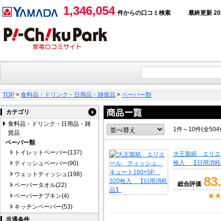
1,346,054
件からの口コミ検索
最終更新 2026
TOP
>
食料品・ドリンク・日用品・雑貨品
>
ペーパー類
カテゴリ
食料品・ドリンク・日用品・雑
1件～10件(全50
貨品
ペーパー類
トイレットペーパー(137)
大王製紙 エリエー
枚入 【日用消耗
ティッシュペーパー(90)
ウェットティッシュ(198)
83
総合評価
ペーパータオル(22)
ペーパーナプキン(4)
キッチンペーパー(53)
共通条件