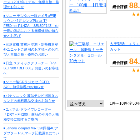
ーズ（2017年モデル）無償点検・修
88
総合評価
理のお知らせ
■ソニー デジタル一眼カメラα™[E
マウント] 用レンズPlanar T*
FE50mm F1.4ZA 「SEL50F14Z」の
一部の製品における無償修理の知ら
せとお詫び
大王製紙 エリエ
■三菱電機 業務用空調・冷熱機器室
カット
外ユニットご愛用のお客様へのお詫
びと無償点検・修理のお願い
84
総合評価
■日立 スティッククリーナー「PV-
BEH900 / BEH800」お使いのお客様
へ
■ソニー製CDラジカセ「CFD-
S70」無償修理のお知らせ
■パナソニック 液晶テレビ据置きス
タンドの無料部品交換のお知らせ
1件～10件(全50
■ユピテル ドライブレコーダー
「DRY－FH200」商品の不具合と機
種交換に関するご案内
■Lenovo ideapad Miix 320同梱ACア
ダプター PSEマーク記載漏れについ
て