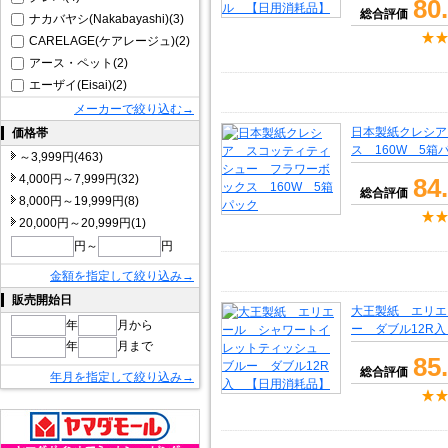
80
総合評価
ナカバヤシ(Nakabayashi)(3)
CARELAGE(ケアレージュ)(2)
アース・ペット(2)
エーザイ(Eisai)(2)
メーカーで絞り込む→
日本製紙クレシア
価格帯
ス 160W 5箱
～3,999円(463)
4,000円～7,999円(32)
84
総合評価
8,000円～19,999円(8)
20,000円～20,999円(1)
円～
円
金額を指定して絞り込み→
販売開始日
大王製紙 エリエ
年
月から
ー ダブル12R
年
月まで
85
総合評価
年月を指定して絞り込み→