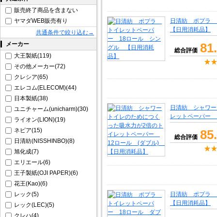
販売終了商品を含まない
ヤマダWEB販売有り
日清紡 ポプラ 
【日用消耗品】
共通条件で絞り込む→
メーカー
81
総合評価
大王製紙(119)
その他メーカー(72)
クレシア(65)
エレコム(ELECOM)(44)
日本製紙(38)
日清紡 シャワー
ユニチャーム(unicharm)(30)
レットペーパー 
ライオン(LION)(19)
ネピア(15)
85
総合評価
日清紡(NISSHINBO)(8)
旭化成(7)
エリエール(6)
王子製紙(OJI PAPER)(6)
花王(Kao)(6)
レック(5)
日清紡 ポプラ 
【日用消耗品】
レック(LEC)(5)
クレハ(4)