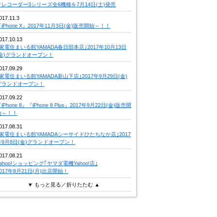
クレコーダー3シリーズ全6機種を7月14日(土)発売
017.11.3
iPhone X』2017年11月3日(金)販売開始～！！
017.10.13
｢家電住まいる館YAMADA春日部本店｣2017年10月13日
(金)グランドオープン！
017.09.29
｢家電住まいる館YAMADA新山下店｣2017年9月29日(金)
グランドオープン！
017.09.22
iPhone 8』『iPhone 8 Plus』2017年9月22日(金)販売開
始～！！
017.08.31
｢家電住まいる館YAMADAシーサイドひたちなか店｣2017
年9月8日(金)グランドオープン！
017.08.21
Yahoo!ショッピング｢ヤマダ電機Yahoo!店｣
2017年8月21日(月)出店開始！
▼ もっと見る／折りたたむ ▲