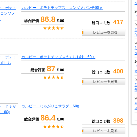
カルビー ポテトチップス コンソメパンチ60ｇ
2
『
86.8
総合評価
/100
417
総口コミ数
2
2
カルビー ポテトチップスうすしお味 60ｇ
2
87
『
総合評価
/100
400
総口コミ数
2
2
カルビー じゃがりこサラダ 60g
86.4
総合評価
/100
398
総口コミ数