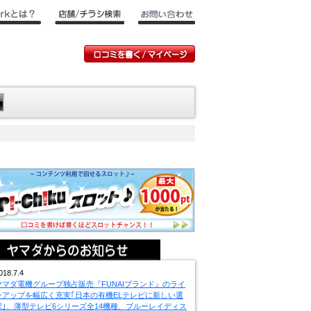
018.7.4
ヤマダ電機グループ独占販売『FUNAIブランド』のライ
ンアップを幅広く充実｢日本の有機ELテレビに新しい選
択｣、薄型テレビ6シリーズ全14機種、ブルーレイディス