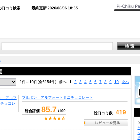
の口コミ検索
最終更新 2026/08/06 18:35
品
1件～10件(全6154件)
前へ
|
1 |
2
|
3
|
4
|
5
|
6
|
7
|
8
|
9
|
10
|
次へ
ブルボン アルフォートミニチョコレート
85.7
総合評価
/100
419
総口コミ数
2