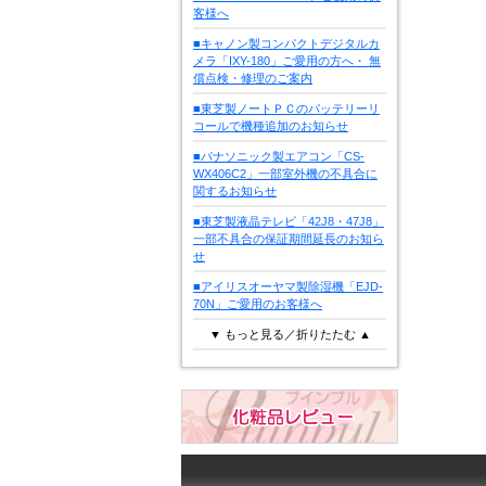
客様へ
■キャノン製コンパクトデジタルカ
メラ「IXY-180」ご愛用の方へ・ 無
償点検・修理のご案内
■東芝製ノートＰＣのバッテリーリ
コールで機種追加のお知らせ
■パナソニック製エアコン「CS-
WX406C2」一部室外機の不具合に
関するお知らせ
■東芝製液晶テレビ「42J8・47J8」
一部不具合の保証期間延長のお知ら
せ
■アイリスオーヤマ製除湿機「EJD-
70N」ご愛用のお客様へ
▼ もっと見る／折りたたむ ▲