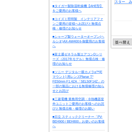
■タイガー製除湿乾燥機【AHE型】
をご愛用のお客様へ
■コイズミ照明製 インテリアファ
ンご愛用の皆様へお詫びと無償点
検・修理のお知らせ
■シャープ製ウォーターオーブン(ヘ
ルシオ)AX-AW400を御愛用のお客様
へ
■富士通ゼネラル製エアコンDシリ
ーズ（2017年モデル）無償点検・修
理のお知らせ
■ソニー デジタル一眼カメラα™[E
マウント] 用レンズPlanar T*
FE50mm F1.4ZA 「SEL50F14Z」の
一部の製品における無償修理の知ら
せとお詫び
■三菱電機 業務用空調・冷熱機器室
外ユニットご愛用のお客様へのお詫
びと無償点検・修理のお願い
■日立 スティッククリーナー「PV-
BEH900 / BEH800」お使いのお客様
へ