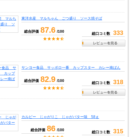
東洋水産 マルちゃん ごつ盛り ソース焼そば
87.6
総合評価
/100
333
総口コミ数
サンヨー食品 サッポロ一番 カップスター カレー南ばん
82.9
総合評価
/100
318
総口コミ数
カルビー じゃがりこ じゃがバター味 58ｇ
86
総合評価
/100
315
総口コミ数