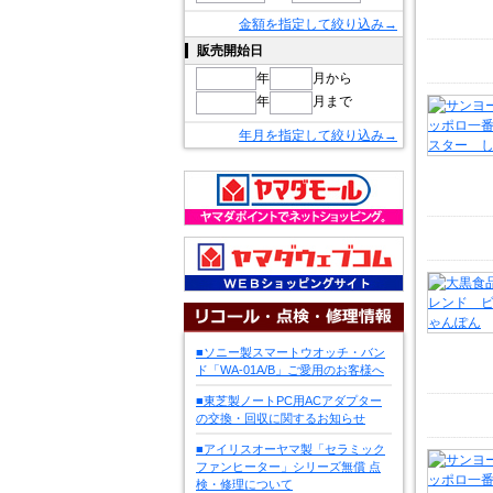
金額を指定して絞り込み→
販売開始日
年
月から
年
月まで
年月を指定して絞り込み→
■ソニー製スマートウオッチ・バン
ド「WA-01A/B」ご愛用のお客様へ
■東芝製ノートPC用ACアダプター
の交換・回収に関するお知らせ
■アイリスオーヤマ製「セラミック
ファンヒーター」シリーズ無償 点
検・修理について