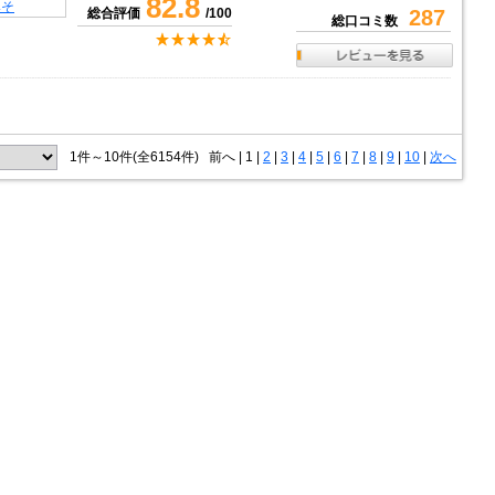
82.8
総合評価
/100
287
総口コミ数
1件～10件(全6154件)
前へ
|
1 |
2
|
3
|
4
|
5
|
6
|
7
|
8
|
9
|
10
|
次へ