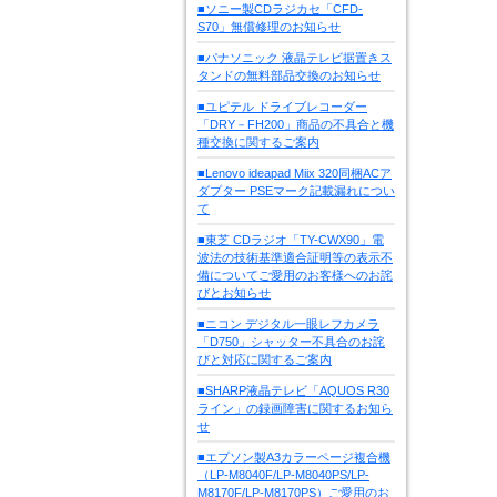
■ソニー製CDラジカセ「CFD-
S70」無償修理のお知らせ
■パナソニック 液晶テレビ据置きス
タンドの無料部品交換のお知らせ
■ユピテル ドライブレコーダー
「DRY－FH200」商品の不具合と機
種交換に関するご案内
■Lenovo ideapad Miix 320同梱ACア
ダプター PSEマーク記載漏れについ
て
■東芝 CDラジオ「TY-CWX90」電
波法の技術基準適合証明等の表示不
備についてご愛用のお客様へのお詫
びとお知らせ
■ニコン デジタル一眼レフカメラ
「D750」シャッター不具合のお詫
びと対応に関するご案内
■SHARP液晶テレビ「AQUOS R30
ライン」の録画障害に関するお知ら
せ
■エプソン製A3カラーページ複合機
（LP-M8040F/LP-M8040PS/LP-
M8170F/LP-M8170PS）ご愛用のお