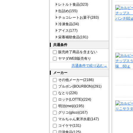
レトルト食品(323)
缶詰め(155)
チョコレートお菓子(283)
冷凍食品(34)
アイス(177)
栄養補助食品(191)
共通条件
販売終了商品を含まない
ヤマダWEB販売有り
共通条件で絞り込む→
メーカー
その他メーカー(2186)
ブルボン(BOURBON)(291)
なとり(226)
ロッテ(LOTTE)(224)
明治(meiji)(195)
グリコ(glico)(167)
マルちゃん東洋水産(147)
コイケヤ(131)
日清食品(125)