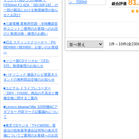
81
総合評価
FE50mm F1.4ZA 「SEL50F14Z」の
一部の製品における無償修理の知ら
せとお詫び
■三菱電機 業務用空調・冷熱機器室
外ユニットご愛用のお客様へのお詫
びと無償点検・修理のお願い
■日立 スティッククリーナー「PV-
1件～10件(全23
BEH900 / BEH800」お使いのお客様
へ
■ソニー製CDラジカセ「CFD-
S70」無償修理のお知らせ
■パナソニック 液晶テレビ据置きス
タンドの無料部品交換のお知らせ
■ユピテル ドライブレコーダー
「DRY－FH200」商品の不具合と機
種交換に関するご案内
■Lenovo ideapad Miix 320同梱ACア
ダプター PSEマーク記載漏れについ
て
■東芝 CDラジオ「TY-CWX90」電
波法の技術基準適合証明等の表示不
備についてご愛用のお客様へのお詫