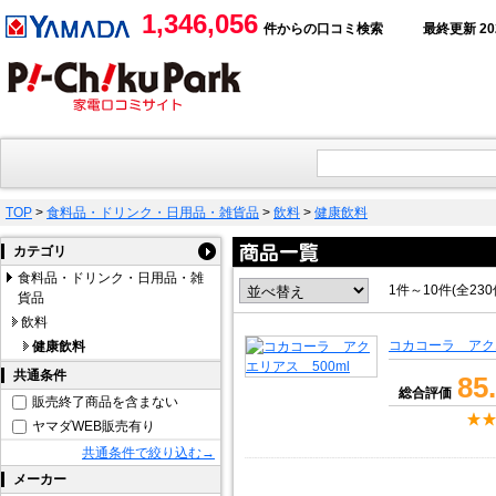
1,346,056
件からの口コミ検索
最終更新 2026
TOP
>
食料品・ドリンク・日用品・雑貨品
>
飲料
>
健康飲料
カテゴリ
食料品・ドリンク・日用品・雑
1件～10件(全23
貨品
飲料
コカコーラ アクエ
健康飲料
共通条件
85
総合評価
販売終了商品を含まない
ヤマダWEB販売有り
共通条件で絞り込む→
メーカー