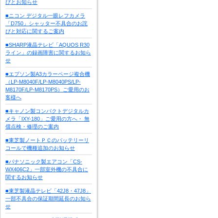
びとお知らせ
■ニコン デジタル一眼レフカメラ
「D750」シャッター不具合のお詫
びと対応に関するご案内
■SHARP液晶テレビ「AQUOS R30
ライン」の録画障害に関するお知ら
せ
■エプソン製A3カラーページ複合機
（LP-M8040F/LP-M8040PS/LP-
M8170F/LP-M8170PS）ご愛用のお
客様へ
■キャノン製コンパクトデジタルカ
メラ「IXY-180」ご愛用の方へ・ 無
償点検・修理のご案内
■東芝製ノートＰＣのバッテリーリ
コールで機種追加のお知らせ
■パナソニック製エアコン「CS-
WX406C2」一部室外機の不具合に
関するお知らせ
■東芝製液晶テレビ「42J8・47J8」
一部不具合の保証期間延長のお知ら
せ