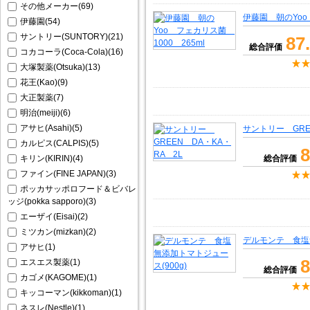
その他メーカー(69)
伊藤園 朝のYoo
伊藤園(54)
サントリー(SUNTORY)(21)
87
総合評価
コカコーラ(Coca-Cola)(16)
大塚製薬(Otsuka)(13)
花王(Kao)(9)
大正製薬(7)
明治(meiji)(6)
アサヒ(Asahi)(5)
サントリー GRE
カルピス(CALPIS)(5)
8
キリン(KIRIN)(4)
総合評価
ファイン(FINE JAPAN)(3)
ポッカサッポロフード＆ビバレ
ッジ(pokka sapporo)(3)
エーザイ(Eisai)(2)
ミツカン(mizkan)(2)
デルモンテ 食塩無
アサヒ(1)
8
エスエス製薬(1)
総合評価
カゴメ(KAGOME)(1)
キッコーマン(kikkoman)(1)
ネスレ(Nestle)(1)