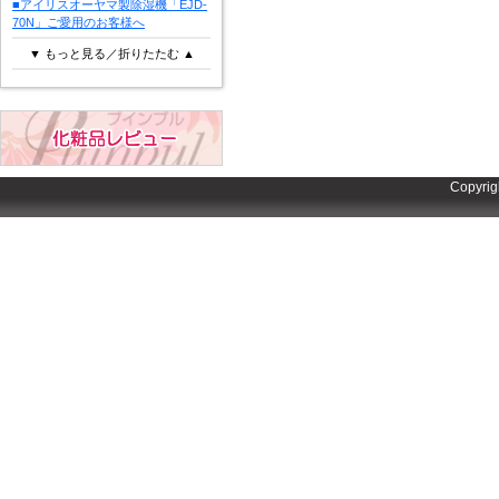
■アイリスオーヤマ製除湿機「EJD-
70N」ご愛用のお客様へ
▼ もっと見る／折りたたむ ▲
Copyrig