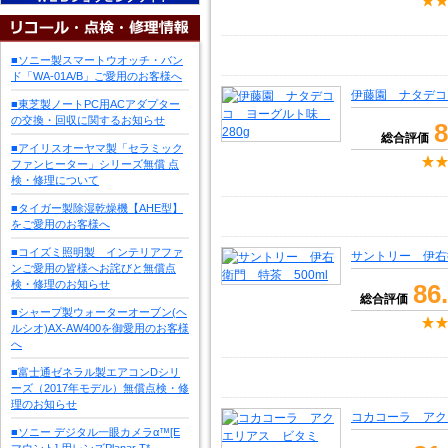
■ソニー製スマートウオッチ・バン
ド「WA-01A/B」ご愛用のお客様へ
伊藤園 ナタデコ
■東芝製ノートPC用ACアダプター
の交換・回収に関するお知らせ
8
総合評価
■アイリスオーヤマ製「セラミック
ファンヒーター」シリーズ無償 点
検・修理について
■タイガー製除湿乾燥機【AHE型】
をご愛用のお客様へ
■コイズミ照明製 インテリアファ
サントリー 伊右衛
ンご愛用の皆様へお詫びと無償点
検・修理のお知らせ
86
総合評価
■シャープ製ウォーターオーブン(ヘ
ルシオ)AX-AW400を御愛用のお客様
へ
■富士通ゼネラル製エアコンDシリ
ーズ（2017年モデル）無償点検・修
理のお知らせ
コカコーラ アク
■ソニー デジタル一眼カメラα™[E
マウント] 用レンズPlanar T*