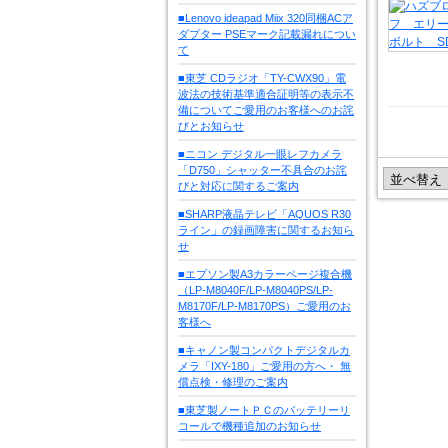
■Lenovo ideapad Miix 320同梱ACア
ダプター PSEマーク記載漏れについ
て
■東芝 CDラジオ「TY-CWX90」電
波法の技術基準適合証明等の表示不
備についてご愛用のお客様へのお詫
びとお知らせ
■ニコン デジタル一眼レフカメラ
「D750」シャッター不具合のお詫
びと対応に関するご案内
■SHARP液晶テレビ「AQUOS R30
ライン」の録画障害に関するお知ら
せ
■エプソン製A3カラーページ複合機
（LP-M8040F/LP-M8040PS/LP-
M8170F/LP-M8170PS）ご愛用のお
客様へ
■キャノン製コンパクトデジタルカ
メラ「IXY-180」ご愛用の方へ・ 無
償点検・修理のご案内
■東芝製ノートＰＣのバッテリーリ
コールで機種追加のお知らせ