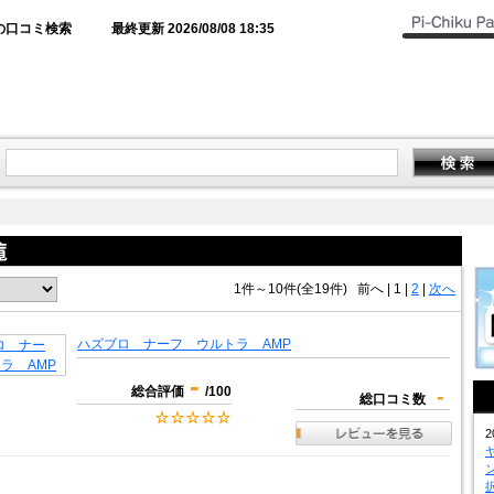
の口コミ検索
最終更新 2026/08/08 18:35
1件～10件(全19件)
前へ
|
1 |
2
|
次へ
ハズブロ ナーフ ウルトラ AMP
-
総合評価
/100
-
総口コミ数
2