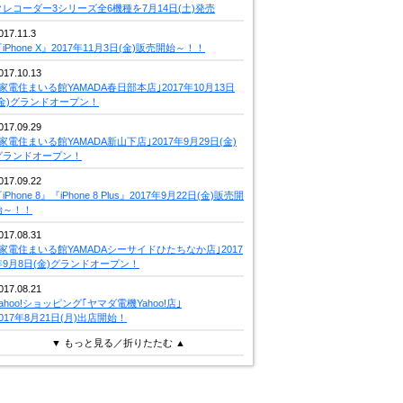
クレコーダー3シリーズ全6機種を7月14日(土)発売
017.11.3
iPhone X』2017年11月3日(金)販売開始～！！
017.10.13
｢家電住まいる館YAMADA春日部本店｣2017年10月13日
(金)グランドオープン！
017.09.29
｢家電住まいる館YAMADA新山下店｣2017年9月29日(金)
グランドオープン！
017.09.22
iPhone 8』『iPhone 8 Plus』2017年9月22日(金)販売開
始～！！
017.08.31
｢家電住まいる館YAMADAシーサイドひたちなか店｣2017
年9月8日(金)グランドオープン！
017.08.21
Yahoo!ショッピング｢ヤマダ電機Yahoo!店｣
2017年8月21日(月)出店開始！
▼ もっと見る／折りたたむ ▲