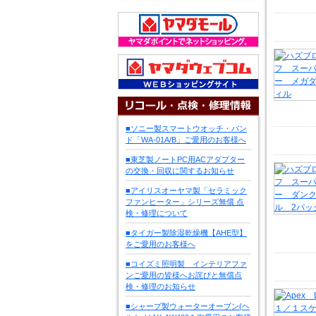
■ソニー製スマートウオッチ・バン
ド「WA-01A/B」ご愛用のお客様へ
■東芝製ノートPC用ACアダプター
の交換・回収に関するお知らせ
■アイリスオーヤマ製「セラミック
ファンヒーター」シリーズ無償 点
検・修理について
■タイガー製除湿乾燥機【AHE型】
をご愛用のお客様へ
■コイズミ照明製 インテリアファ
ンご愛用の皆様へお詫びと無償点
検・修理のお知らせ
■シャープ製ウォーターオーブン(ヘ