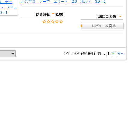
ハズブロ ナーフ エリート 2.0 ボルト SD－1
-
総合評価
/100
-
総口コミ数
1件～10件(全19件)
前へ
|
1 |
2
|
次へ