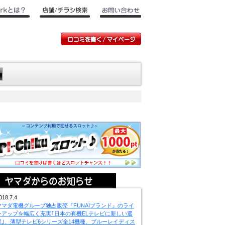
018.7.4
ヤマダ電機グループ独占販売『FUNAIブランド』のライ
ンアップを幅広く充実｢日本の有機ELテレビに新しい選
択｣、薄型テレビ6シリーズ全14機種、ブルーレイディス