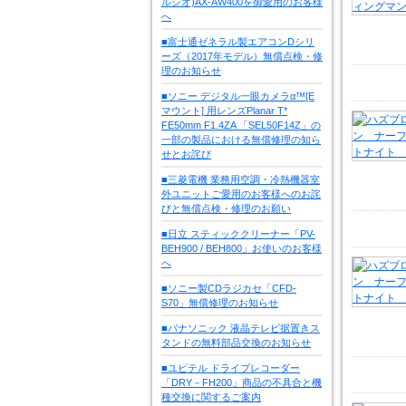
ルシオ)AX-AW400を御愛用のお客様
へ
■富士通ゼネラル製エアコンDシリ
ーズ（2017年モデル）無償点検・修
理のお知らせ
■ソニー デジタル一眼カメラα™[E
マウント] 用レンズPlanar T*
FE50mm F1.4ZA 「SEL50F14Z」の
一部の製品における無償修理の知ら
せとお詫び
■三菱電機 業務用空調・冷熱機器室
外ユニットご愛用のお客様へのお詫
びと無償点検・修理のお願い
■日立 スティッククリーナー「PV-
BEH900 / BEH800」お使いのお客様
へ
■ソニー製CDラジカセ「CFD-
S70」無償修理のお知らせ
■パナソニック 液晶テレビ据置きス
タンドの無料部品交換のお知らせ
■ユピテル ドライブレコーダー
「DRY－FH200」商品の不具合と機
種交換に関するご案内