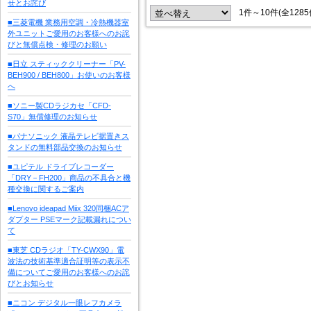
せとお詫び
1件～10件(全128
■三菱電機 業務用空調・冷熱機器室
外ユニットご愛用のお客様へのお詫
びと無償点検・修理のお願い
■日立 スティッククリーナー「PV-
BEH900 / BEH800」お使いのお客様
へ
■ソニー製CDラジカセ「CFD-
S70」無償修理のお知らせ
■パナソニック 液晶テレビ据置きス
タンドの無料部品交換のお知らせ
■ユピテル ドライブレコーダー
「DRY－FH200」商品の不具合と機
種交換に関するご案内
■Lenovo ideapad Miix 320同梱ACア
ダプター PSEマーク記載漏れについ
て
■東芝 CDラジオ「TY-CWX90」電
波法の技術基準適合証明等の表示不
備についてご愛用のお客様へのお詫
びとお知らせ
■ニコン デジタル一眼レフカメラ