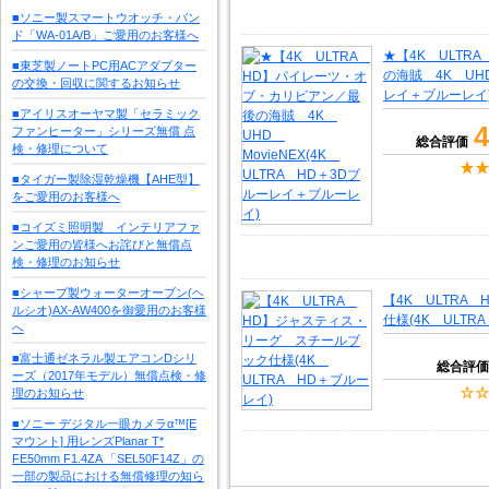
■ソニー製スマートウオッチ・バン
ド「WA-01A/B」ご愛用のお客様へ
★【4K ULT
■東芝製ノートPC用ACアダプター
の海賊 4K UHD
の交換・回収に関するお知らせ
レイ＋ブルーレイ
■アイリスオーヤマ製「セラミック
4
ファンヒーター」シリーズ無償 点
総合評価
検・修理について
■タイガー製除湿乾燥機【AHE型】
をご愛用のお客様へ
■コイズミ照明製 インテリアファ
ンご愛用の皆様へお詫びと無償点
検・修理のお知らせ
■シャープ製ウォーターオーブン(ヘ
【4K ULTR
ルシオ)AX-AW400を御愛用のお客様
仕様(4K ULTR
へ
■富士通ゼネラル製エアコンDシリ
総合評価
ーズ（2017年モデル）無償点検・修
理のお知らせ
■ソニー デジタル一眼カメラα™[E
マウント] 用レンズPlanar T*
FE50mm F1.4ZA 「SEL50F14Z」の
一部の製品における無償修理の知ら