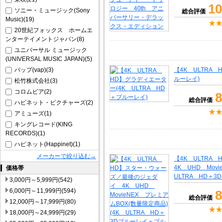
10
ソニー・ミュージック(Sony
総合評価
Music)(19)
20世紀フォックス ホームエ
ンターテイメントジャパン(8)
ユニバーサル ミュージック
(UNIVERSAL MUSIC JAPAN)(5)
バップ(vap)(3)
【4K ULTRA 
ルーレイ)
松竹株式会社(3)
コロムビア(2)
8
総合評価
ハピネット・ピクチャーズ(2)
アミューズ(1)
キングレコード(KING
RECORDS)(1)
ハピネット(Happinet)(1)
メーカーで絞り込む→
【4K ULTR
4K UHD Mov
価格帯
ULTRA HD＋
3,000円～5,999円(542)
6,000円～11,999円(594)
8
総合評価
12,000円～17,999円(80)
18,000円～24,999円(29)