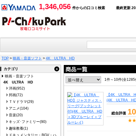
1,346,056
件からの口コミ検索
最終更新 2026
TOP
>
映画・音楽ソフト
>
4K ULTRA HD
カテゴリ
映画・音楽ソフト
1件～10件(全128
4K ULTRA HD
洋画(952)
【4K ULTRA
邦画(72)
(4K ULTRA
ＴＶドラマ(29)
アニメ(104)
10
総合評価
音楽(20)
キッズ･ファミリー(90)
趣味教養(1)
ドキュメンタリー・BGV・ハ