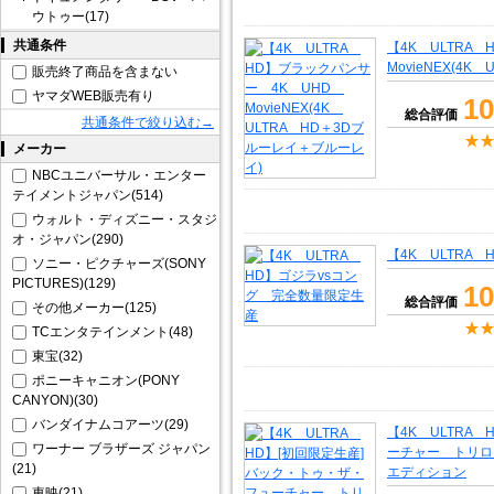
ウトゥー(17)
共通条件
【4K ULTRA
MovieNEX(4
販売終了商品を含まない
ヤマダWEB販売有り
10
総合評価
共通条件で絞り込む→
メーカー
NBCユニバーサル・エンター
テイメントジャパン(514)
ウォルト・ディズニー・スタジ
オ・ジャパン(290)
【4K ULTRA
ソニー・ピクチャーズ(SONY
PICTURES)(129)
10
総合評価
その他メーカー(125)
TCエンタテインメント(48)
東宝(32)
ポニーキャニオン(PONY
CANYON)(30)
バンダイナムコアーツ(29)
【4K ULTRA
ワーナー ブラザーズ ジャパン
ーチャー トリロ
(21)
エディション
東映(21)