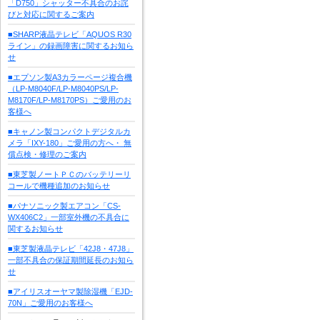
「D750」シャッター不具合のお詫
びと対応に関するご案内
■SHARP液晶テレビ「AQUOS R30
ライン」の録画障害に関するお知ら
せ
■エプソン製A3カラーページ複合機
（LP-M8040F/LP-M8040PS/LP-
M8170F/LP-M8170PS）ご愛用のお
客様へ
■キャノン製コンパクトデジタルカ
メラ「IXY-180」ご愛用の方へ・ 無
償点検・修理のご案内
■東芝製ノートＰＣのバッテリーリ
コールで機種追加のお知らせ
■パナソニック製エアコン「CS-
WX406C2」一部室外機の不具合に
関するお知らせ
■東芝製液晶テレビ「42J8・47J8」
一部不具合の保証期間延長のお知ら
せ
■アイリスオーヤマ製除湿機「EJD-
70N」ご愛用のお客様へ