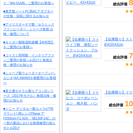
8
ド「WA-01A/B」ご愛用のお客様へ
総合評価
■東芝製ノートPC用ACアダプター
の交換・回収に関するお知らせ
■アイリスオーヤマ製「セラミック
ファンヒーター」シリーズ無償 点
検・修理について
【在庫限り】ス
■タイガー製除湿乾燥機【AHE型】
約43X43cm
をご愛用のお客様へ
7
■コイズミ照明製 インテリアファ
総合評価
ンご愛用の皆様へお詫びと無償点
検・修理のお知らせ
■シャープ製ウォーターオーブン(ヘ
ルシオ)AX-AW400を御愛用のお客様
へ
■富士通ゼネラル製エアコンDシリ
【在庫限り】イケ
ーズ（2017年モデル）無償点検・修
理のお知らせ
10
総合評価
■ソニー デジタル一眼カメラα™[E
マウント] 用レンズPlanar T*
FE50mm F1.4ZA 「SEL50F14Z」の
一部の製品における無償修理の知ら
せとお詫び