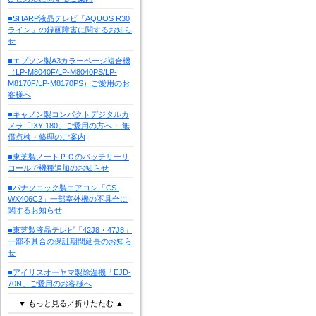
■SHARP液晶テレビ「AQUOS R30
ライン」の録画障害に関するお知ら
せ
■エプソン製A3カラーページ複合機
（LP-M8040F/LP-M8040PS/LP-
M8170F/LP-M8170PS）ご愛用のお
客様へ
■キャノン製コンパクトデジタルカ
メラ「IXY-180」ご愛用の方へ・ 無
償点検・修理のご案内
■東芝製ノートＰＣのバッテリーリ
コールで機種追加のお知らせ
■パナソニック製エアコン「CS-
WX406C2」一部室外機の不具合に
関するお知らせ
■東芝製液晶テレビ「42J8・47J8」
一部不具合の保証期間延長のお知ら
せ
■アイリスオーヤマ製除湿機「EJD-
70N」ご愛用のお客様へ
▼ もっと見る／折りたたむ ▲