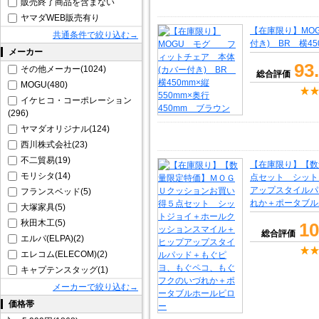
販売終了商品を含まない
ヤマダWEB販売有り
【在庫限り】MO
共通条件で絞り込む→
付き) BR 横45
メーカー
93
その他メーカー(1024)
総合評価
MOGU(480)
イケヒコ・コーポレーション
(296)
ヤマダオリジナル(124)
西川株式会社(23)
不二貿易(19)
【在庫限り】【数
モリシタ(14)
点セット シット
アップスタイルパ
フランスベッド(5)
れか＋ポータブル
大塚家具(5)
秋田木工(5)
10
総合評価
エルパ(ELPA)(2)
エレコム(ELECOM)(2)
キャプテンスタッグ(1)
メーカーで絞り込む→
価格帯