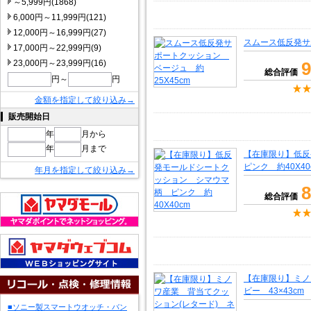
～5,999円(1868)
6,000円～11,999円(121)
12,000円～16,999円(27)
スムース低反発サ
17,000円～22,999円(9)
23,000円～23,999円(16)
9
総合評価
円～
円
金額を指定して絞り込み→
販売開始日
年
月から
年
月まで
【在庫限り】低
ピンク 約40X40
年月を指定して絞り込み→
8
総合評価
【在庫限り】ミノ
ビー 43×43cm
■ソニー製スマートウオッチ・バン