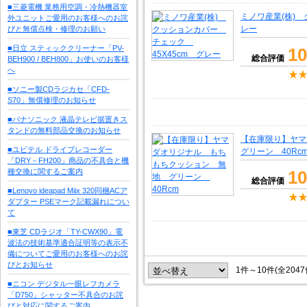
■三菱電機 業務用空調・冷熱機器室
ミノワ産業(株) 
外ユニットご愛用のお客様へのお詫
レー
びと無償点検・修理のお願い
■日立 スティッククリーナー「PV-
10
総合評価
BEH900 / BEH800」お使いのお客様
へ
■ソニー製CDラジカセ「CFD-
S70」無償修理のお知らせ
■パナソニック 液晶テレビ据置きス
タンドの無料部品交換のお知らせ
【在庫限り】ヤ
■ユピテル ドライブレコーダー
グリーン 40Rc
「DRY－FH200」商品の不具合と機
種交換に関するご案内
10
総合評価
■Lenovo ideapad Miix 320同梱ACア
ダプター PSEマーク記載漏れについ
て
■東芝 CDラジオ「TY-CWX90」電
波法の技術基準適合証明等の表示不
備についてご愛用のお客様へのお詫
びとお知らせ
1件～10件(全204
■ニコン デジタル一眼レフカメラ
「D750」シャッター不具合のお詫
びと対応に関するご案内