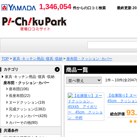
1,346,054
件からの口コミ検索
最終更新 2026
TOP
>
家具･キッチン用品･寝具･収納
>
座布団・クッション･カバー
カテゴリ
家具･キッチン用品･寝具･収納
1件～10件(全204
座布団・クッション･カバー
座布団(106)
【在庫限り】ヌー
長座布団(22)
45cm クッショ
ヌードクッション(19)
完成クッション(1382)
93
総合評価
クッションカバー(428)
カバーその他(90)
共通条件