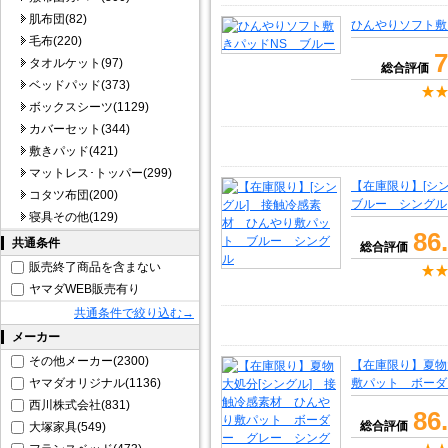
肌布団(82)
ひんやりソフト敷
毛布(220)
7
タオルケット(97)
総合評価
ベッドパッド(373)
ボックスシーツ(1129)
カバーセット(344)
敷きパッド(421)
マットレス･トッパー(299)
【在庫限り】[シ
コタツ布団(200)
ブルー シングル
寝具その他(129)
86
共通条件
総合評価
販売終了商品を含まない
ヤマダWEB販売有り
共通条件で絞り込む→
メーカー
その他メーカー(2300)
【在庫限り】夏物
ヤマダオリジナル(1136)
敷パット ボーダ
西川株式会社(831)
86
総合評価
大塚家具(549)