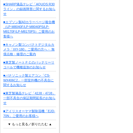
■SHARP液晶テレビ「AQUOS R30
ライン」の録画障害に関するお知ら
せ
■エプソン製A3カラーページ複合機
（LP-M8040F/LP-M8040PS/LP-
M8170F/LP-M8170PS）ご愛用のお
客様へ
■キャノン製コンパクトデジタルカ
メラ「IXY-180」ご愛用の方へ・ 無
償点検・修理のご案内
■東芝製ノートＰＣのバッテリーリ
コールで機種追加のお知らせ
■パナソニック製エアコン「CS-
WX406C2」一部室外機の不具合に
関するお知らせ
■東芝製液晶テレビ「42J8・47J8」
一部不具合の保証期間延長のお知ら
せ
■アイリスオーヤマ製除湿機「EJD-
70N」ご愛用のお客様へ
▼ もっと見る／折りたたむ ▲