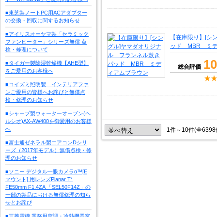
■東芝製ノートPC用ACアダプター
の交換・回収に関するお知らせ
■アイリスオーヤマ製「セラミック
【在庫限り】[シ
ファンヒーター」シリーズ無償 点
ッド MBR ミ
検・修理について
10
■タイガー製除湿乾燥機【AHE型】
総合評価
をご愛用のお客様へ
■コイズミ照明製 インテリアファ
ンご愛用の皆様へお詫びと無償点
検・修理のお知らせ
■シャープ製ウォーターオーブン(ヘ
ルシオ)AX-AW400を御愛用のお客様
へ
1件～10件(全639
■富士通ゼネラル製エアコンDシリ
ーズ（2017年モデル）無償点検・修
理のお知らせ
■ソニー デジタル一眼カメラα™[E
マウント] 用レンズPlanar T*
FE50mm F1.4ZA 「SEL50F14Z」の
一部の製品における無償修理の知ら
せとお詫び
■三菱電機 業務用空調・冷熱機器室