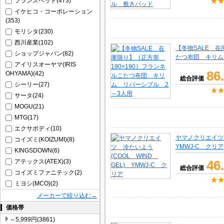
フランスベッド(473)
イケヒコ・コーポレーション
(353)
モリシタ(230)
西川産業(102)
【冬物SALE 在
ショップジャパン(82)
たつ布団 キリム
アイリスオーヤマ(IRIS
86
OHYAMA)(42)
総合評価
シーリー(27)
サータ(24)
MOGU(21)
MTG(17)
エクサボディ(10)
ヤマノクリエイツ 
コイズミ(KOIZUMI)(8)
YMWJ-C クリア
KINGSDOWN(6)
アテックス(ATEX)(3)
46
総合評価
コイズミファニテック(2)
ミヨシ(MCO)(2)
メーカーで絞り込む→
価格帯
～5,999円(3861)