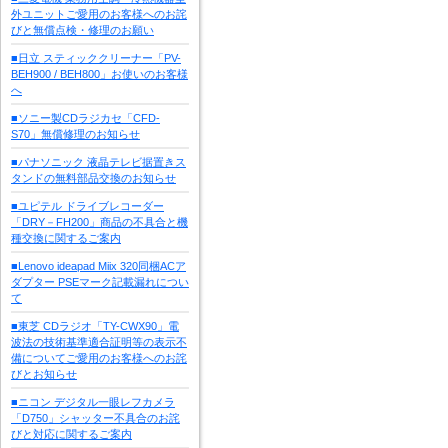
外ユニットご愛用のお客様へのお詫
びと無償点検・修理のお願い
■日立 スティッククリーナー「PV-
BEH900 / BEH800」お使いのお客様
へ
■ソニー製CDラジカセ「CFD-
S70」無償修理のお知らせ
■パナソニック 液晶テレビ据置きス
タンドの無料部品交換のお知らせ
■ユピテル ドライブレコーダー
「DRY－FH200」商品の不具合と機
種交換に関するご案内
■Lenovo ideapad Miix 320同梱ACア
ダプター PSEマーク記載漏れについ
て
■東芝 CDラジオ「TY-CWX90」電
波法の技術基準適合証明等の表示不
備についてご愛用のお客様へのお詫
びとお知らせ
■ニコン デジタル一眼レフカメラ
「D750」シャッター不具合のお詫
びと対応に関するご案内