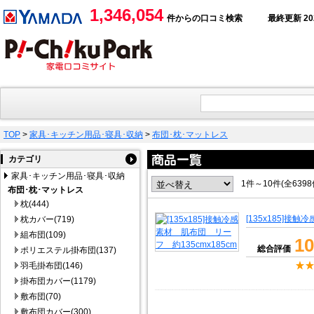
1,346,054
件からの口コミ検索
最終更新 2026
TOP
>
家具･キッチン用品･寝具･収納
>
布団･枕･マットレス
カテゴリ
家具･キッチン用品･寝具･収納
1件～10件(全639
布団･枕･マットレス
枕(444)
[135x185]接
枕カバー(719)
組布団(109)
10
総合評価
ポリエステル掛布団(137)
羽毛掛布団(146)
掛布団カバー(1179)
敷布団(70)
敷布団カバー(300)