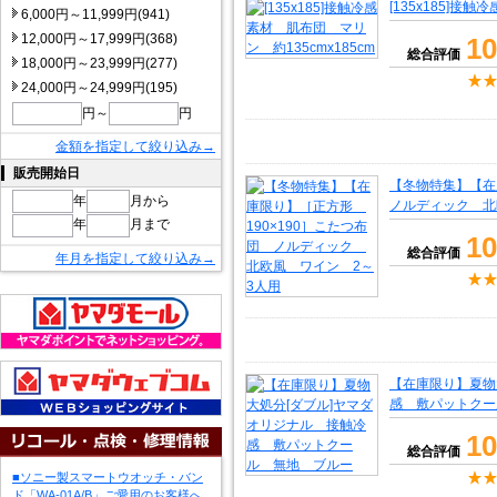
[135x185]接
6,000円～11,999円(941)
12,000円～17,999円(368)
10
総合評価
18,000円～23,999円(277)
24,000円～24,999円(195)
円～
円
金額を指定して絞り込み→
販売開始日
【冬物特集】【在
年
月から
ノルディック 北
年
月まで
10
総合評価
年月を指定して絞り込み→
【在庫限り】夏物
感 敷パットクー
10
総合評価
■ソニー製スマートウオッチ・バン
ド「WA-01A/B」ご愛用のお客様へ