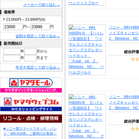
メーカーで絞り込む→
価格帯
23,000円～23,999円(4)
円～
円
ソニー WH-H9
ノイズキャンセリ
金額を指定して絞り込み→
2 Wireless
販売開始日
年
月から
総合評価
年
月まで
年月を指定して絞り込み→
ソニー WH-H9
ノイズキャンセリ
2 Wireless
総合評価
■ソニー製スマートウオッチ・バン
ド「WA-01A/B」ご愛用のお客様へ