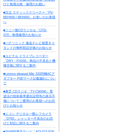
びと無償点検・修理のお願い
■日立 スティッククリーナー「PV-
BEH900 / BEH800」お使いのお客様
へ
■ソニー製CDラジカセ「CFD-
S70」無償修理のお知らせ
■パナソニック 液晶テレビ据置きス
タンドの無料部品交換のお知らせ
■ユピテル ドライブレコーダー
「DRY－FH200」商品の不具合と機
種交換に関するご案内
■Lenovo ideapad Miix 320同梱ACア
ダプター PSEマーク記載漏れについ
て
■東芝 CDラジオ「TY-CWX90」電
波法の技術基準適合証明等の表示不
備についてご愛用のお客様へのお詫
びとお知らせ
■ニコン デジタル一眼レフカメラ
「D750」シャッター不具合のお詫
びと対応に関するご案内
■SHARP液晶テレビ「AQUOS R30