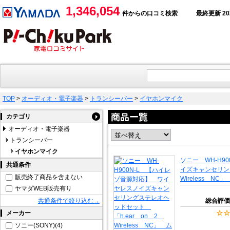
1,346,054
件からの口コミ検索
最終更新 2026
TOP
>
オーディオ・電子楽器
>
トランシーバー
>
イヤホンマイク
カテゴリ
オーディオ・電子楽器
トランシーバー
イヤホンマイク
ソニー WH-H9
共通条件
イズキャンセリン
販売終了商品を含まない
Wireless N
ヤマダWEB販売有り
共通条件で絞り込む→
総合評価
メーカー
ソニー(SONY)(4)