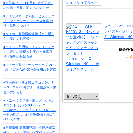
■東芝製ノートPC用ACアダプター
の交換・回収に関するお知らせ
■アイリスオーヤマ製「セラミック
ファンヒーター」シリーズ無償 点
検・修理について
ソニー WH-H9
ノイズキャンセリ
■タイガー製除湿乾燥機【AHE型】
2 Wireless
をご愛用のお客様へ
■コイズミ照明製 インテリアファ
総合評価
ンご愛用の皆様へお詫びと無償点
検・修理のお知らせ
■シャープ製ウォーターオーブン(ヘ
ルシオ)AX-AW400を御愛用のお客様
へ
■富士通ゼネラル製エアコンDシリ
ーズ（2017年モデル）無償点検・修
理のお知らせ
■ソニー デジタル一眼カメラα™[E
マウント] 用レンズPlanar T*
FE50mm F1.4ZA 「SEL50F14Z」の
一部の製品における無償修理の知ら
せとお詫び
■三菱電機 業務用空調・冷熱機器室
外ユニットご愛用のお客様へのお詫