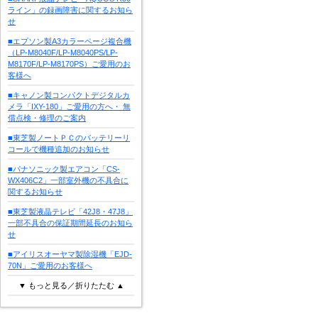
ライン」の録画障害に関するお知ら
せ
■エプソン製A3カラーページ複合機
（LP-M8040F/LP-M8040PS/LP-
M8170F/LP-M8170PS）ご愛用のお
客様へ
■キャノン製コンパクトデジタルカ
メラ「IXY-180」ご愛用の方へ・ 無
償点検・修理のご案内
■東芝製ノートＰＣのバッテリーリ
コールで機種追加のお知らせ
■パナソニック製エアコン「CS-
WX406C2」一部室外機の不具合に
関するお知らせ
■東芝製液晶テレビ「42J8・47J8」
一部不具合の保証期間延長のお知ら
せ
■アイリスオーヤマ製除湿機「EJD-
70N」ご愛用のお客様へ
▼ もっと見る／折りたたむ ▲