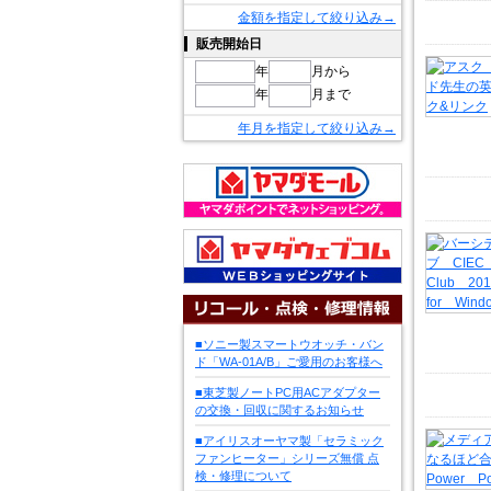
金額を指定して絞り込み→
販売開始日
年
月から
年
月まで
年月を指定して絞り込み→
■ソニー製スマートウオッチ・バン
ド「WA-01A/B」ご愛用のお客様へ
■東芝製ノートPC用ACアダプター
の交換・回収に関するお知らせ
■アイリスオーヤマ製「セラミック
ファンヒーター」シリーズ無償 点
検・修理について