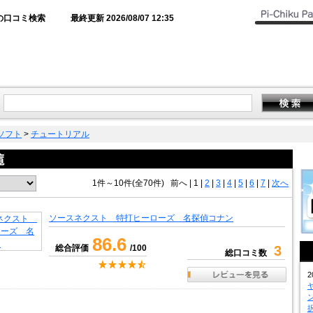
の口コミ検索
最終更新 2026/08/07 12:35
ソフト
>
チュートリアル
1件～10件(全70件)
前へ
|
1 |
2
|
3
|
4
|
5
|
6
|
7
|
次へ
ソースネクスト 特打ヒーローズ 名探偵コナン
86.6
総合評価
/100
3
総口コミ数
2