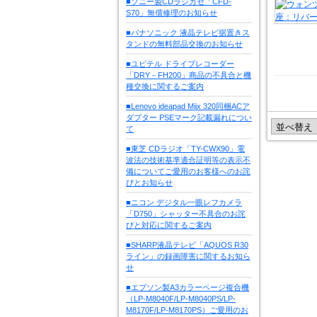
■ソニー製CDラジカセ「CFD-
S70」無償修理のお知らせ
■パナソニック 液晶テレビ据置きス
タンドの無料部品交換のお知らせ
■ユピテル ドライブレコーダー
「DRY－FH200」商品の不具合と機
種交換に関するご案内
■Lenovo ideapad Miix 320同梱ACア
ダプター PSEマーク記載漏れについ
て
■東芝 CDラジオ「TY-CWX90」電
波法の技術基準適合証明等の表示不
備についてご愛用のお客様へのお詫
びとお知らせ
■ニコン デジタル一眼レフカメラ
「D750」シャッター不具合のお詫
びと対応に関するご案内
■SHARP液晶テレビ「AQUOS R30
ライン」の録画障害に関するお知ら
せ
■エプソン製A3カラーページ複合機
（LP-M8040F/LP-M8040PS/LP-
M8170F/LP-M8170PS）ご愛用のお