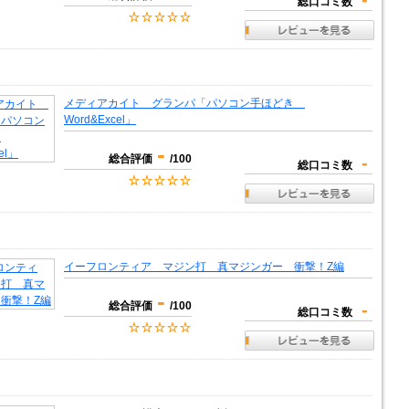
総口コミ数
メディアカイト グランパ「パソコン手ほどき
Word&Excel」
-
総合評価
/100
-
総口コミ数
イーフロンティア マジン打 真マジンガー 衝撃！Z編
-
総合評価
/100
-
総口コミ数