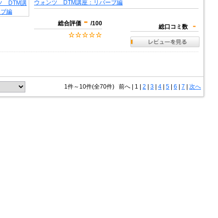
ウォンツ DTM講座：リバーブ編
-
総合評価
/100
-
総口コミ数
1件～10件(全70件)
前へ
|
1 |
2
|
3
|
4
|
5
|
6
|
7
|
次へ