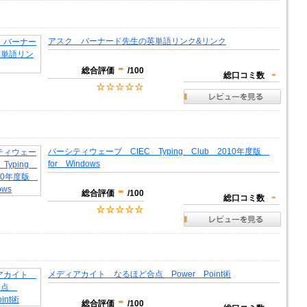
アスク バーナード先生の英単語リンク&リンク
-
総合評価
/100
-
総口コミ数
バーシティウェーブ CIEC Typing Club 2010年度版
for Windows
-
総合評価
/100
-
総口コミ数
メディアカイト なるほど合点 Power Point術
-
総合評価
/100
-