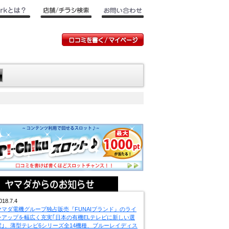
018.7.4
ヤマダ電機グループ独占販売『FUNAIブランド』のライ
ンアップを幅広く充実｢日本の有機ELテレビに新しい選
択｣、薄型テレビ6シリーズ全14機種、ブルーレイディス