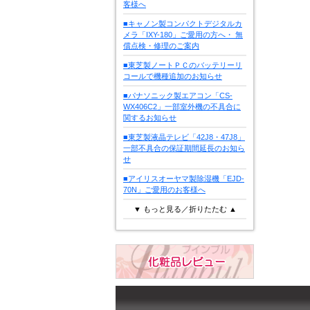
客様へ
■キャノン製コンパクトデジタルカ
メラ「IXY-180」ご愛用の方へ・ 無
償点検・修理のご案内
■東芝製ノートＰＣのバッテリーリ
コールで機種追加のお知らせ
■パナソニック製エアコン「CS-
WX406C2」一部室外機の不具合に
関するお知らせ
■東芝製液晶テレビ「42J8・47J8」
一部不具合の保証期間延長のお知ら
せ
■アイリスオーヤマ製除湿機「EJD-
70N」ご愛用のお客様へ
▼ もっと見る／折りたたむ ▲