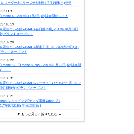
クレコーダー3シリーズ全6機種を7月14日(土)発売
017.11.3
iPhone X』2017年11月3日(金)販売開始～！！
017.10.13
｢家電住まいる館YAMADA春日部本店｣2017年10月13日
(金)グランドオープン！
017.09.29
｢家電住まいる館YAMADA新山下店｣2017年9月29日(金)
グランドオープン！
017.09.22
iPhone 8』『iPhone 8 Plus』2017年9月22日(金)販売開
始～！！
017.08.31
｢家電住まいる館YAMADAシーサイドひたちなか店｣2017
年9月8日(金)グランドオープン！
017.08.21
Yahoo!ショッピング｢ヤマダ電機Yahoo!店｣
2017年8月21日(月)出店開始！
▼ もっと見る／折りたたむ ▲