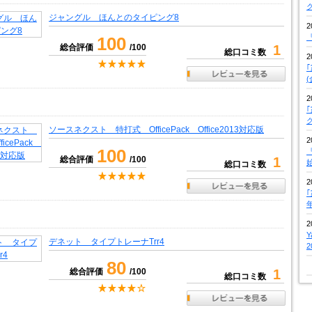
ジャングル ほんとのタイピング8
2
『
100
総合評価
/100
1
総口コミ数
2
2
ソースネクスト 特打式 OfficePack Office2013対応版
2
100
『
総合評価
/100
1
総口コミ数
2
2
デネット タイプトレーナTrr4
80
総合評価
/100
1
総口コミ数