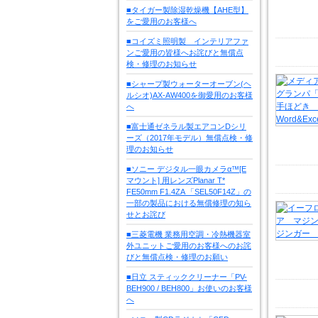
■タイガー製除湿乾燥機【AHE型】
をご愛用のお客様へ
■コイズミ照明製 インテリアファ
ンご愛用の皆様へお詫びと無償点
検・修理のお知らせ
■シャープ製ウォーターオーブン(ヘ
ルシオ)AX-AW400を御愛用のお客様
へ
■富士通ゼネラル製エアコンDシリ
ーズ（2017年モデル）無償点検・修
理のお知らせ
■ソニー デジタル一眼カメラα™[E
マウント] 用レンズPlanar T*
FE50mm F1.4ZA 「SEL50F14Z」の
一部の製品における無償修理の知ら
せとお詫び
■三菱電機 業務用空調・冷熱機器室
外ユニットご愛用のお客様へのお詫
びと無償点検・修理のお願い
■日立 スティッククリーナー「PV-
BEH900 / BEH800」お使いのお客様
へ