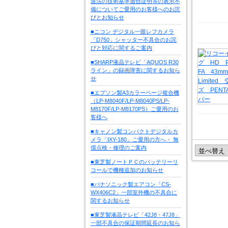
波法の技術基準適合証明等の表示不
備についてご愛用のお客様へのお詫
びとお知らせ
■ニコン デジタル一眼レフカメラ
「D750」シャッター不具合のお詫
びと対応に関するご案内
■SHARP液晶テレビ「AQUOS R30
ライン」の録画障害に関するお知ら
せ
■エプソン製A3カラーページ複合機
（LP-M8040F/LP-M8040PS/LP-
M8170F/LP-M8170PS）ご愛用のお
客様へ
■キャノン製コンパクトデジタルカ
メラ「IXY-180」ご愛用の方へ・ 無
償点検・修理のご案内
■東芝製ノートＰＣのバッテリーリ
コールで機種追加のお知らせ
■パナソニック製エアコン「CS-
WX406C2」一部室外機の不具合に
関するお知らせ
■東芝製液晶テレビ「42J8・47J8」
一部不具合の保証期間延長のお知ら