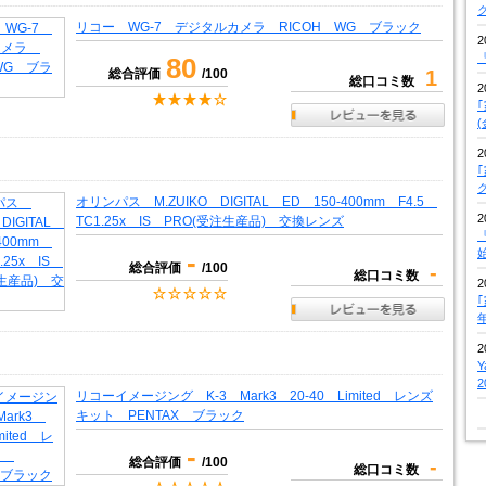
リコー WG-7 デジタルカメラ RICOH WG ブラック
2
『
80
総合評価
/100
1
総口コミ数
2
2
オリンパス M.ZUIKO DIGITAL ED 150-400mm F4.5
2
TC1.25x IS PRO(受注生産品) 交換レンズ
『
-
総合評価
/100
-
総口コミ数
2
2
リコーイメージング K-3 Mark3 20-40 Limited レンズ
キット PENTAX ブラック
-
総合評価
/100
-
総口コミ数