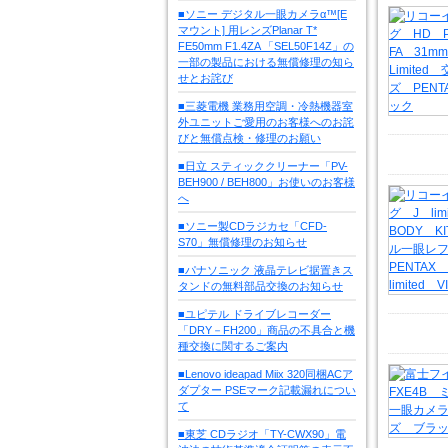
■ソニー デジタル一眼カメラα™[E
マウント] 用レンズPlanar T*
FE50mm F1.4ZA 「SEL50F14Z」の
一部の製品における無償修理の知ら
せとお詫び
■三菱電機 業務用空調・冷熱機器室
外ユニットご愛用のお客様へのお詫
びと無償点検・修理のお願い
■日立 スティッククリーナー「PV-
BEH900 / BEH800」お使いのお客様
へ
■ソニー製CDラジカセ「CFD-
S70」無償修理のお知らせ
■パナソニック 液晶テレビ据置きス
タンドの無料部品交換のお知らせ
■ユピテル ドライブレコーダー
「DRY－FH200」商品の不具合と機
種交換に関するご案内
■Lenovo ideapad Miix 320同梱ACア
ダプター PSEマーク記載漏れについ
て
■東芝 CDラジオ「TY-CWX90」電