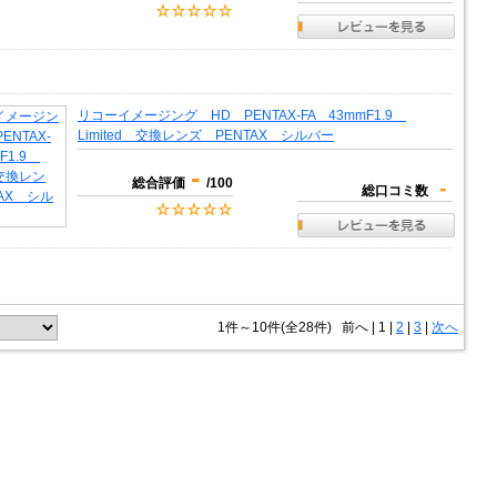
リコーイメージング HD PENTAX-FA 43mmF1.9
Limited 交換レンズ PENTAX シルバー
-
総合評価
/100
-
総口コミ数
1件～10件(全28件)
前へ
|
1 |
2
|
3
|
次へ