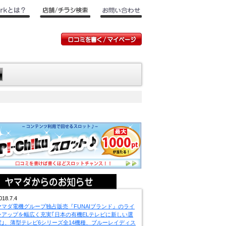
018.7.4
ヤマダ電機グループ独占販売『FUNAIブランド』のライ
ンアップを幅広く充実｢日本の有機ELテレビに新しい選
択｣、薄型テレビ6シリーズ全14機種、ブルーレイディス