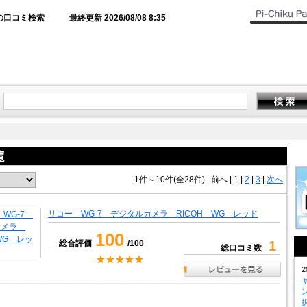
の口コミ検索
最終更新 2026/08/08 8:35
1件～10件(全28件)
前へ
|
1 |
2
|
3
|
次へ
リコー WG-7 デジタルカメラ RICOH WG レッド
100
総合評価
/100
1
総口コミ数
2