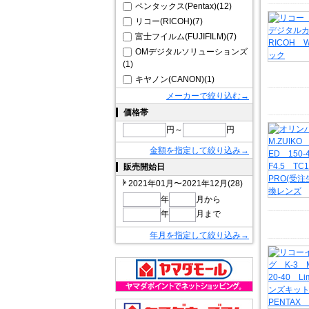
ペンタックス(Pentax)(12)
リコー(RICOH)(7)
富士フイルム(FUJIFILM)(7)
OMデジタルソリューションズ
(1)
キヤノン(CANON)(1)
メーカーで絞り込む→
価格帯
円～
円
金額を指定して絞り込み→
販売開始日
2021年01月〜2021年12月(28)
年
月から
年
月まで
年月を指定して絞り込み→