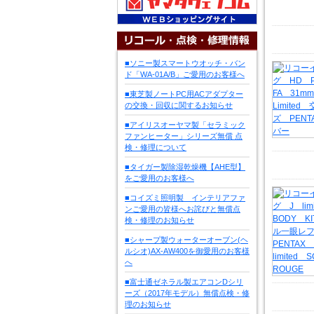
■ソニー製スマートウオッチ・バン
ド「WA-01A/B」ご愛用のお客様へ
■東芝製ノートPC用ACアダプター
の交換・回収に関するお知らせ
■アイリスオーヤマ製「セラミック
ファンヒーター」シリーズ無償 点
検・修理について
■タイガー製除湿乾燥機【AHE型】
をご愛用のお客様へ
■コイズミ照明製 インテリアファ
ンご愛用の皆様へお詫びと無償点
検・修理のお知らせ
■シャープ製ウォーターオーブン(ヘ
ルシオ)AX-AW400を御愛用のお客様
へ
■富士通ゼネラル製エアコンDシリ
ーズ（2017年モデル）無償点検・修
理のお知らせ