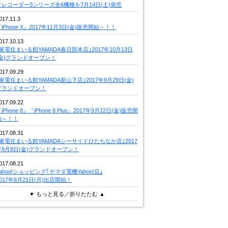
クレコーダー3シリーズ全6機種を7月14日(土)発売
017.11.3
iPhone X』2017年11月3日(金)販売開始～！！
017.10.13
｢家電住まいる館YAMADA春日部本店｣2017年10月13日
(金)グランドオープン！
017.09.29
｢家電住まいる館YAMADA新山下店｣2017年9月29日(金)
グランドオープン！
017.09.22
iPhone 8』『iPhone 8 Plus』2017年9月22日(金)販売開
始～！！
017.08.31
｢家電住まいる館YAMADAシーサイドひたちなか店｣2017
年9月8日(金)グランドオープン！
017.08.21
Yahoo!ショッピング｢ヤマダ電機Yahoo!店｣
2017年8月21日(月)出店開始！
▼ もっと見る／折りたたむ ▲