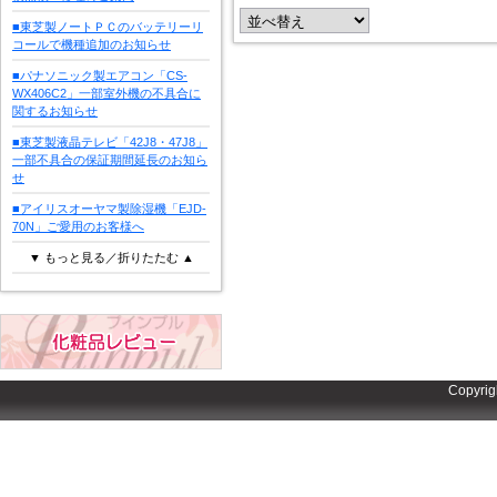
■東芝製ノートＰＣのバッテリーリ
コールで機種追加のお知らせ
■パナソニック製エアコン「CS-
WX406C2」一部室外機の不具合に
関するお知らせ
■東芝製液晶テレビ「42J8・47J8」
一部不具合の保証期間延長のお知ら
せ
■アイリスオーヤマ製除湿機「EJD-
70N」ご愛用のお客様へ
▼ もっと見る／折りたたむ ▲
Copyrig