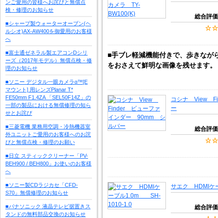
ンご愛用の皆様へお詫びと無償点
検・修理のお知らせ
総合評価
■シャープ製ウォーターオーブン(ヘ
ルシオ)AX-AW400を御愛用のお客様
へ
■富士通ゼネラル製エアコンDシリ
■手ブレ軽減機能付きで、歩きなが
ーズ（2017年モデル）無償点検・修
をおさえて鮮明な画像を残せます。
理のお知らせ
■ソニー デジタル一眼カメラα™[E
マウント] 用レンズPlanar T*
FE50mm F1.4ZA 「SEL50F14Z」の
コシナ View 
一部の製品における無償修理の知ら
ー
せとお詫び
■三菱電機 業務用空調・冷熱機器室
総合評価
外ユニットご愛用のお客様へのお詫
びと無償点検・修理のお願い
■日立 スティッククリーナー「PV-
BEH900 / BEH800」お使いのお客様
へ
■ソニー製CDラジカセ「CFD-
サエク HDMIケー
S70」無償修理のお知らせ
■パナソニック 液晶テレビ据置きス
総合評価
タンドの無料部品交換のお知らせ