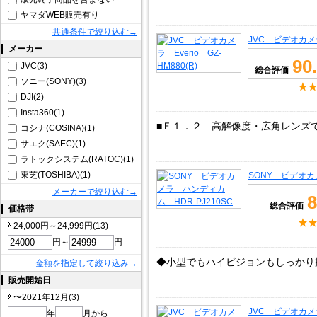
ヤマダWEB販売有り
共通条件で絞り込む→
JVC ビデオカメラ 
メーカー
90
JVC(3)
総合評価
ソニー(SONY)(3)
DJI(2)
Insta360(1)
■Ｆ１．２ 高解像度・広角レンズ
コシナ(COSINA)(1)
サエク(SAEC)(1)
ラトックシステム(RATOC)(1)
東芝(TOSHIBA)(1)
SONY ビデオカ
メーカーで絞り込む→
8
総合評価
価格帯
24,000円～24,999円(13)
円～
円
◆小型でもハイビジョンもしっかり
金額を指定して絞り込み→
販売開始日
〜2021年12月(3)
JVC ビデオカメラ
年
月から