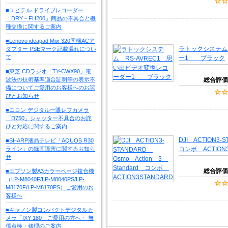
■ユピテル ドライブレコーダー
「DRY－FH200」商品の不具合と機
種交換に関するご案内
■Lenovo ideapad Miix 320同梱ACア
ラトックシステム 
ダプター PSEマーク記載漏れについ
て
ー1 ブラック
■東芝 CDラジオ「TY-CWX90」電
波法の技術基準適合証明等の表示不
総合評価
備についてご愛用のお客様へのお詫
びとお知らせ
■ニコン デジタル一眼レフカメラ
「D750」シャッター不具合のお詫
びと対応に関するご案内
DJI ACTION3-
■SHARP液晶テレビ「AQUOS R30
ライン」の録画障害に関するお知ら
コンボ ACTION3
せ
総合評価
■エプソン製A3カラーページ複合機
（LP-M8040F/LP-M8040PS/LP-
M8170F/LP-M8170PS）ご愛用のお
客様へ
■キャノン製コンパクトデジタルカ
メラ「IXY-180」ご愛用の方へ・ 無
償点検・修理のご案内