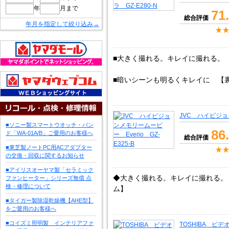
年
月まで
71
総合評価
年月を指定して絞り込み→
■大きく撮れる。キレイに撮れる。 
■暗いシーンも明るくキレイに 【裏
JVC ハイビジョン
■ソニー製スマートウオッチ・バン
86
ド「WA-01A/B」ご愛用のお客様へ
総合評価
■東芝製ノートPC用ACアダプター
の交換・回収に関するお知らせ
■アイリスオーヤマ製「セラミック
◆大きく撮れる。キレイに撮れる。 
ファンヒーター」シリーズ無償 点
検・修理について
ム】
■タイガー製除湿乾燥機【AHE型】
をご愛用のお客様へ
■コイズミ照明製 インテリアファ
TOSHIBA ビデオ