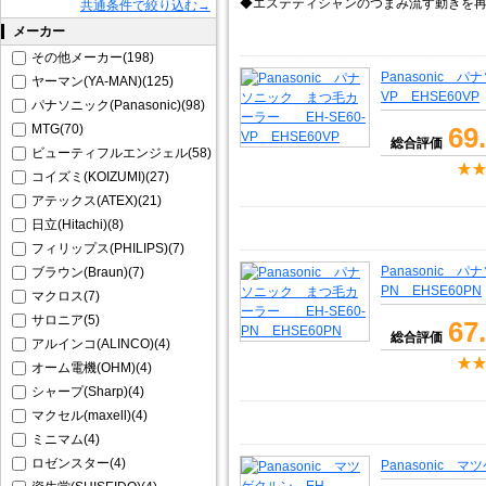
◆エステティシャンのつまみ流す動きを再
共通条件で絞り込む→
メーカー
その他メーカー(198)
Panasonic 
ヤーマン(YA-MAN)(125)
VP EHSE60VP
パナソニック(Panasonic)(98)
MTG(70)
69
総合評価
ビューティフルエンジェル(58)
コイズミ(KOIZUMI)(27)
アテックス(ATEX)(21)
日立(Hitachi)(8)
フィリップス(PHILIPS)(7)
Panasonic 
ブラウン(Braun)(7)
PN EHSE60PN
マクロス(7)
サロニア(5)
67
総合評価
アルインコ(ALINCO)(4)
オーム電機(OHM)(4)
シャープ(Sharp)(4)
マクセル(maxell)(4)
ミニマム(4)
ロゼンスター(4)
Panasonic マ