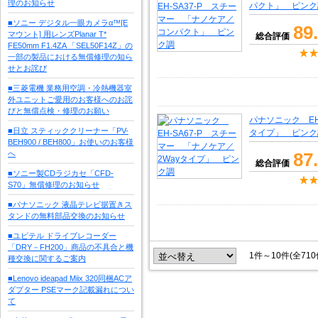
理のお知らせ
パクト」 ピンク
■ソニー デジタル一眼カメラα™[E
89
マウント] 用レンズPlanar T*
総合評価
FE50mm F1.4ZA 「SEL50F14Z」の
一部の製品における無償修理の知ら
せとお詫び
■三菱電機 業務用空調・冷熱機器室
外ユニットご愛用のお客様へのお詫
びと無償点検・修理のお願い
パナソニック EH
■日立 スティッククリーナー「PV-
タイプ」 ピンク
BEH900 / BEH800」お使いのお客様
へ
87
総合評価
■ソニー製CDラジカセ「CFD-
S70」無償修理のお知らせ
■パナソニック 液晶テレビ据置きス
タンドの無料部品交換のお知らせ
■ユピテル ドライブレコーダー
「DRY－FH200」商品の不具合と機
1件～10件(全71
種交換に関するご案内
■Lenovo ideapad Miix 320同梱ACア
ダプター PSEマーク記載漏れについ
て