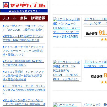
【アウトレット特価
ー ナノケア ゴー
■ソニー製スマートウオッチ・バン
ド「WA-01A/B」ご愛用のお客様へ
91
総合評価
■東芝製ノートPC用ACアダプター
の交換・回収に関するお知らせ
■アイリスオーヤマ製「セラミック
ファンヒーター」シリーズ無償 点
検・修理について
■タイガー製除湿乾燥機【AHE型】
【アウトレット超特価
をご愛用のお客様へ
FITNESS PA
■コイズミ照明製 インテリアファ
8
ンご愛用の皆様へお詫びと無償点
総合評価
検・修理のお知らせ
■シャープ製ウォーターオーブン(ヘ
ルシオ)AX-AW400を御愛用のお客様
へ
■富士通ゼネラル製エアコンDシリ
ーズ（2017年モデル）無償点検・修
パナソニック EH