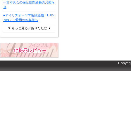
一部不具合の保証期間延長のお知ら
せ
■アイリスオーヤマ製除湿機「EJD-
70N」ご愛用のお客様へ
▼ もっと見る／折りたたむ ▲
Copyrig