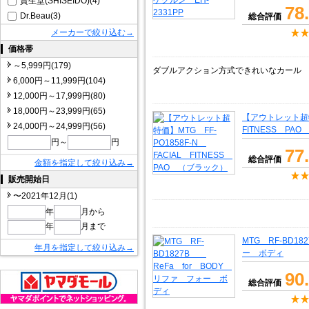
資生堂(SHISEIDO)(4)
78
Dr.Beau(3)
総合評価
メーカーで絞り込む→
価格帯
～5,999円(179)
ダブルアクション方式できれいなカール
6,000円～11,999円(104)
12,000円～17,999円(80)
18,000円～23,999円(65)
【アウトレット超特価
24,000円～24,999円(56)
FITNESS PA
円～
円
77
総合評価
金額を指定して絞り込み→
販売開始日
〜2021年12月(1)
年
月から
年
月まで
MTG RF-BD1
年月を指定して絞り込み→
ー ボディ
90
総合評価