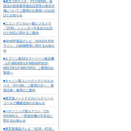
■東芝 CDラジオ「TY-CWX90」電
波法の技術基準適合証明等の表示不
備についてご愛用のお客様へのお詫
びとお知らせ
■ニコン デジタル一眼レフカメラ
「D750」シャッター不具合のお詫
びと対応に関するご案内
■SHARP液晶テレビ「AQUOS R30
ライン」の録画障害に関するお知ら
せ
■エプソン製A3カラーページ複合機
（LP-M8040F/LP-M8040PS/LP-
M8170F/LP-M8170PS）ご愛用のお
客様へ
■キャノン製コンパクトデジタルカ
メラ「IXY-180」ご愛用の方へ・ 無
償点検・修理のご案内
■東芝製ノートＰＣのバッテリーリ
コールで機種追加のお知らせ
■パナソニック製エアコン「CS-
WX406C2」一部室外機の不具合に
関するお知らせ
■東芝製液晶テレビ「42J8・47J8」