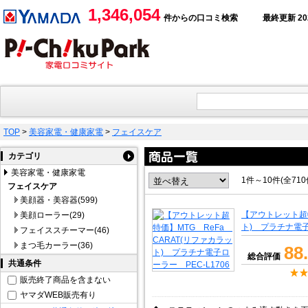
1,346,054
件からの口コミ検索
最終更新 2026
TOP
>
美容家電・健康家電
>
フェイスケア
カテゴリ
美容家電・健康家電
1件～10件(全71
フェイスケア
美顔器・美容器(599)
【アウトレット超特
美顔ローラー(29)
ト) プラチナ電子
フェイススチーマー(46)
まつ毛カーラー(36)
88
総合評価
共通条件
販売終了商品を含まない
ヤマダWEB販売有り