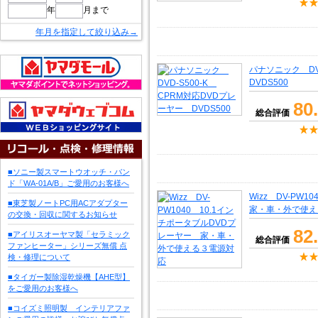
年
月まで
年月を指定して絞り込み→
パナソニック DV
DVDS500
80
総合評価
■ソニー製スマートウオッチ・バン
ド「WA-01A/B」ご愛用のお客様へ
Wizz DV-PW
■東芝製ノートPC用ACアダプター
家・車・外で使え
の交換・回収に関するお知らせ
82
■アイリスオーヤマ製「セラミック
総合評価
ファンヒーター」シリーズ無償 点
検・修理について
■タイガー製除湿乾燥機【AHE型】
をご愛用のお客様へ
■コイズミ照明製 インテリアファ