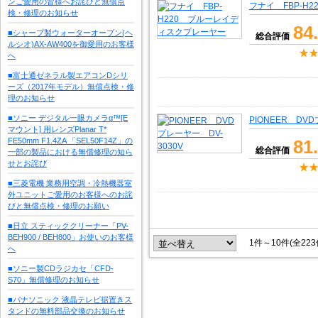
ンご愛用の皆様へお詫びと無償点
フナイ FBP-H
検・修理のお知らせ
84
■シャープ製ウォーターオーブン(ヘ
総合評価
ルシオ)AX-AW400を御愛用のお客様
へ
■富士通ゼネラル製エアコンDシリ
ーズ（2017年モデル）無償点検・修
理のお知らせ
■ソニー デジタル一眼カメラα™[E
PIONEER DVD
マウント] 用レンズPlanar T*
FE50mm F1.4ZA 「SEL50F14Z」の
81
総合評価
一部の製品における無償修理の知ら
せとお詫び
■三菱電機 業務用空調・冷熱機器室
外ユニットご愛用のお客様へのお詫
びと無償点検・修理のお願い
■日立 スティッククリーナー「PV-
BEH900 / BEH800」お使いのお客様
1件～10件(全22
へ
■ソニー製CDラジカセ「CFD-
S70」無償修理のお知らせ
■パナソニック 液晶テレビ据置きス
タンドの無料部品交換のお知らせ