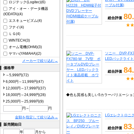
ロジテック(Logitec)(6)
ーブル付属)
アイ・オー・データ機器
(IODATA)(4)
80
総合評価
エスキュービズム(4)
フナイ(4)
ＬＧ(4)
WINTECH(3)
オーム電機(OHM)(3)
ソニー DVP-F
ヤマハ(YAMAHA)(2)
LEDバックライ
メーカーで絞り込む→
84
価格帯
総合評価
～5,999円(72)
6,000円～11,999円(47)
12,000円～17,999円(37)
18,000円～24,999円(28)
◆色も質感も美しい5カラーバリエーショ
25,000円～25,999円(9)
円～
円
LGエレクトロニク
金額を指定して絞り込み→
83
販売開始日
総合評価
年
月から