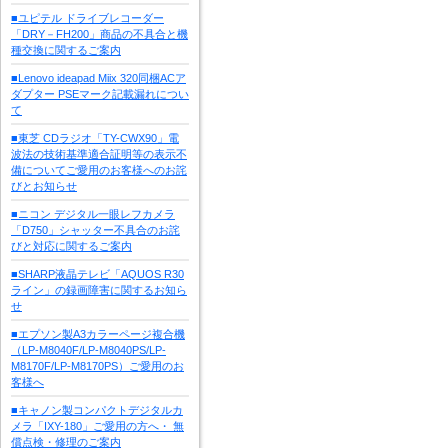
■ユピテル ドライブレコーダー
「DRY－FH200」商品の不具合と機
種交換に関するご案内
■Lenovo ideapad Miix 320同梱ACア
ダプター PSEマーク記載漏れについ
て
■東芝 CDラジオ「TY-CWX90」電
波法の技術基準適合証明等の表示不
備についてご愛用のお客様へのお詫
びとお知らせ
■ニコン デジタル一眼レフカメラ
「D750」シャッター不具合のお詫
びと対応に関するご案内
■SHARP液晶テレビ「AQUOS R30
ライン」の録画障害に関するお知ら
せ
■エプソン製A3カラーページ複合機
（LP-M8040F/LP-M8040PS/LP-
M8170F/LP-M8170PS）ご愛用のお
客様へ
■キャノン製コンパクトデジタルカ
メラ「IXY-180」ご愛用の方へ・ 無
償点検・修理のご案内