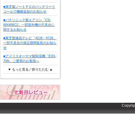
■東芝製ノートＰＣのバッテリーリ
コールで機種追加のお知らせ
■パナソニック製エアコン「CS-
WX406C2」一部室外機の不具合に
関するお知らせ
■東芝製液晶テレビ「42J8・47J8」
一部不具合の保証期間延長のお知ら
せ
■アイリスオーヤマ製除湿機「EJD-
70N」ご愛用のお客様へ
▼ もっと見る／折りたたむ ▲
Copyrig