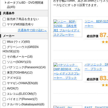
わずか幅270mm、高さ38.5mmとい
ポータブルBD・DVD用関連
ースなどにすっきり設置できます。
品(45)
共通条件
販売終了商品を含まない
ソニー BDP-S
ヤマダWEB販売有り
ーヤー
共通条件で絞り込む→
87
メーカー
総合評価
Wizz (ウィズ)(60)
グリーンハウス(GREEN
HOUSE)(23)
その他メーカー(18)
ソニー(SONY)(15)
パナソニック DM
パナソニック(Panasonic)(14)
ー ブラック
東芝(TOSHIBA)(12)
83
アズマ(11)
総合評価
ヤマゼン(YAMAZEN)(8)
AVOX(7)
エレコム(ELECOM)(7)
パイオニア(Pioneer)(7)
ナカバヤシ(Nakabayashi)(6)
EAST DV-H2