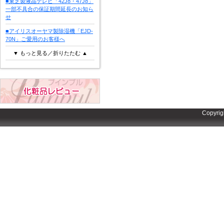
■東芝製液晶テレビ「42J8・47J8」
一部不具合の保証期間延長のお知ら
せ
■アイリスオーヤマ製除湿機「EJD-
70N」ご愛用のお客様へ
▼ もっと見る／折りたたむ ▲
Copyrig