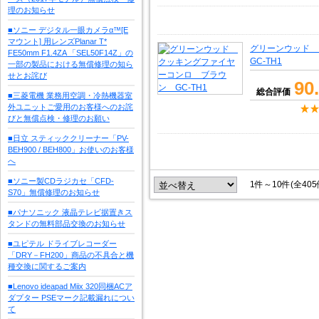
理のお知らせ
■ソニー デジタル一眼カメラα™[E
マウント] 用レンズPlanar T*
グリーンウッド
FE50mm F1.4ZA 「SEL50F14Z」の
GC-TH1
一部の製品における無償修理の知ら
せとお詫び
90
総合評価
■三菱電機 業務用空調・冷熱機器室
外ユニットご愛用のお客様へのお詫
びと無償点検・修理のお願い
■日立 スティッククリーナー「PV-
BEH900 / BEH800」お使いのお客様
へ
■ソニー製CDラジカセ「CFD-
1件～10件(全40
S70」無償修理のお知らせ
■パナソニック 液晶テレビ据置きス
タンドの無料部品交換のお知らせ
■ユピテル ドライブレコーダー
「DRY－FH200」商品の不具合と機
種交換に関するご案内
■Lenovo ideapad Miix 320同梱ACア
ダプター PSEマーク記載漏れについ
て