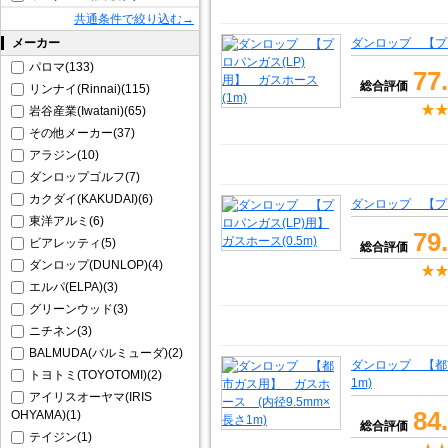
共通条件で絞り込む→
メーカー
ダンロップ 【プロ
パロマ(133)
77
総合評価
リンナイ(Rinnai)(115)
岩谷産業(Iwatani)(65)
その他メーカー(37)
アラジン(10)
ダンロップゴルフ(7)
カクダイ(KAKUDAI)(6)
ダンロップ 【プロ
東洋アルミ(6)
79
ビアレッティ(5)
総合評価
ダンロップ(DUNLOP)(4)
エルパ(ELPA)(3)
グリーンウッド(3)
ニチネン(3)
BALMUDA(バルミューダ)(2)
ダンロップ 【都
トヨトミ(TOYOTOMI)(2)
1m)
アイリスオーヤマ(IRIS
84
OHYAMA)(1)
総合評価
テイジン(1)