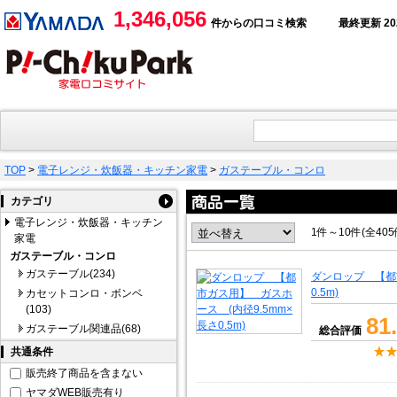
1,346,056
件からの口コミ検索
最終更新 2026
TOP
>
電子レンジ・炊飯器・キッチン家電
>
ガステーブル・コンロ
カテゴリ
電子レンジ・炊飯器・キッチン
1件～10件(全40
家電
ガステーブル・コンロ
ガステーブル(234)
ダンロップ 【都
0.5m)
カセットコンロ・ボンベ
(103)
81
ガステーブル関連品(68)
総合評価
共通条件
販売終了商品を含まない
ヤマダWEB販売有り