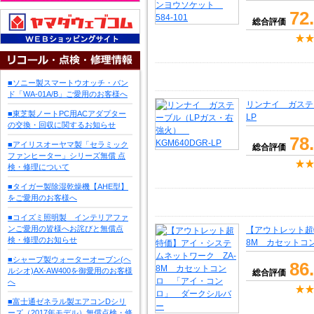
72
総合評価
■ソニー製スマートウオッチ・バン
ド「WA-01A/B」ご愛用のお客様へ
リンナイ ガステー
■東芝製ノートPC用ACアダプター
LP
の交換・回収に関するお知らせ
78
■アイリスオーヤマ製「セラミック
総合評価
ファンヒーター」シリーズ無償 点
検・修理について
■タイガー製除湿乾燥機【AHE型】
をご愛用のお客様へ
■コイズミ照明製 インテリアファ
ンご愛用の皆様へお詫びと無償点
【アウトレット超
検・修理のお知らせ
8M カセットコ
■シャープ製ウォーターオーブン(ヘ
86
ルシオ)AX-AW400を御愛用のお客様
総合評価
へ
■富士通ゼネラル製エアコンDシリ
ーズ（2017年モデル）無償点検・修