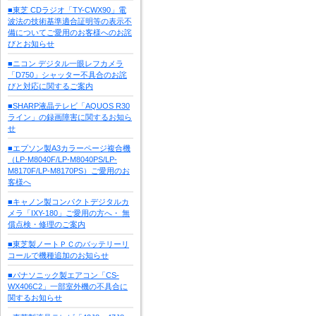
■東芝 CDラジオ「TY-CWX90」電
波法の技術基準適合証明等の表示不
備についてご愛用のお客様へのお詫
びとお知らせ
■ニコン デジタル一眼レフカメラ
「D750」シャッター不具合のお詫
びと対応に関するご案内
■SHARP液晶テレビ「AQUOS R30
ライン」の録画障害に関するお知ら
せ
■エプソン製A3カラーページ複合機
（LP-M8040F/LP-M8040PS/LP-
M8170F/LP-M8170PS）ご愛用のお
客様へ
■キャノン製コンパクトデジタルカ
メラ「IXY-180」ご愛用の方へ・ 無
償点検・修理のご案内
■東芝製ノートＰＣのバッテリーリ
コールで機種追加のお知らせ
■パナソニック製エアコン「CS-
WX406C2」一部室外機の不具合に
関するお知らせ