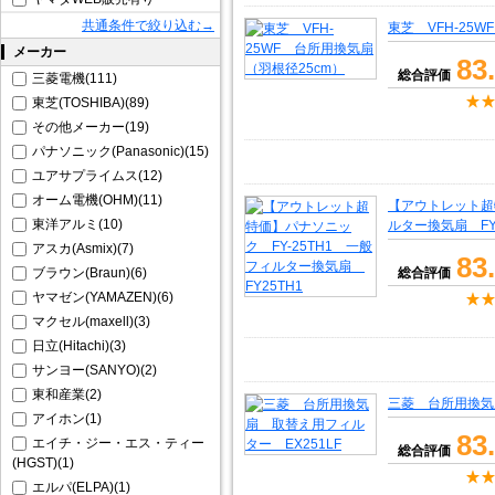
共通条件で絞り込む→
東芝 VFH-25
メーカー
83
総合評価
三菱電機(111)
東芝(TOSHIBA)(89)
その他メーカー(19)
パナソニック(Panasonic)(15)
ユアサプライムス(12)
オーム電機(OHM)(11)
【アウトレット超特
東洋アルミ(10)
ルター換気扇 FY
アスカ(Asmix)(7)
83
ブラウン(Braun)(6)
総合評価
ヤマゼン(YAMAZEN)(6)
マクセル(maxell)(3)
日立(Hitachi)(3)
サンヨー(SANYO)(2)
東和産業(2)
三菱 台所用換気扇
アイホン(1)
83
エイチ・ジー・エス・ティー
総合評価
(HGST)(1)
エルパ(ELPA)(1)