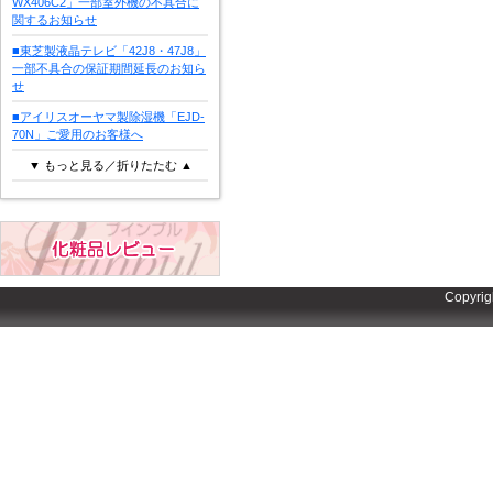
WX406C2」一部室外機の不具合に
関するお知らせ
■東芝製液晶テレビ「42J8・47J8」
一部不具合の保証期間延長のお知ら
せ
■アイリスオーヤマ製除湿機「EJD-
70N」ご愛用のお客様へ
▼ もっと見る／折りたたむ ▲
Copyrig