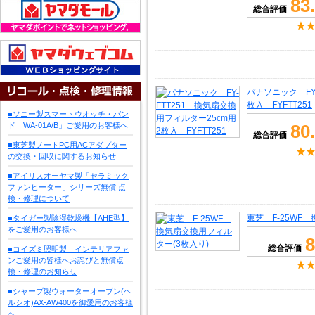
83
総合評価
パナソニック FY
枚入 FYFTT251
■ソニー製スマートウオッチ・バン
ド「WA-01A/B」ご愛用のお客様へ
80
総合評価
■東芝製ノートPC用ACアダプター
の交換・回収に関するお知らせ
■アイリスオーヤマ製「セラミック
ファンヒーター」シリーズ無償 点
検・修理について
東芝 F-25WF
■タイガー製除湿乾燥機【AHE型】
をご愛用のお客様へ
8
総合評価
■コイズミ照明製 インテリアファ
ンご愛用の皆様へお詫びと無償点
検・修理のお知らせ
■シャープ製ウォーターオーブン(ヘ
ルシオ)AX-AW400を御愛用のお客様
へ