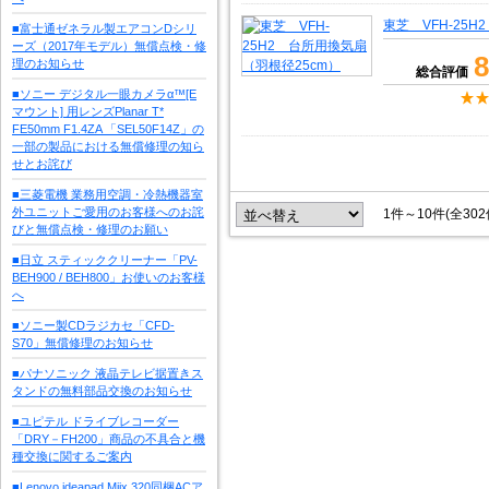
東芝 VFH-25
■富士通ゼネラル製エアコンDシリ
ーズ（2017年モデル）無償点検・修
8
理のお知らせ
総合評価
■ソニー デジタル一眼カメラα™[E
マウント] 用レンズPlanar T*
FE50mm F1.4ZA 「SEL50F14Z」の
一部の製品における無償修理の知ら
せとお詫び
■三菱電機 業務用空調・冷熱機器室
外ユニットご愛用のお客様へのお詫
1件～10件(全30
びと無償点検・修理のお願い
■日立 スティッククリーナー「PV-
BEH900 / BEH800」お使いのお客様
へ
■ソニー製CDラジカセ「CFD-
S70」無償修理のお知らせ
■パナソニック 液晶テレビ据置きス
タンドの無料部品交換のお知らせ
■ユピテル ドライブレコーダー
「DRY－FH200」商品の不具合と機
種交換に関するご案内
■Lenovo ideapad Miix 320同梱ACア