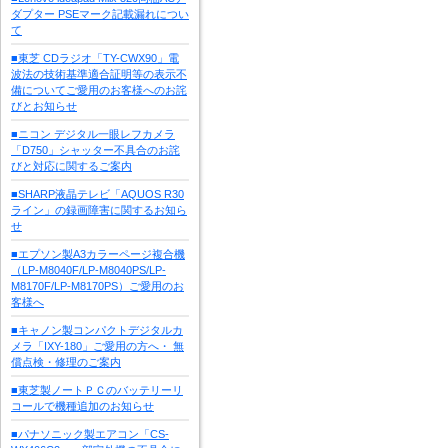
ダプター PSEマーク記載漏れについ
て
■東芝 CDラジオ「TY-CWX90」電
波法の技術基準適合証明等の表示不
備についてご愛用のお客様へのお詫
びとお知らせ
■ニコン デジタル一眼レフカメラ
「D750」シャッター不具合のお詫
びと対応に関するご案内
■SHARP液晶テレビ「AQUOS R30
ライン」の録画障害に関するお知ら
せ
■エプソン製A3カラーページ複合機
（LP-M8040F/LP-M8040PS/LP-
M8170F/LP-M8170PS）ご愛用のお
客様へ
■キャノン製コンパクトデジタルカ
メラ「IXY-180」ご愛用の方へ・ 無
償点検・修理のご案内
■東芝製ノートＰＣのバッテリーリ
コールで機種追加のお知らせ
■パナソニック製エアコン「CS-