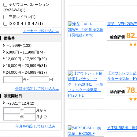
ヤザワコーポレーション
(YAZAWA)(1)
三菱レイヨン(1)
ＤＯＳＨＩＳＨＡ(1)
東芝 VFH-20
メーカーで絞り込む→
82
総合評価
価格帯
～5,999円(132)
6,000円～11,999円(74)
12,000円～17,999円(29)
18,000円～23,999円(31)
24,000円～24,999円(17)
【アウトレット超特
ルター換気扇 FY
円～
円
78
金額を指定して絞り込み→
総合評価
販売開始日
〜2021年12月(2)
年
月から
年
月まで
年月を指定して絞り込み→
MITSUBISHI 