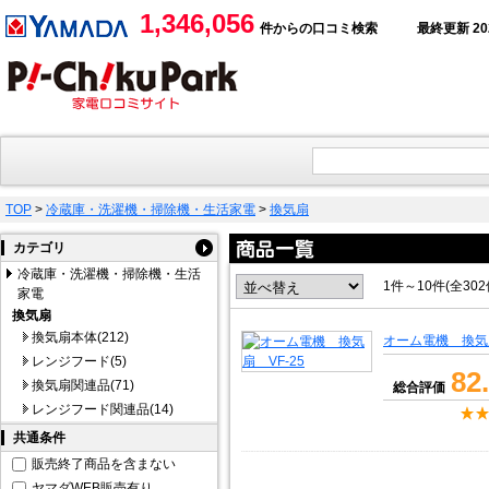
1,346,056
件からの口コミ検索
最終更新 2026
TOP
>
冷蔵庫・洗濯機・掃除機・生活家電
>
換気扇
カテゴリ
冷蔵庫・洗濯機・掃除機・生活
1件～10件(全30
家電
換気扇
換気扇本体(212)
オーム電機 換気扇
レンジフード(5)
82
換気扇関連品(71)
総合評価
レンジフード関連品(14)
共通条件
販売終了商品を含まない
ヤマダWEB販売有り