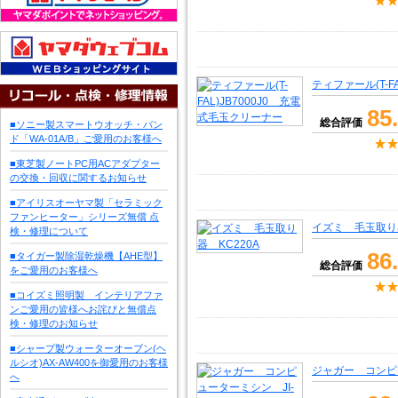
ティファール(T-F
85
総合評価
■ソニー製スマートウオッチ・バン
ド「WA-01A/B」ご愛用のお客様へ
■東芝製ノートPC用ACアダプター
の交換・回収に関するお知らせ
■アイリスオーヤマ製「セラミック
ファンヒーター」シリーズ無償 点
イズミ 毛玉取り器
検・修理について
86
■タイガー製除湿乾燥機【AHE型】
総合評価
をご愛用のお客様へ
■コイズミ照明製 インテリアファ
ンご愛用の皆様へお詫びと無償点
検・修理のお知らせ
■シャープ製ウォーターオーブン(ヘ
ルシオ)AX-AW400を御愛用のお客様
ジャガー コンピュ
へ