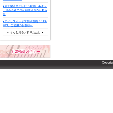
■東芝製液晶テレビ「42J8・47J8」
一部不具合の保証期間延長のお知ら
せ
■アイリスオーヤマ製除湿機「EJD-
70N」ご愛用のお客様へ
▼ もっと見る／折りたたむ ▲
Copyrig