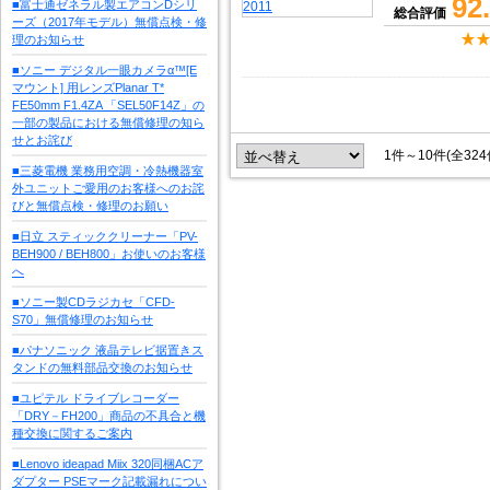
92
■富士通ゼネラル製エアコンDシリ
総合評価
ーズ（2017年モデル）無償点検・修
理のお知らせ
■ソニー デジタル一眼カメラα™[E
マウント] 用レンズPlanar T*
FE50mm F1.4ZA 「SEL50F14Z」の
一部の製品における無償修理の知ら
せとお詫び
1件～10件(全32
■三菱電機 業務用空調・冷熱機器室
外ユニットご愛用のお客様へのお詫
びと無償点検・修理のお願い
■日立 スティッククリーナー「PV-
BEH900 / BEH800」お使いのお客様
へ
■ソニー製CDラジカセ「CFD-
S70」無償修理のお知らせ
■パナソニック 液晶テレビ据置きス
タンドの無料部品交換のお知らせ
■ユピテル ドライブレコーダー
「DRY－FH200」商品の不具合と機
種交換に関するご案内
■Lenovo ideapad Miix 320同梱ACア
ダプター PSEマーク記載漏れについ