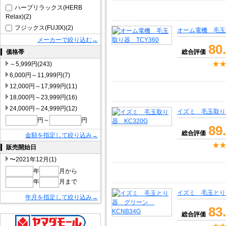
ハーブリラックス(HERB
Relax)(2)
フジックス(FUJIX)(2)
オーム電機 毛玉取
メーカーで絞り込む→
80
価格帯
総合評価
～5,999円(243)
6,000円～11,999円(7)
12,000円～17,999円(11)
18,000円～23,999円(16)
24,000円～24,999円(12)
イズミ 毛玉取り器
円～
円
89
総合評価
金額を指定して絞り込み→
販売開始日
〜2021年12月(1)
年
月から
年
月まで
イズミ 毛玉とり器
年月を指定して絞り込み→
83
総合評価