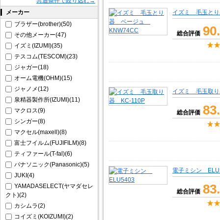
共通条件で絞り込む→
メーカー
イズミ 毛玉とり
ブラザー(brother)(50)
90
総合評価
その他メーカー(47)
イズミ(IZUMI)(35)
テスコム(TESCOM)(23)
ジャガー(18)
オーム電機(OHM)(15)
ジャノメ(12)
イズミ 毛玉取り器
泉精器製作所(IZUMI)(11)
83
マクロス(9)
総合評価
シンガー(8)
マクセル(maxell)(8)
富士フイルム(FUJIFILM)(8)
ティファール(T-fal)(6)
パナソニック(Panasonic)(5)
電子ミシン ELU5
JUKI(4)
83
YAMADASELECT(ヤマダセレ
総合評価
クト)(2)
カシムラ(2)
コイズミ(KOIZUMI)(2)