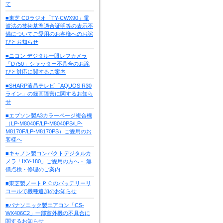
て
■東芝 CDラジオ「TY-CWX90」電
波法の技術基準適合証明等の表示不
備についてご愛用のお客様へのお詫
びとお知らせ
■ニコン デジタル一眼レフカメラ
「D750」シャッター不具合のお詫
びと対応に関するご案内
■SHARP液晶テレビ「AQUOS R30
ライン」の録画障害に関するお知ら
せ
■エプソン製A3カラーページ複合機
（LP-M8040F/LP-M8040PS/LP-
M8170F/LP-M8170PS）ご愛用のお
客様へ
■キャノン製コンパクトデジタルカ
メラ「IXY-180」ご愛用の方へ・ 無
償点検・修理のご案内
■東芝製ノートＰＣのバッテリーリ
コールで機種追加のお知らせ
■パナソニック製エアコン「CS-
WX406C2」一部室外機の不具合に
関するお知らせ