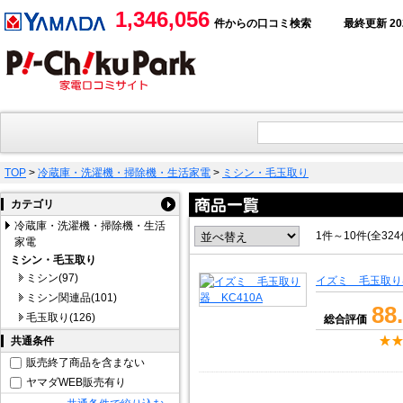
1,346,056
件からの口コミ検索
最終更新 2026
TOP
>
冷蔵庫・洗濯機・掃除機・生活家電
>
ミシン・毛玉取り
カテゴリ
冷蔵庫・洗濯機・掃除機・生活
1件～10件(全32
家電
ミシン・毛玉取り
ミシン(97)
イズミ 毛玉取り器
ミシン関連品(101)
88
毛玉取り(126)
総合評価
共通条件
販売終了商品を含まない
ヤマダWEB販売有り