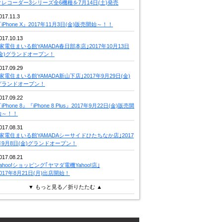
クレコーダー3シリーズ全6機種を7月14日(土)発売
017.11.3
iPhone X』2017年11月3日(金)販売開始～！！
017.10.13
｢家電住まいる館YAMADA春日部本店｣2017年10月13日
(金)グランドオープン！
017.09.29
｢家電住まいる館YAMADA新山下店｣2017年9月29日(金)
グランドオープン！
017.09.22
iPhone 8』『iPhone 8 Plus』2017年9月22日(金)販売開
始～！！
017.08.31
｢家電住まいる館YAMADAシーサイドひたちなか店｣2017
年9月8日(金)グランドオープン！
017.08.21
Yahoo!ショッピング｢ヤマダ電機Yahoo!店｣
2017年8月21日(月)出店開始！
▼ もっと見る／折りたたむ ▲