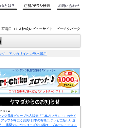
ンキの家電口コミ＆比較レビューサイト、ピーチクパーク
リッジ アルカリイオン整水器用
018.7.4
ヤマダ電機グループ独占販売『FUNAIブランド』のライ
ンアップを幅広く充実｢日本の有機ELテレビに新しい選
択｣、薄型テレビ6シリーズ全14機種、ブルーレイディス