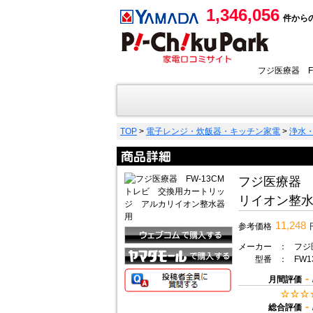
1,346,056
件から
フジ医療器 F
TOP
>
電子レンジ・炊飯器・キッチン家電
>
浄水
フジ医療器 
リイオン整
11,248
参考価格
メーカー
：
フジ医
型番
：
FW1
-
月間評価
-
総合評価