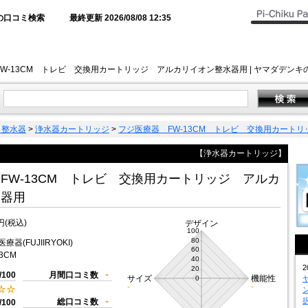
の口コミ検索
最終更新 2026/08/08 12:35
W-13CM トレビ 交換用カートリッジ アルカリイオン整水器用 | ヤマダデ
・整水器
>
浄水器カートリッジ
>
フジ医療器 FW-13CM トレビ 交換用カート
【浄水器カートリッジ】
FW-13CM トレビ 交換用カートリッジ アルカ
水器用
円(税込)
デザイン
-
100
80
療器(FUJIIRYOKI)
60
3CM
40
2
20
-
/100
月間口コミ数
サイズ
機能性
0
-
-
-
総口コミ数
/100