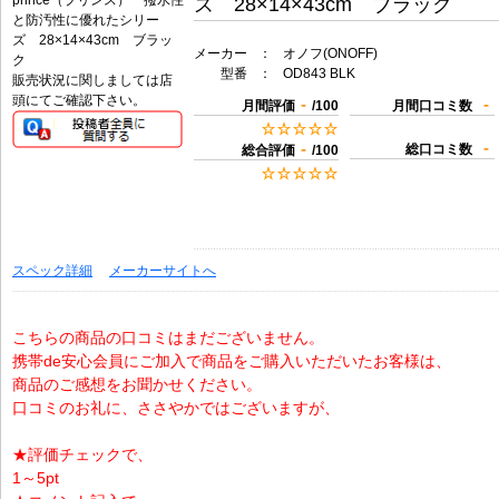
ズ 28×14×43cm ブラック
メーカー
：
オノフ(ONOFF)
型番
：
OD843 BLK
販売状況に関しましては店
頭にてご確認下さい。
-
-
月間評価
/100
月間口コミ数
-
-
総口コミ数
総合評価
/100
スペック詳細
メーカーサイトへ
こちらの商品の口コミはまだございません。
携帯de安心会員にご加入で商品をご購入いただいたお客様は、
商品のご感想をお聞かせください。
口コミのお礼に、ささやかではございますが、
★評価チェックで、
1～5pt