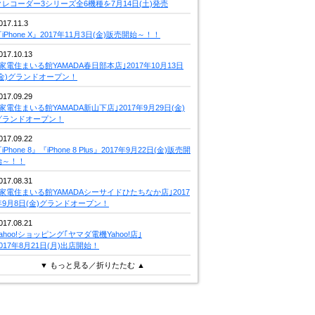
クレコーダー3シリーズ全6機種を7月14日(土)発売
017.11.3
iPhone X』2017年11月3日(金)販売開始～！！
017.10.13
｢家電住まいる館YAMADA春日部本店｣2017年10月13日
(金)グランドオープン！
017.09.29
｢家電住まいる館YAMADA新山下店｣2017年9月29日(金)
グランドオープン！
017.09.22
iPhone 8』『iPhone 8 Plus』2017年9月22日(金)販売開
始～！！
017.08.31
｢家電住まいる館YAMADAシーサイドひたちなか店｣2017
年9月8日(金)グランドオープン！
017.08.21
Yahoo!ショッピング｢ヤマダ電機Yahoo!店｣
2017年8月21日(月)出店開始！
▼ もっと見る／折りたたむ ▲