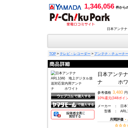
1,346,056
件から
日本アンテナ
TOP
>
テレビ・レコーダー
>
アンテナ・チューナ
日本アンテナ
ナ ホワ
3,480
参考価格
円
10%還元(348ポイ
メーカー
：
日本
型番
：
ARL
-
月間評価