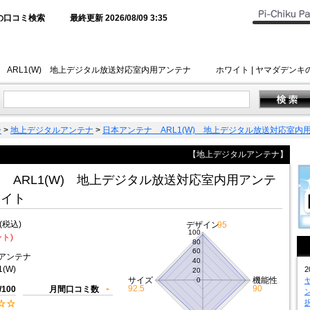
の口コミ検索
最終更新 2026/08/09 3:35
 ARL1(W) 地上デジタル放送対応室内用アンテナ ホワイト | ヤマダデン
ー
>
地上デジタルアンテナ
>
日本アンテナ ARL1(W) 地上デジタル放送対応
【地上デジタルアンテナ】
 ARL1(W) 地上デジタル放送対応室内用アンテ
イト
(税込)
デザイン
95
100
ント)
80
60
アンテナ
40
1(W)
2
20
サイズ
機能性
0
-
92.5
90
/100
月間口コミ数