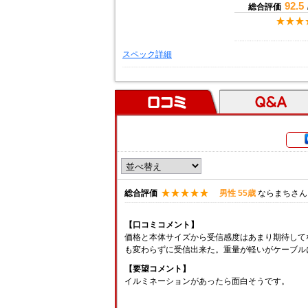
92.5
総合評価
スペック詳細
口コミ
Ｑ＆Ａ
総合評価
男性 55歳
ならまちさん
【口コミコメント】
価格と本体サイズから受信感度はあまり期待して
も変わらずに受信出来た。重量が軽いがケーブル
【要望コメント】
イルミネーションがあったら面白そうです。