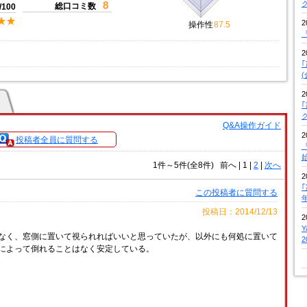
8
総口コミ数
/100
2
操作性
87.5
『
2
2
Q&A操作ガイド
2
投稿者全員に質問する
『
1件～5件(全8件)
前へ
|
1 |
2
|
次へ
2
この投稿者に質問する
投稿日：2014/12/13
2
なく、窓側に置いて視られればいいと思っていたが、以外にも何処に置いて
によって倒れることはなく安定している。