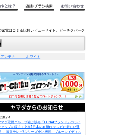
キの家電口コミ＆比較レビューサイト、ピーチクパーク
室内用アンテナ ホワイト
018.7.4
ヤマダ電機グループ独占販売『FUNAIブランド』のライ
ンアップを幅広く充実｢日本の有機ELテレビに新しい選
択｣、薄型テレビ6シリーズ全14機種、ブルーレイディス