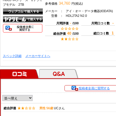
34,760
参考価格
円(税込)
メーカー
：
アイ・オー・データ機器(IODATA)
型番
：
HDL2TA2 N2.0
-
-
月間評価
/100
月間口コミ数
1
40
総口コミ数
総合評価
/100
スペック詳細
メーカーサイトへ
口コミ
Ｑ＆Ａ
投稿者全員に質問する
総合評価
男性 56歳
UCさん