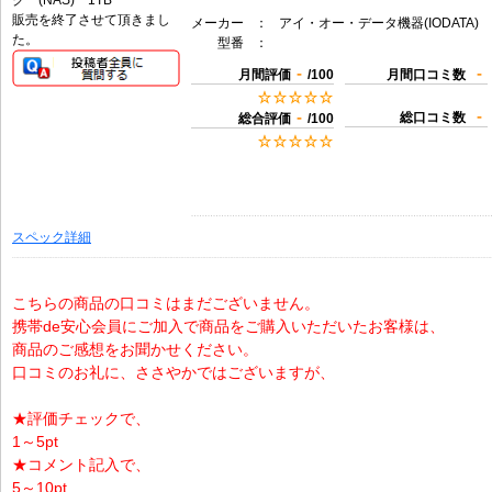
販売を終了させて頂きまし
メーカー
：
アイ・オー・データ機器(IODATA)
た。
型番
：
-
-
月間評価
/100
月間口コミ数
-
-
総口コミ数
総合評価
/100
スペック詳細
こちらの商品の口コミはまだございません。
携帯de安心会員にご加入で商品をご購入いただいたお客様は、
商品のご感想をお聞かせください。
口コミのお礼に、ささやかではございますが、
★評価チェックで、
1～5pt
★コメント記入で、
5～10pt