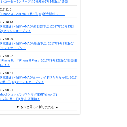
クレコーダー3シリーズ全6機種を7月14日(土)発売
017.11.3
iPhone X』2017年11月3日(金)販売開始～！！
017.10.13
｢家電住まいる館YAMADA春日部本店｣2017年10月13日
(金)グランドオープン！
017.09.29
｢家電住まいる館YAMADA新山下店｣2017年9月29日(金)
グランドオープン！
017.09.22
iPhone 8』『iPhone 8 Plus』2017年9月22日(金)販売開
始～！！
017.08.31
｢家電住まいる館YAMADAシーサイドひたちなか店｣2017
年9月8日(金)グランドオープン！
017.08.21
Yahoo!ショッピング｢ヤマダ電機Yahoo!店｣
2017年8月21日(月)出店開始！
▼ もっと見る／折りたたむ ▲