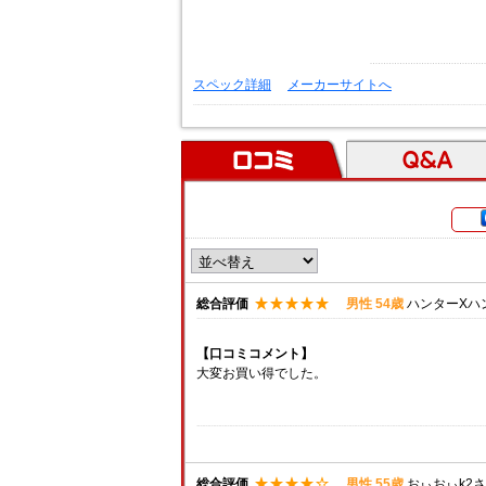
スペック詳細
メーカーサイトへ
口コミ
Ｑ＆Ａ
総合評価
男性 54歳
ハンターXハ
【口コミコメント】
大変お買い得でした。
総合評価
男性 55歳
おぃおぃk2