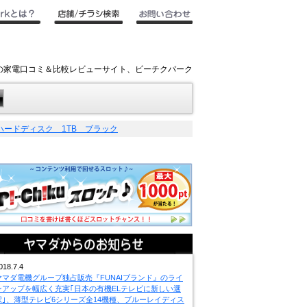
デンキの家電口コミ＆比較レビューサイト、ピーチクパーク
付けハードディスク 1TB ブラック
018.7.4
ヤマダ電機グループ独占販売『FUNAIブランド』のライ
ンアップを幅広く充実｢日本の有機ELテレビに新しい選
択｣、薄型テレビ6シリーズ全14機種、ブルーレイディス