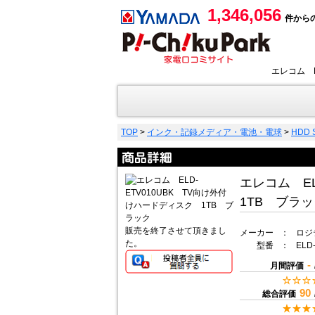
1,346,056
件から
エレコム 
TOP
>
インク・記録メディア・電池・電球
>
HDD
エレコム E
1TB ブラ
販売を終了させて頂きまし
メーカー
：
ロジテ
た。
型番
：
ELD
-
月間評価
90
総合評価