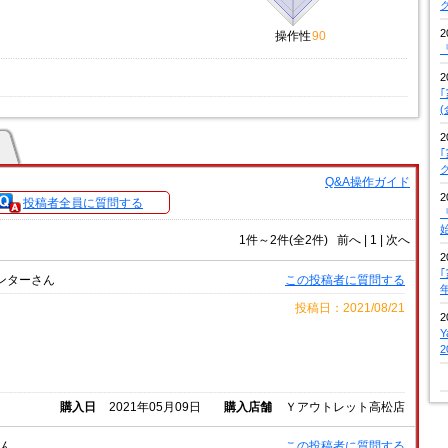
2
操作性
90
『
2
2
Q&A操作ガイド
2
投稿者全員に質問する
『
1件～2件(全2件)
前へ
|
1 |
次へ
2
ンターさん
この投稿者に質問する
投稿日：2021/08/21
2
購入日
2021年05月09日
購入店舗
Ｙアウトレット高松店
さん
この投稿者に質問する