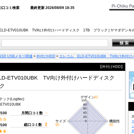
の口コミ検索
最終更新 2026/08/09 18:35
ELD-ETV010UBK TV向け外付けハードディスク 1TB ブラック | ヤマダ
 SSD USBメモリ関連
>
外付けHDD
>
エレコム ELD-ETV010UBK TV向け外
【外付けHDD】
LD-ETV010UBK TV向け外付けハードディスク
ック
デザイン
90
ック(Logitec)
100
-ETV010UBK
80
60
-
/100
月間口コミ数
40
2
20
サイズ
機能性
0
2
総口コミ数
90
90
/100