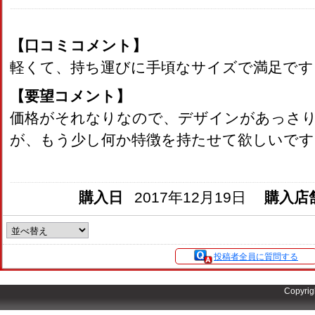
【口コミコメント】
軽くて、持ち運びに手頃なサイズで満足です
【要望コメント】
価格がそれなりなので、デザインがあっさ
が、もう少し何か特徴を持たせて欲しいです
購入日
2017年12月19日
購入店
投稿者全員に質問する
Copyrig