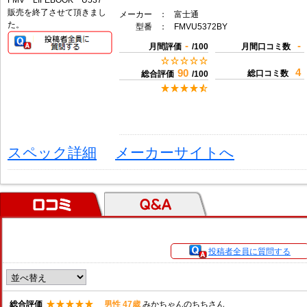
販売を終了させて頂きまし
メーカー
：
富士通
た。
型番
：
FMVU5372BY
-
-
月間評価
/100
月間口コミ数
4
90
総口コミ数
総合評価
/100
スペック詳細
メーカーサイトへ
口コミ
Ｑ＆Ａ
投稿者全員に質問する
総合評価
男性 47歳
みかちゃんのちちさん