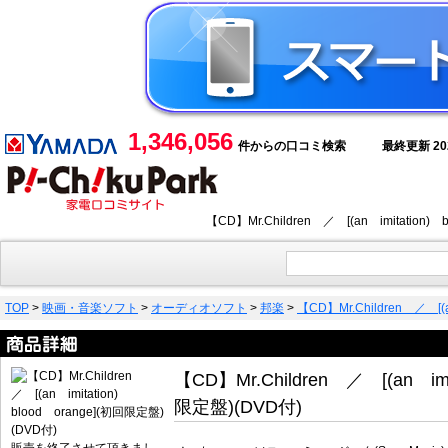
1,346,056
件からの口コミ検索
最終更新 2026
【CD】Mr.Children ／ [(an imit
TOP
>
映画・音楽ソフト
>
オーディオソフト
>
邦楽
>
【CD】Mr.Children ／ [(
【CD】Mr.Children ／ [(an imi
限定盤)(DVD付)