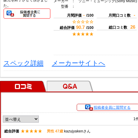
販売を終了させて頂きまし
メーカー
：
ソニー・ミュージック(Sony Music)
た。
型番
：
-
-
月間評価
/100
月間口コミ数
26
90.7
総口コミ数
総合評価
/100
スペック詳細
メーカーサイトへ
口コミ
Ｑ＆Ａ
投稿者全員に質問する
1
総合評価
男性 47歳
kazujyakenさん