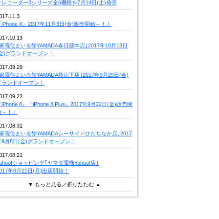
クレコーダー3シリーズ全6機種を7月14日(土)発売
017.11.3
iPhone X』2017年11月3日(金)販売開始～！！
017.10.13
｢家電住まいる館YAMADA春日部本店｣2017年10月13日
(金)グランドオープン！
017.09.29
｢家電住まいる館YAMADA新山下店｣2017年9月29日(金)
グランドオープン！
017.09.22
iPhone 8』『iPhone 8 Plus』2017年9月22日(金)販売開
始～！！
017.08.31
｢家電住まいる館YAMADAシーサイドひたちなか店｣2017
年9月8日(金)グランドオープン！
017.08.21
Yahoo!ショッピング｢ヤマダ電機Yahoo!店｣
2017年8月21日(月)出店開始！
▼ もっと見る／折りたたむ ▲