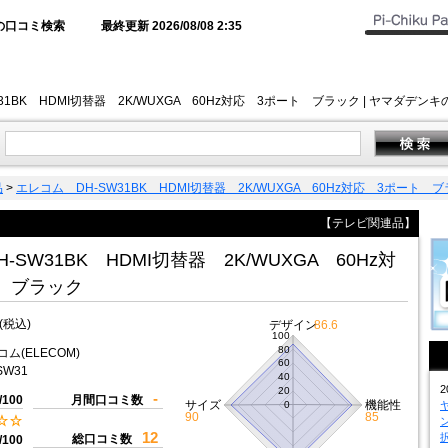
の口コミ検索
最終更新 2026/08/08 2:35
31BK HDMI切替器 2K/WUXGA 60Hz対応 3ポート ブラック | ヤマ
品
>
エレコム DH-SW31BK HDMI切替器 2K/WUXGA 60Hz対応 3ポート 
【テレビ関連品】
-SW31BK HDMI切替器 2K/WUXGA 60Hz対
 ブラック
(税込)
デザイン
86.6
100
80
ム(ELECOM)
60
SW31
40
2
20
-
/100
月間口コミ数
サイズ
機能性
0
90
85
12
総口コミ数
/100