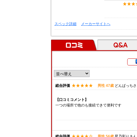
スペック詳細
メーカーサイトへ
口コミ
Ｑ＆Ａ
総合評価
男性 47歳
どんぱっちさ
【口コミコメント】
一つの場所で他のも接続できて便利です
総合評価
男性 56歳
星乃彩りさん