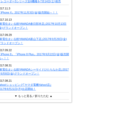
クレコーダー3シリーズ全6機種を7月14日(土)発売
017.11.3
iPhone X』2017年11月3日(金)販売開始～！！
017.10.13
｢家電住まいる館YAMADA春日部本店｣2017年10月13日
(金)グランドオープン！
017.09.29
｢家電住まいる館YAMADA新山下店｣2017年9月29日(金)
グランドオープン！
017.09.22
iPhone 8』『iPhone 8 Plus』2017年9月22日(金)販売開
始～！！
017.08.31
｢家電住まいる館YAMADAシーサイドひたちなか店｣2017
年9月8日(金)グランドオープン！
017.08.21
Yahoo!ショッピング｢ヤマダ電機Yahoo!店｣
2017年8月21日(月)出店開始！
▼ もっと見る／折りたたむ ▲