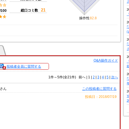
21
2
総口コミ数
/100
『
操作性
82.8
2
2
2
Q&A操作ガイド
『
投稿者全員に質問する
2
1件～5件(全21件)
前へ
|
1 |
2
|
3
|
4
|
5
|
次へ
さん
この投稿者に質問する
2
投稿日：2018/07/19