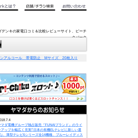
ヤマダデンキの家電口コミ＆比較レビューサイト、ピーチ
クパーク
ノンアルコール 帯電防止 Mサイズ 20枚入り
018.7.4
ヤマダ電機グループ独占販売『FUNAIブランド』のライ
ンアップを幅広く充実｢日本の有機ELテレビに新しい選
択｣、薄型テレビ6シリーズ全14機種、ブルーレイディス