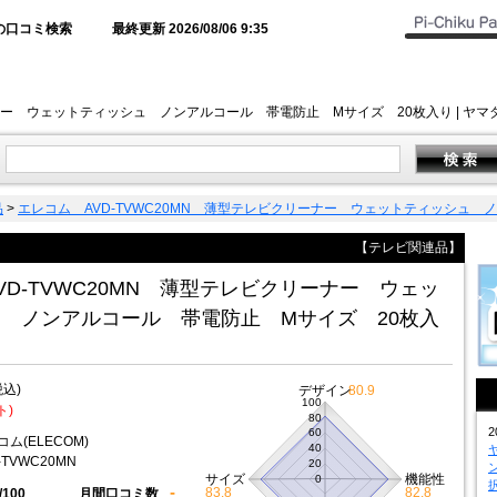
の口コミ検索
最終更新 2026/08/06 9:35
リーナー ウェットティッシュ ノンアルコール 帯電防止 Mサイズ 20枚入り | 
品
>
エレコム AVD-TVWC20MN 薄型テレビクリーナー ウェットティッシュ 
【テレビ関連品】
VD-TVWC20MN 薄型テレビクリーナー ウェッ
 ノンアルコール 帯電防止 Mサイズ 20枚入
税込)
デザイン
80.9
100
ト)
80
2
60
ム(ELECOM)
40
-TVWC20MN
20
サイズ
機能性
0
-
83.8
82.8
/100
月間口コミ数