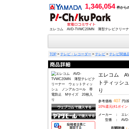
1,346,054
件から
エレコム AVD-TVWC20MN 薄型テレビク
TOP
>
テレビ・レコーダー
>
テレビ
>
テレビ関連
エレコム A
トティッシュ
り
407
参考価格
円(
10%還元(41ポイン
メーカー
：
エレコ
型番
：
AVD
-
月間評価