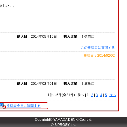
ました。。
購入日
2014年05月15日
購入店舗
Ｔ弘前店
この投稿者に質問する
投稿日：2014/02/02
購入日
2014年02月01日
購入店舗
Ｔ鹿角店
1件～5件(全21件)
前へ
|
1 |
2
|
3
|
4
|
5
|
次へ
投稿者全員に質問する
Copyright© YAMADA DENKI Co., Ltd.
© BIPROGY Inc.