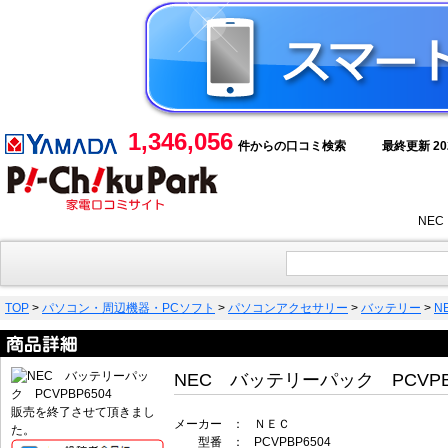
1,346,056
件からの口コミ検索
最終更新 2026
NE
TOP
>
パソコン・周辺機器・PCソフト
>
パソコンアクセサリー
>
バッテリー
>
N
NEC バッテリーパック PCVPBP
販売を終了させて頂きまし
メーカー
：
ＮＥＣ
た。
型番
：
PCVPBP6504