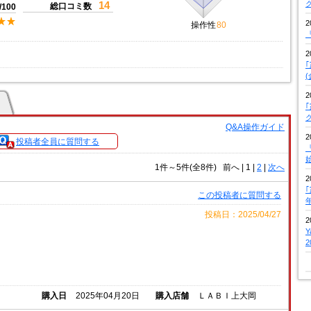
14
総口コミ数
/100
2
操作性
80
『
2
2
Q&A操作ガイド
2
投稿者全員に質問する
『
1件～5件(全8件)
前へ
|
1 |
2
|
次へ
2
この投稿者に質問する
投稿日：2025/04/27
2
購入日
2025年04月20日
購入店舗
ＬＡＢＩ上大岡