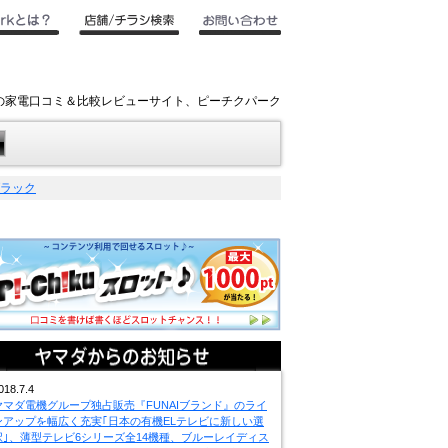
キの家電口コミ＆比較レビューサイト、ピーチクパーク
ブラック
018.7.4
ヤマダ電機グループ独占販売『FUNAIブランド』のライ
ンアップを幅広く充実｢日本の有機ELテレビに新しい選
択｣、薄型テレビ6シリーズ全14機種、ブルーレイディス