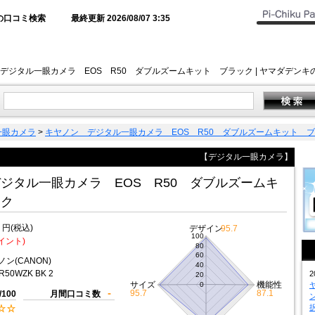
の口コミ検索
最終更新 2026/08/07 3:35
デジタル一眼カメラ EOS R50 ダブルズームキット ブラック | ヤマダデン
一眼カメラ
>
キヤノン デジタル一眼カメラ EOS R50 ダブルズームキット 
【デジタル一眼カメラ】
ジタル一眼カメラ EOS R50 ダブルズームキ
ック
円(税込)
デザイン
95.7
100
ポイント)
80
60
ノン(CANON)
40
R50WZK BK 2
2
20
サイズ
機能性
0
-
95.7
87.1
/100
月間口コミ数