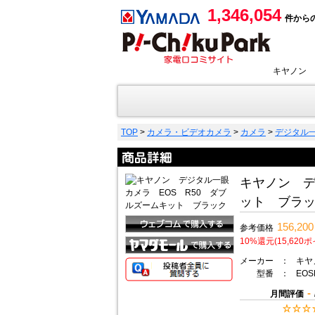
1,346,054
件から
キヤノン 
TOP
>
カメラ・ビデオカメラ
>
カメラ
>
デジタル
キヤノン デ
ット ブラ
156,200
参考価格
10%還元(15,620
メーカー
：
キヤ
型番
：
EOS
-
月間評価