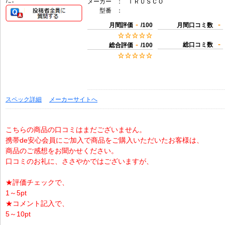
た。
メーカー
：
ＴＲＵＳＣＯ
型番
：
-
-
月間評価
/100
月間口コミ数
-
-
総口コミ数
総合評価
/100
スペック詳細
メーカーサイトへ
こちらの商品の口コミはまだございません。
携帯de安心会員にご加入で商品をご購入いただいたお客様は、
商品のご感想をお聞かせください。
口コミのお礼に、ささやかではございますが、
★評価チェックで、
1～5pt
★コメント記入で、
5～10pt