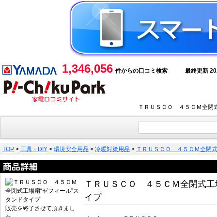
1,346,056
件からの口コミ検索
最終更新 2026
ＴＲＵＳＣＯ ４５ＣＭ全閉式
TOP
>
工具・DIY
>
環境安全用品
>
冷暖対策用品
>
ＴＲＵＳＣＯ ４５ＣＭ全閉式
ＴＲＵＳＣＯ ４５ＣＭ全閉式工
イプ
販売を終了させて頂きまし