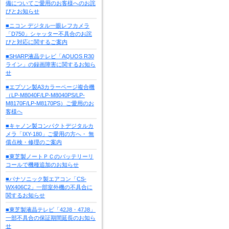
備についてご愛用のお客様へのお詫
びとお知らせ
■ニコン デジタル一眼レフカメラ
「D750」シャッター不具合のお詫
びと対応に関するご案内
■SHARP液晶テレビ「AQUOS R30
ライン」の録画障害に関するお知ら
せ
■エプソン製A3カラーページ複合機
（LP-M8040F/LP-M8040PS/LP-
M8170F/LP-M8170PS）ご愛用のお
客様へ
■キャノン製コンパクトデジタルカ
メラ「IXY-180」ご愛用の方へ・ 無
償点検・修理のご案内
■東芝製ノートＰＣのバッテリーリ
コールで機種追加のお知らせ
■パナソニック製エアコン「CS-
WX406C2」一部室外機の不具合に
関するお知らせ
■東芝製液晶テレビ「42J8・47J8」
一部不具合の保証期間延長のお知ら
せ