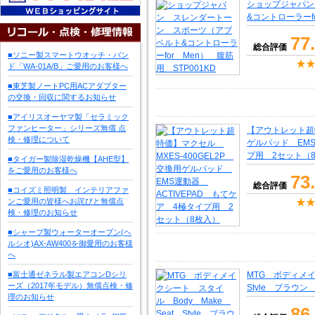
ショップジャパン
&コントローラーfo
77
総合評価
■ソニー製スマートウオッチ・バン
ド「WA-01A/B」ご愛用のお客様へ
■東芝製ノートPC用ACアダプター
の交換・回収に関するお知らせ
■アイリスオーヤマ製「セラミック
ファンヒーター」シリーズ無償 点
【アウトレット超特
検・修理について
ゲルパッド EMS
プ用 2セット（
■タイガー製除湿乾燥機【AHE型】
をご愛用のお客様へ
73
総合評価
■コイズミ照明製 インテリアファ
ンご愛用の皆様へお詫びと無償点
検・修理のお知らせ
■シャープ製ウォーターオーブン(ヘ
ルシオ)AX-AW400を御愛用のお客様
へ
■富士通ゼネラル製エアコンDシリ
MTG ボディメイ
ーズ（2017年モデル）無償点検・修
Style ブラウン B
理のお知らせ
86