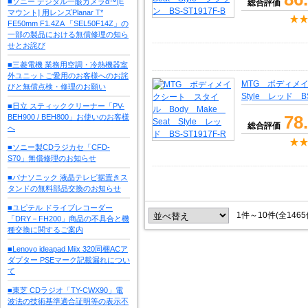
■ソニー デジタル一眼カメラα™[E
総合評価
マウント] 用レンズPlanar T*
FE50mm F1.4ZA 「SEL50F14Z」の
一部の製品における無償修理の知ら
せとお詫び
■三菱電機 業務用空調・冷熱機器室
外ユニットご愛用のお客様へのお詫
MTG ボディメイ
びと無償点検・修理のお願い
Style レッド BS
■日立 スティッククリーナー「PV-
78
BEH900 / BEH800」お使いのお客様
総合評価
へ
■ソニー製CDラジカセ「CFD-
S70」無償修理のお知らせ
■パナソニック 液晶テレビ据置きス
タンドの無料部品交換のお知らせ
■ユピテル ドライブレコーダー
1件～10件(全146
「DRY－FH200」商品の不具合と機
種交換に関するご案内
■Lenovo ideapad Miix 320同梱ACア
ダプター PSEマーク記載漏れについ
て
■東芝 CDラジオ「TY-CWX90」電
波法の技術基準適合証明等の表示不