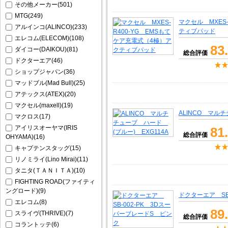
その他メーカー(501)
MTG(249)
マクセル MXES
アルインコ(ALINCO)(233)
ティブパッド
エレコム(ELECOM)(108)
83
ダイコー(DAIKOU)(81)
総合評価
ドクターエア(46)
ショップジャパン(36)
マッドブル(Mad Bull)(25)
アテックス(ATEX)(20)
マクセル(maxell)(19)
ALINCO マルチ
マクロス(17)
アイリスオーヤマ(IRIS
81
総合評価
OHYAMA)(16)
キャプテンスタッグ(15)
リノミライ(Lino Mirai)(11)
タニタ(ＴＡＮＩＴＡ)(10)
FIGHTING ROAD(ファイティ
ングロード)(9)
ドクターエア SB
エレコム(8)
89
スライヴ(THRIVE)(7)
総合評価
コラントッテ(6)