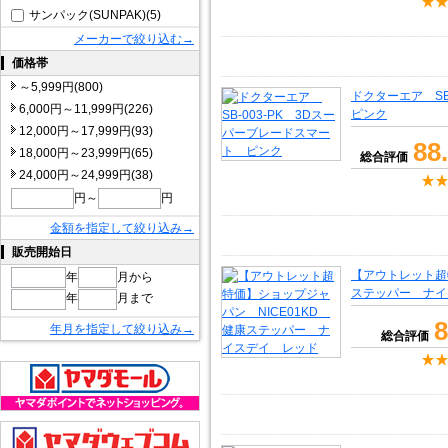
サンパック(SUNPAK)(5)
メーカーで絞り込む→
価格帯
～5,999円(800)
ドクターエア SB
6,000円～11,999円(226)
ピンク
12,000円～17,999円(93)
88
18,000円～23,999円(65)
総合評価
24,000円～24,999円(38)
円～
円
金額を指定して絞り込み→
販売開始日
【アウトレット超
年
月から
ステッパー ナイ
年
月まで
8
年月を指定して絞り込み→
総合評価