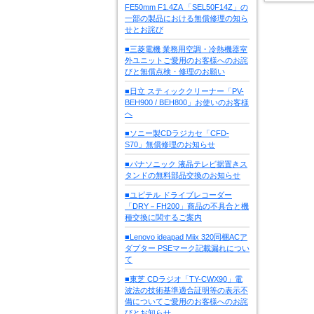
FE50mm F1.4ZA 「SEL50F14Z」の
一部の製品における無償修理の知ら
せとお詫び
■三菱電機 業務用空調・冷熱機器室
外ユニットご愛用のお客様へのお詫
びと無償点検・修理のお願い
■日立 スティッククリーナー「PV-
BEH900 / BEH800」お使いのお客様
へ
■ソニー製CDラジカセ「CFD-
S70」無償修理のお知らせ
■パナソニック 液晶テレビ据置きス
タンドの無料部品交換のお知らせ
■ユピテル ドライブレコーダー
「DRY－FH200」商品の不具合と機
種交換に関するご案内
■Lenovo ideapad Miix 320同梱ACア
ダプター PSEマーク記載漏れについ
て
■東芝 CDラジオ「TY-CWX90」電
波法の技術基準適合証明等の表示不
備についてご愛用のお客様へのお詫
びとお知らせ