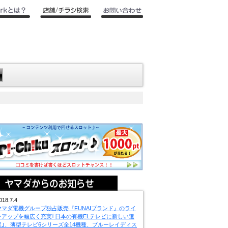
018.7.4
ヤマダ電機グループ独占販売『FUNAIブランド』のライ
ンアップを幅広く充実｢日本の有機ELテレビに新しい選
択｣、薄型テレビ6シリーズ全14機種、ブルーレイディス