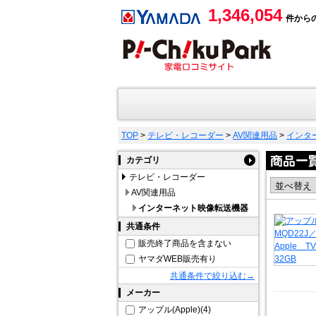
1,346,054
件から
TOP
>
テレビ・レコーダー
>
AV関連用品
>
インタ
カテゴリ
テレビ・レコーダー
AV関連用品
インターネット映像転送機器
共通条件
販売終了商品を含まない
ヤマダWEB販売有り
共通条件で絞り込む→
メーカー
アップル(Apple)(4)