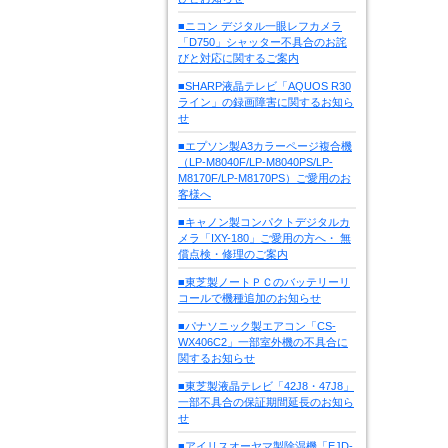
■ニコン デジタル一眼レフカメラ
「D750」シャッター不具合のお詫
びと対応に関するご案内
■SHARP液晶テレビ「AQUOS R30
ライン」の録画障害に関するお知ら
せ
■エプソン製A3カラーページ複合機
（LP-M8040F/LP-M8040PS/LP-
M8170F/LP-M8170PS）ご愛用のお
客様へ
■キャノン製コンパクトデジタルカ
メラ「IXY-180」ご愛用の方へ・ 無
償点検・修理のご案内
■東芝製ノートＰＣのバッテリーリ
コールで機種追加のお知らせ
■パナソニック製エアコン「CS-
WX406C2」一部室外機の不具合に
関するお知らせ
■東芝製液晶テレビ「42J8・47J8」
一部不具合の保証期間延長のお知ら
せ
■アイリスオーヤマ製除湿機「EJD-