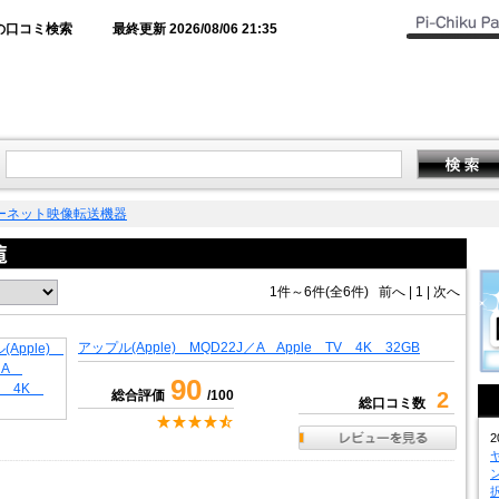
の口コミ検索
最終更新 2026/08/06 21:35
ーネット映像転送機器
1件～6件(全6件)
前へ
|
1 |
次へ
アップル(Apple) MQD22J／A Apple TV 4K 32GB
90
総合評価
/100
2
総口コミ数
2