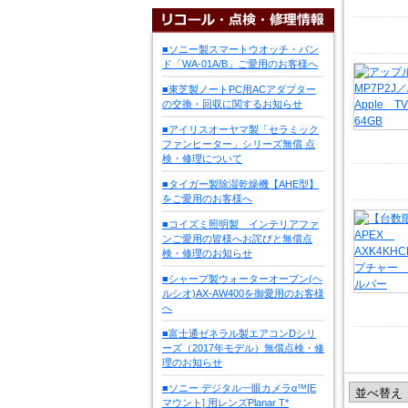
■ソニー製スマートウオッチ・バン
ド「WA-01A/B」ご愛用のお客様へ
■東芝製ノートPC用ACアダプター
の交換・回収に関するお知らせ
■アイリスオーヤマ製「セラミック
ファンヒーター」シリーズ無償 点
検・修理について
■タイガー製除湿乾燥機【AHE型】
をご愛用のお客様へ
■コイズミ照明製 インテリアファ
ンご愛用の皆様へお詫びと無償点
検・修理のお知らせ
■シャープ製ウォーターオーブン(ヘ
ルシオ)AX-AW400を御愛用のお客様
へ
■富士通ゼネラル製エアコンDシリ
ーズ（2017年モデル）無償点検・修
理のお知らせ
■ソニー デジタル一眼カメラα™[E
マウント] 用レンズPlanar T*