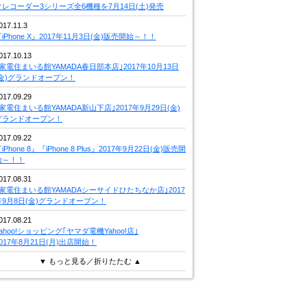
クレコーダー3シリーズ全6機種を7月14日(土)発売
017.11.3
iPhone X』2017年11月3日(金)販売開始～！！
017.10.13
｢家電住まいる館YAMADA春日部本店｣2017年10月13日
(金)グランドオープン！
017.09.29
｢家電住まいる館YAMADA新山下店｣2017年9月29日(金)
グランドオープン！
017.09.22
iPhone 8』『iPhone 8 Plus』2017年9月22日(金)販売開
始～！！
017.08.31
｢家電住まいる館YAMADAシーサイドひたちなか店｣2017
年9月8日(金)グランドオープン！
017.08.21
Yahoo!ショッピング｢ヤマダ電機Yahoo!店｣
2017年8月21日(月)出店開始！
▼ もっと見る／折りたたむ ▲