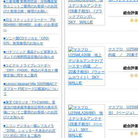
■三菱電機 業務用空調・冷熱機器室
外ユニットご愛用のお客様へのお詫
びと無償点検・修理のお願い
総合評価
■日立 スティッククリーナー「PV-
BEH900 / BEH800」お使いのお客様
へ
■ソニー製CDラジカセ「CFD-
S70」無償修理のお知らせ
マスプロ U2SW
■パナソニック 液晶テレビ据置きス
内蔵 ／ 20素子
タンドの無料部品交換のお知らせ
■ユピテル ドライブレコーダー
総合評価
「DRY－FH200」商品の不具合と機
種交換に関するご案内
■Lenovo ideapad Miix 320同梱ACア
ダプター PSEマーク記載漏れについ
て
■東芝 CDラジオ「TY-CWX90」電
マスプロ U2SW
波法の技術基準適合証明等の表示不
備についてご愛用のお客様へのお詫
当) (ベージュ) S
びとお知らせ
■ニコン デジタル一眼レフカメラ
総合評価
「D750」シャッター不具合のお詫
びと対応に関するご案内