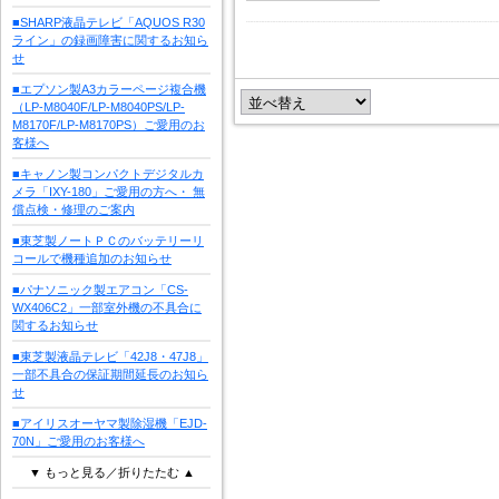
■SHARP液晶テレビ「AQUOS R30
ライン」の録画障害に関するお知ら
せ
■エプソン製A3カラーページ複合機
（LP-M8040F/LP-M8040PS/LP-
M8170F/LP-M8170PS）ご愛用のお
客様へ
■キャノン製コンパクトデジタルカ
メラ「IXY-180」ご愛用の方へ・ 無
償点検・修理のご案内
■東芝製ノートＰＣのバッテリーリ
コールで機種追加のお知らせ
■パナソニック製エアコン「CS-
WX406C2」一部室外機の不具合に
関するお知らせ
■東芝製液晶テレビ「42J8・47J8」
一部不具合の保証期間延長のお知ら
せ
■アイリスオーヤマ製除湿機「EJD-
70N」ご愛用のお客様へ
▼ もっと見る／折りたたむ ▲