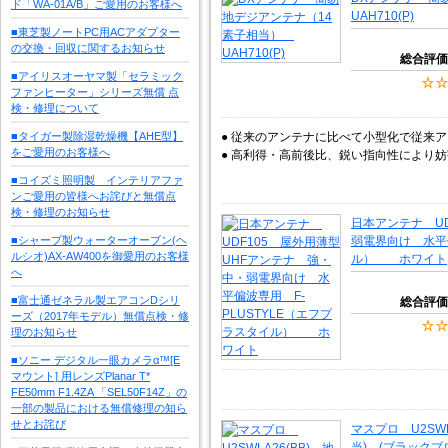
ド「WA-01A/B」ご愛用のお客様へ
UAH710(P)
■東芝製ノートPC用ACアダプター
の交換・回収に関するお知らせ
総合評価
■アイリスオーヤマ製「セラミック
ファンヒーター」シリーズ無償 点
検・修理について
■タイガー製除湿乾燥機【AHE型】
● 従来のアンテナに比べて小型化で従来
をご愛用のお客様へ
● 高利得・高前後比、鋭い指向性により
■コイズミ照明製 インテリアファ
ンご愛用の皆様へお詫びと無償点
検・修理のお知らせ
日本アンテナ U
■シャープ製ウォーターオーブン(ヘ
弱電界向け 水平偏
ルシオ)AX-AW400を御愛用のお客様
ル） ホワイト
へ
■富士通ゼネラル製エアコンDシリ
総合評価
ーズ（2017年モデル）無償点検・修
理のお知らせ
■ソニー デジタル一眼カメラα™[E
マウント] 用レンズPlanar T*
FE50mm F1.4ZA 「SEL50F14Z」の
一部の製品における無償修理の知ら
せとお詫び
マスプロ U2SW
当) (ブラックブロ