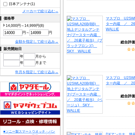
日本アンテナ(1)
メーカーで絞り込む→
価格帯
マスプロ U2SW
ター内蔵 ／ 2
14,000円～14,999円(8)
WALLIE
円～
円
金額を指定して絞り込み→
総合評価
販売開始日
年
月から
年
月まで
年月を指定して絞り込み→
マスプロ U2SW
ター内蔵 ／ 20素
総合評価
■ソニー製スマートウオッチ・バン
DXアンテナ 簡