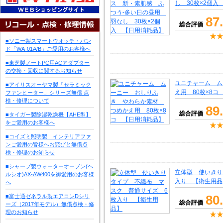
し 30枚×2個
87
総合評価
■ソニー製スマートウオッチ・バン
ド「WA-01A/B」ご愛用のお客様へ
■東芝製ノートPC用ACアダプター
の交換・回収に関するお知らせ
ユニチャーム ム
■アイリスオーヤマ製「セラミック
え用 80枚×8
ファンヒーター」シリーズ無償 点
検・修理について
89
総合評価
■タイガー製除湿乾燥機【AHE型】
をご愛用のお客様へ
■コイズミ照明製 インテリアファ
ンご愛用の皆様へお詫びと無償点
検・修理のお知らせ
■シャープ製ウォーターオーブン(ヘ
立体型 使いきり
ルシオ)AX-AW400を御愛用のお客様
入り 【衛生用品
へ
80
■富士通ゼネラル製エアコンDシリ
総合評価
ーズ（2017年モデル）無償点検・修
理のお知らせ