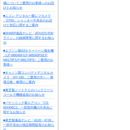
備についてご愛用のお客様へのお詫
びとお知らせ
■ニコン デジタル一眼レフカメラ
「D750」シャッター不具合のお詫
びと対応に関するご案内
■SHARP液晶テレビ「AQUOS R30
ライン」の録画障害に関するお知ら
せ
■エプソン製A3カラーページ複合機
（LP-M8040F/LP-M8040PS/LP-
M8170F/LP-M8170PS）ご愛用のお
客様へ
■キャノン製コンパクトデジタルカ
メラ「IXY-180」ご愛用の方へ・ 無
償点検・修理のご案内
■東芝製ノートＰＣのバッテリーリ
コールで機種追加のお知らせ
■パナソニック製エアコン「CS-
WX406C2」一部室外機の不具合に
関するお知らせ
■東芝製液晶テレビ「42J8・47J8」
一部不具合の保証期間延長のお知ら
せ