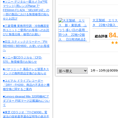
■ソニー デジタル一眼カメラα™[E
マウント] 用レンズPlanar T*
FE50mm F1.4ZA 「SEL50F14Z」の
一部の製品における無償修理の知ら
せとお詫び
大王製紙 エリス
き 22枚×2個
■三菱電機 業務用空調・冷熱機器室
外ユニットご愛用のお客様へのお詫
84
びと無償点検・修理のお願い
総合評価
■日立 スティッククリーナー「PV-
BEH900 / BEH800」お使いのお客様
へ
■ソニー製CDラジカセ「CFD-
S70」無償修理のお知らせ
■パナソニック 液晶テレビ据置きス
1件～10件(全909
タンドの無料部品交換のお知らせ
■ユピテル ドライブレコーダー
「DRY－FH200」商品の不具合と機
種交換に関するご案内
■Lenovo ideapad Miix 320同梱ACア
ダプター PSEマーク記載漏れについ
て
■東芝 CDラジオ「TY-CWX90」電
波法の技術基準適合証明等の表示不