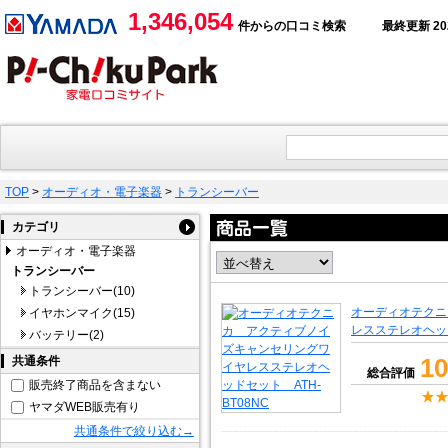
1,346,054
件からの口コミ検索
最終更新 2026
TOP
>
オーディオ・電子楽器
>
トランシーバー
カテゴリ
オーディオ・電子楽器
トランシーバー
トランシーバー(10)
オーディオテクニ
イヤホンマイク(15)
レスステレオヘッド
バッテリー(2)
10
共通条件
総合評価
販売終了商品を含まない
ヤマダWEB販売有り
共通条件で絞り込む→