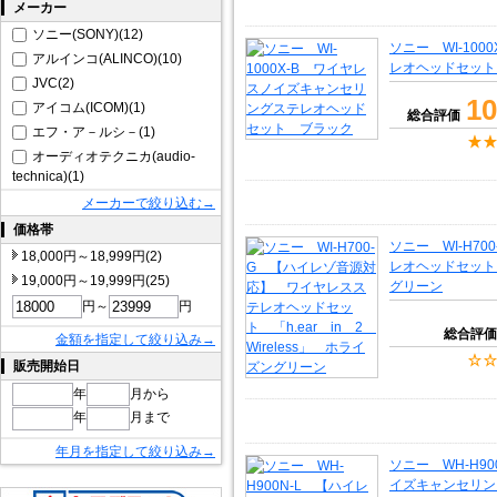
メーカー
ソニー(SONY)(12)
ソニー WI-10
アルインコ(ALINCO)(10)
レオヘッドセット
JVC(2)
10
アイコム(ICOM)(1)
総合評価
エフ・ア－ルシ－(1)
オーディオテクニカ(audio-
technica)(1)
メーカーで絞り込む→
価格帯
ソニー WI-H7
18,000円～18,999円(2)
レオヘッドセット 「
19,000円～19,999円(25)
グリーン
円～
円
総合評価
金額を指定して絞り込み→
販売開始日
年
月から
年
月まで
年月を指定して絞り込み→
ソニー WH-H9
イズキャンセリン