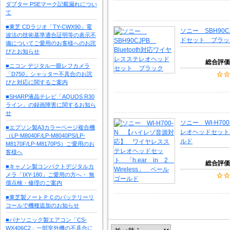
ダプター PSEマーク記載漏れについ
て
■東芝 CDラジオ「TY-CWX90」電
ソニー SBH90C
波法の技術基準適合証明等の表示不
ドセット ブラッ
備についてご愛用のお客様へのお詫
びとお知らせ
総合評価
■ニコン デジタル一眼レフカメラ
「D750」シャッター不具合のお詫
びと対応に関するご案内
■SHARP液晶テレビ「AQUOS R30
ライン」の録画障害に関するお知ら
せ
ソニー WI-H7
■エプソン製A3カラーページ複合機
レオヘッドセット 「
（LP-M8040F/LP-M8040PS/LP-
ルド
M8170F/LP-M8170PS）ご愛用のお
客様へ
総合評価
■キャノン製コンパクトデジタルカ
メラ「IXY-180」ご愛用の方へ・ 無
償点検・修理のご案内
■東芝製ノートＰＣのバッテリーリ
コールで機種追加のお知らせ
■パナソニック製エアコン「CS-
WX406C2」一部室外機の不具合に