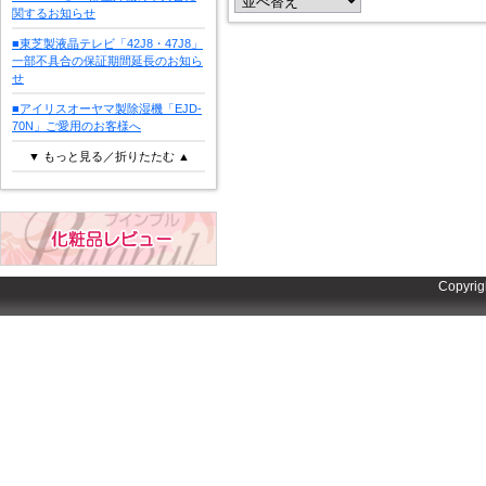
関するお知らせ
■東芝製液晶テレビ「42J8・47J8」
一部不具合の保証期間延長のお知ら
せ
■アイリスオーヤマ製除湿機「EJD-
70N」ご愛用のお客様へ
▼ もっと見る／折りたたむ ▲
Copyrig