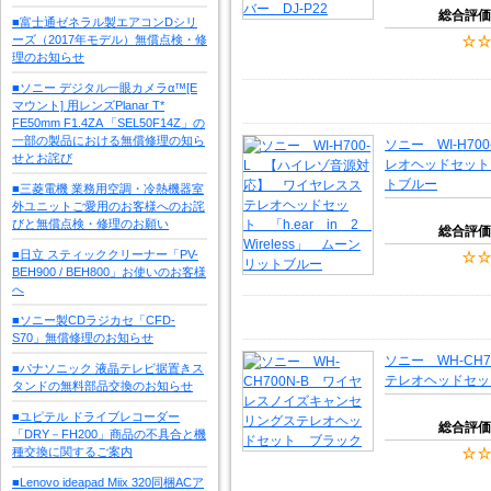
総合評価
■富士通ゼネラル製エアコンDシリ
ーズ（2017年モデル）無償点検・修
理のお知らせ
■ソニー デジタル一眼カメラα™[E
マウント] 用レンズPlanar T*
FE50mm F1.4ZA 「SEL50F14Z」の
一部の製品における無償修理の知ら
ソニー WI-H7
せとお詫び
レオヘッドセット 「
トブルー
■三菱電機 業務用空調・冷熱機器室
外ユニットご愛用のお客様へのお詫
びと無償点検・修理のお願い
総合評価
■日立 スティッククリーナー「PV-
BEH900 / BEH800」お使いのお客様
へ
■ソニー製CDラジカセ「CFD-
S70」無償修理のお知らせ
ソニー WH-CH
■パナソニック 液晶テレビ据置きス
テレオヘッドセッ
タンドの無料部品交換のお知らせ
■ユピテル ドライブレコーダー
総合評価
「DRY－FH200」商品の不具合と機
種交換に関するご案内
■Lenovo ideapad Miix 320同梱ACア