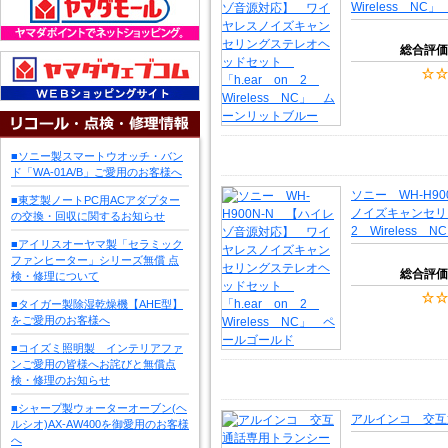
Wireless N
総合評価
■ソニー製スマートウオッチ・バン
ド「WA-01A/B」ご愛用のお客様へ
ソニー WH-H9
■東芝製ノートPC用ACアダプター
ノイズキャンセリ
の交換・回収に関するお知らせ
2 Wireless
■アイリスオーヤマ製「セラミック
ファンヒーター」シリーズ無償 点
総合評価
検・修理について
■タイガー製除湿乾燥機【AHE型】
をご愛用のお客様へ
■コイズミ照明製 インテリアファ
ンご愛用の皆様へお詫びと無償点
検・修理のお知らせ
■シャープ製ウォーターオーブン(ヘ
アルインコ 交互
ルシオ)AX-AW400を御愛用のお客様
へ