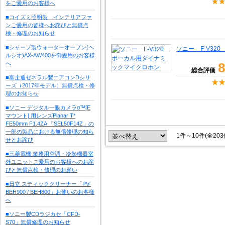
をご愛用のお客様へ
■コイズミ照明製 インテリアファ
ンご愛用の皆様へお詫びと無償点
検・修理のお知らせ
■シャープ製ウォーターオーブン(ヘ
ソニー F-V3
ルシオ)AX-AW400を御愛用のお客様
へ
8
総合評価
■富士通ゼネラル製エアコンDシリ
ーズ（2017年モデル）無償点検・修
理のお知らせ
■ソニー デジタル一眼カメラα™[E
マウント] 用レンズPlanar T*
FE50mm F1.4ZA 「SEL50F14Z」の
一部の製品における無償修理の知ら
1件～10件(全20
せとお詫び
■三菱電機 業務用空調・冷熱機器室
外ユニットご愛用のお客様へのお詫
びと無償点検・修理のお願い
■日立 スティッククリーナー「PV-
BEH900 / BEH800」お使いのお客様
へ
■ソニー製CDラジカセ「CFD-
S70」無償修理のお知らせ