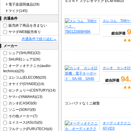
ＳＯＮＹ ステレオマイク ECM-NW10
電子楽器関連品(28)
マイク(145)
共通条件
エレコム TABケー
販売終了商品を含まない
9
ヤマダWEB販売有り
総合評価
共通条件で絞り込む→
メーカー
シュア(SHURE)(32)
SHURE(シュア)(26)
オーディオテクニカ(audio-
カシオ カシオ計算
technica)(25)
94
エレコム(ELECOM)(20)
総合評価
オヤイデ(OYAIDE)(14)
センチュリー(CENTURY)(14)
ヤマハ(YAMAHA)(13)
カシオ(CASIO)(9)
コンパクトなミニ鍵盤
ソニー(SONY)(9)
その他メーカー(7)
エイスース(ASUS)(5)
オーディオテク
AT-VD3
フルテック(FURUTECH)(4)