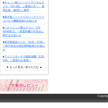
■キャノン製コンパクトデジタルカ
メラ「IXY-180」ご愛用の方へ・ 無
償点検・修理のご案内
■東芝製ノートＰＣのバッテリーリ
コールで機種追加のお知らせ
■パナソニック製エアコン「CS-
WX406C2」一部室外機の不具合に
関するお知らせ
■東芝製液晶テレビ「42J8・47J8」
一部不具合の保証期間延長のお知ら
せ
■アイリスオーヤマ製除湿機「EJD-
70N」ご愛用のお客様へ
▼ もっと見る／折りたたむ ▲
Copyrig