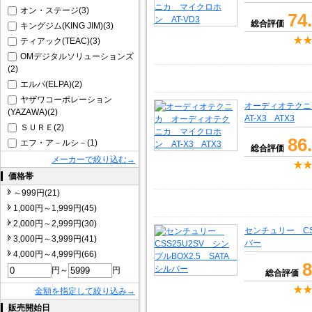
オン・ステージ(3)
74
総合評価
キングジム(KING JIM)(3)
ティアック(TEAC)(3)
OMデジタルソリューションズ
(2)
エルパ(ELPA)(2)
ヤザワコーポレーション
オーディオテク
(YAZAWA)(2)
AT-X3 ATX3
ＳＵＲＥ(2)
86
エフ・ア－ルシ－(1)
総合評価
メーカーで絞り込む→
価格帯
～999円(21)
1,000円～1,999円(45)
2,000円～2,999円(30)
センチュリー CSS
3,000円～3,999円(41)
バー
4,000円～4,999円(66)
8
円～
円
総合評価
金額を指定して絞り込み→
販売開始日