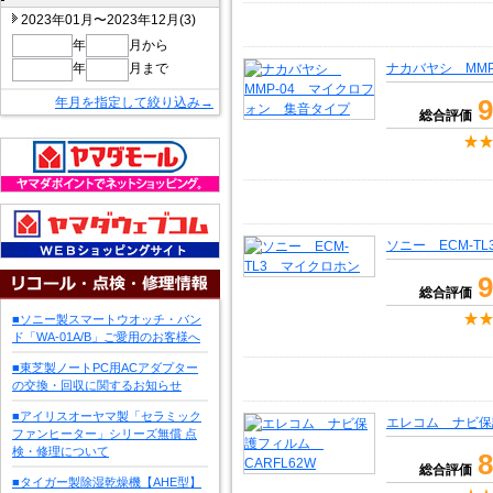
2023年01月〜2023年12月(3)
年
月から
ナカバヤシ MM
年
月まで
9
年月を指定して絞り込み→
総合評価
ソニー ECM-T
9
総合評価
■ソニー製スマートウオッチ・バン
ド「WA-01A/B」ご愛用のお客様へ
■東芝製ノートPC用ACアダプター
の交換・回収に関するお知らせ
■アイリスオーヤマ製「セラミック
エレコム ナビ保護
ファンヒーター」シリーズ無償 点
検・修理について
8
総合評価
■タイガー製除湿乾燥機【AHE型】