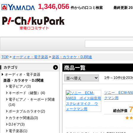
1,346,056
件からの口コミ検索
最終更新 2026
TOP
>
オーディオ・電子楽器
>
楽器・カラオケ・DJ関連
カテゴリ
オーディオ・電子楽器
1件～10件(全20
楽器・カラオケ・DJ関連
電子ピアノ(3)
ソニー ECM-
キーボード（鍵盤）(4)
クマン用
電子ピアノ・キーボード関連
(14)
7
総合評価
ポータブルカラオケ(2)
カラオケ関連品(3)
DJギア(3)
電子楽器(1)