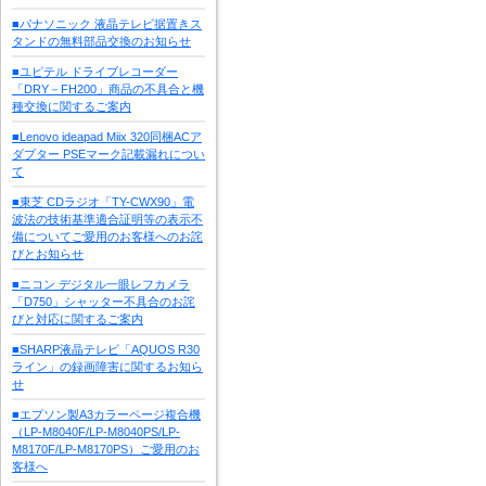
■パナソニック 液晶テレビ据置きス
タンドの無料部品交換のお知らせ
■ユピテル ドライブレコーダー
「DRY－FH200」商品の不具合と機
種交換に関するご案内
■Lenovo ideapad Miix 320同梱ACア
ダプター PSEマーク記載漏れについ
て
■東芝 CDラジオ「TY-CWX90」電
波法の技術基準適合証明等の表示不
備についてご愛用のお客様へのお詫
びとお知らせ
■ニコン デジタル一眼レフカメラ
「D750」シャッター不具合のお詫
びと対応に関するご案内
■SHARP液晶テレビ「AQUOS R30
ライン」の録画障害に関するお知ら
せ
■エプソン製A3カラーページ複合機
（LP-M8040F/LP-M8040PS/LP-
M8170F/LP-M8170PS）ご愛用のお
客様へ