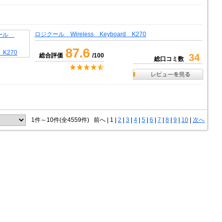
ロジクール Wireless Keyboard K270
87.6
総合評価
/100
34
総口コミ数
1件～10件(全4559件)
前へ
|
1 |
2
|
3
|
4
|
5
|
6
|
7
|
8
|
9
|
10
|
次へ