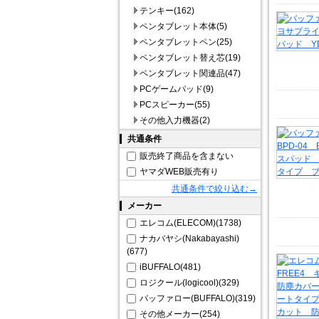
テンキー(162)
ペンタブレット本体(5)
ペンタブレットペン(25)
ペンタブレット替え芯(19)
ペンタブレット関連品(47)
PCゲームパッド(9)
PCスピーカー(55)
その他入力機器(2)
共通条件
販売終了商品を含まない
ヤマダWEB販売有り
共通条件で絞り込む→
メーカー
エレコム(ELECOM)(1738)
ナカバヤシ(Nakabayashi)
(677)
iBUFFALO(481)
ロジクール(logicool)(329)
バッファロー(BUFFALO)(319)
その他メーカー(254)