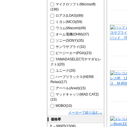
マイクロソフト(Microsoft)
(196)
ロアス(LOAS)(99)
ミヨシ(MCO)(59)
ワコム(Wacom)(49)
オーム電機(OHM)(37)
ソニー(SONY)(35)
サンワサプライ(32)
ピージーエー(PGA)(23)
YAMADASELECT(ヤマダセレ
クト)(20)
ユニーク(20)
ハーブリラックス(HERB
Relax)(17)
アーベル(Arvel)(15)
マッドキャッツ(MAD CATZ)
(15)
MOBO(10)
メーカーで絞り込む→
価格帯
～999円(1508)