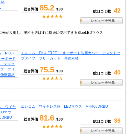
85.2
総合評価
/100
42
総口コミ数
に光が反射し、場所を選ばずに快適に使用できるBlueLEDマウス
エレコム PKU-FREE1 キーボード防塵カバー デスクトッ
プタイプ フリーカット 伸縮素材
75.5
総合評価
/100
40
総口コミ数
エレコム ワイヤレスIR LEDマウス M-IR06DRBU
81.6
総合評価
/100
36
総口コミ数