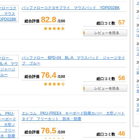
バッファローコクヨサプライ マウスパッド YDPD02BK
2
『
82.8
総合評価
/100
57
総口コミ数
2
2
バッファロー BPD-04 BL-A マウスパッド ジャージタイ
2
プ ブルー
『
76.4
総合評価
/100
56
総口コミ数
2
2
エレコム PKU-FREE4 キーボード防塵カバー 大型ノート
タイプ フリーカット 防水・防塵
76.5
総合評価
/100
46
総口コミ数