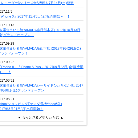
クレコーダー3シリーズ全6機種を7月14日(土)発売
017.11.3
iPhone X』2017年11月3日(金)販売開始～！！
017.10.13
｢家電住まいる館YAMADA春日部本店｣2017年10月13日
(金)グランドオープン！
017.09.29
｢家電住まいる館YAMADA新山下店｣2017年9月29日(金)
グランドオープン！
017.09.22
iPhone 8』『iPhone 8 Plus』2017年9月22日(金)販売開
始～！！
017.08.31
｢家電住まいる館YAMADAシーサイドひたちなか店｣2017
年9月8日(金)グランドオープン！
017.08.21
Yahoo!ショッピング｢ヤマダ電機Yahoo!店｣
2017年8月21日(月)出店開始！
▼ もっと見る／折りたたむ ▲