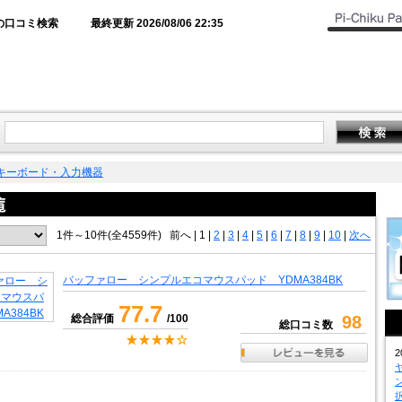
の口コミ検索
最終更新 2026/08/06 22:35
キーボード・入力機器
1件～10件(全4559件)
前へ
|
1 |
2
|
3
|
4
|
5
|
6
|
7
|
8
|
9
|
10
|
次へ
バッファロー シンプルエコマウスパッド YDMA384BK
77.7
総合評価
/100
98
総口コミ数
2