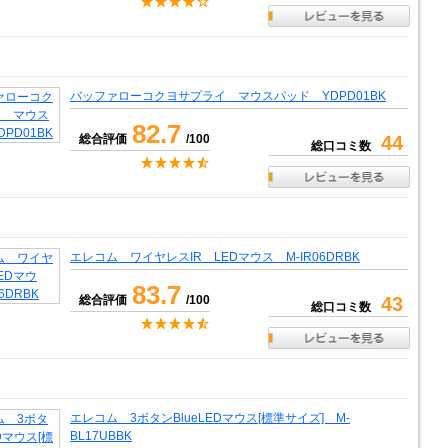
バッファローコクヨサプライ マウスパッド YDPD01BK
82.7
総合評価
/100
44
総口コミ数
エレコム ワイヤレスIR LEDマウス M-IR06DRBK
83.7
総合評価
/100
43
総口コミ数
エレコム 3ボタンBlueLEDマウス[標準サイズ] M-
BL17UBBK