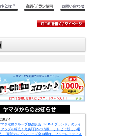
018.7.4
ヤマダ電機グループ独占販売『FUNAIブランド』のライ
ンアップを幅広く充実｢日本の有機ELテレビに新しい選
択｣、薄型テレビ6シリーズ全14機種、ブルーレイディス