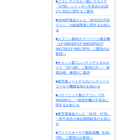
■ニコン デジタル一眼レフカメラ
「D750」シャッター不具合のお詫
びと対応に関するご案内
■SHARP液晶テレビ「AQUOS R30
ライン」の録画障害に関するお知ら
せ
■エプソン製A3カラーページ複合機
（LP-M8040F/LP-M8040PS/LP-
M8170F/LP-M8170PS）ご愛用のお
客様へ
■キャノン製コンパクトデジタルカ
メラ「IXY-180」ご愛用の方へ・ 無
償点検・修理のご案内
■東芝製ノートＰＣのバッテリーリ
コールで機種追加のお知らせ
■パナソニック製エアコン「CS-
WX406C2」一部室外機の不具合に
関するお知らせ
■東芝製液晶テレビ「42J8・47J8」
一部不具合の保証期間延長のお知ら
せ
■アイリスオーヤマ製除湿機「EJD-
70N」ご愛用のお客様へ