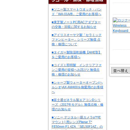
■ソニー製スマートウオッチ・バン
ド「WA-01A/B」ご愛用のお客様へ
■東芝製ノートPC用ACアダプター
の交換・回収に関するお知らせ
■アイリスオーヤマ製「セラミック
ファンヒーター」シリーズ無償 点
検・修理について
■タイガー製除湿乾燥機【AHE型】
をご愛用のお客様へ
■コイズミ照明製 インテリアファ
ンご愛用の皆様へお詫びと無償点
検・修理のお知らせ
■シャープ製ウォーターオーブン(ヘ
ルシオ)AX-AW400を御愛用のお客様
へ
■富士通ゼネラル製エアコンDシリ
ーズ（2017年モデル）無償点検・修
理のお知らせ
■ソニー デジタル一眼カメラα™[E
マウント] 用レンズPlanar T*
FE50mm F1.4ZA 「SEL50F14Z」の