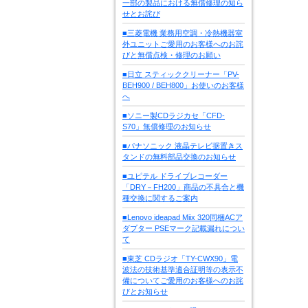
一部の製品における無償修理の知ら
せとお詫び
■三菱電機 業務用空調・冷熱機器室
外ユニットご愛用のお客様へのお詫
びと無償点検・修理のお願い
■日立 スティッククリーナー「PV-
BEH900 / BEH800」お使いのお客様
へ
■ソニー製CDラジカセ「CFD-
S70」無償修理のお知らせ
■パナソニック 液晶テレビ据置きス
タンドの無料部品交換のお知らせ
■ユピテル ドライブレコーダー
「DRY－FH200」商品の不具合と機
種交換に関するご案内
■Lenovo ideapad Miix 320同梱ACア
ダプター PSEマーク記載漏れについ
て
■東芝 CDラジオ「TY-CWX90」電
波法の技術基準適合証明等の表示不
備についてご愛用のお客様へのお詫
びとお知らせ