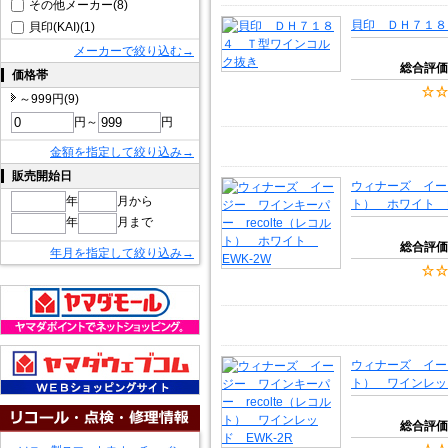
その他メーカー(8)
貝印 ＤＨ７１８
貝印(KAI)(1)
メーカーで絞り込む→
総合評価
価格帯
～999円(9)
円～
円
金額を指定して絞り込み→
販売開始日
ウィナーズ イージ
年
月から
ト） ホワイト E
年
月まで
総合評価
年月を指定して絞り込み→
ウィナーズ イージ
ト） ワインレッド
総合評価