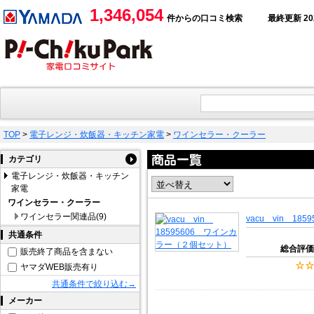
1,346,054
件からの口コミ検索
最終更新 2026
TOP
>
電子レンジ・炊飯器・キッチン家電
>
ワインセラー・クーラー
カテゴリ
電子レンジ・炊飯器・キッチン
家電
ワインセラー・クーラー
ワインセラー関連品(9)
vacu vin 1
共通条件
総合評価
販売終了商品を含まない
ヤマダWEB販売有り
共通条件で絞り込む→
メーカー