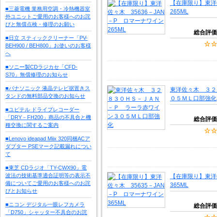
【在庫限り】東洋佐
■三菱電機 業務用空調・冷熱機器室
265ML
外ユニットご愛用のお客様へのお詫
びと無償点検・修理のお願い
総合評価
■日立 スティッククリーナー「PV-
BEH900 / BEH800」お使いのお客様
へ
■ソニー製CDラジカセ「CFD-
S70」無償修理のお知らせ
■パナソニック 液晶テレビ据置きス
東洋佐々木 ３２
タンドの無料部品交換のお知らせ
０５ＭＬ口部強化
■ユピテル ドライブレコーダー
「DRY－FH200」商品の不具合と機
総合評価
種交換に関するご案内
■Lenovo ideapad Miix 320同梱ACア
ダプター PSEマーク記載漏れについ
て
■東芝 CDラジオ「TY-CWX90」電
波法の技術基準適合証明等の表示不
【在庫限り】東洋佐
備についてご愛用のお客様へのお詫
365ML
びとお知らせ
■ニコン デジタル一眼レフカメラ
総合評価
「D750」シャッター不具合のお詫