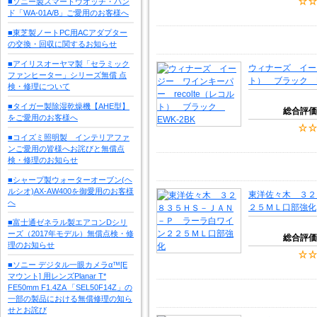
■ソニー製スマートウオッチ・バン
ド「WA-01A/B」ご愛用のお客様へ
■東芝製ノートPC用ACアダプター
の交換・回収に関するお知らせ
■アイリスオーヤマ製「セラミック
ウィナーズ イージ
ファンヒーター」シリーズ無償 点
ト） ブラック E
検・修理について
■タイガー製除湿乾燥機【AHE型】
総合評価
をご愛用のお客様へ
■コイズミ照明製 インテリアファ
ンご愛用の皆様へお詫びと無償点
検・修理のお知らせ
■シャープ製ウォーターオーブン(ヘ
ルシオ)AX-AW400を御愛用のお客様
東洋佐々木 ３２
へ
２５ＭＬ口部強化
■富士通ゼネラル製エアコンDシリ
ーズ（2017年モデル）無償点検・修
総合評価
理のお知らせ
■ソニー デジタル一眼カメラα™[E
マウント] 用レンズPlanar T*
FE50mm F1.4ZA 「SEL50F14Z」の
一部の製品における無償修理の知ら
せとお詫び