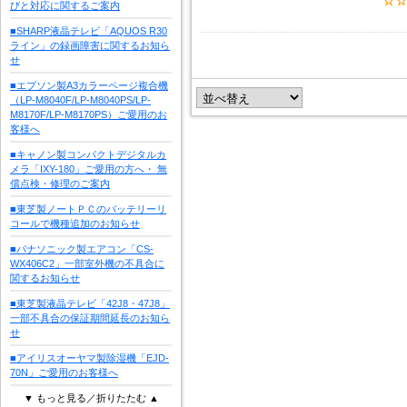
びと対応に関するご案内
■SHARP液晶テレビ「AQUOS R30
ライン」の録画障害に関するお知ら
せ
■エプソン製A3カラーページ複合機
（LP-M8040F/LP-M8040PS/LP-
M8170F/LP-M8170PS）ご愛用のお
客様へ
■キャノン製コンパクトデジタルカ
メラ「IXY-180」ご愛用の方へ・ 無
償点検・修理のご案内
■東芝製ノートＰＣのバッテリーリ
コールで機種追加のお知らせ
■パナソニック製エアコン「CS-
WX406C2」一部室外機の不具合に
関するお知らせ
■東芝製液晶テレビ「42J8・47J8」
一部不具合の保証期間延長のお知ら
せ
■アイリスオーヤマ製除湿機「EJD-
70N」ご愛用のお客様へ
▼ もっと見る／折りたたむ ▲