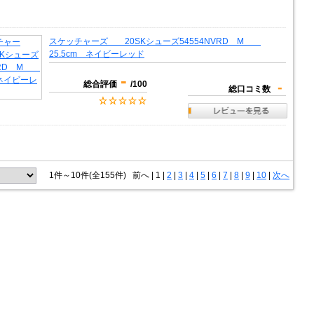
スケッチャーズ 20SKシューズ54554NVRD M
25.5cm ネイビーレッド
-
総合評価
/100
-
総口コミ数
1件～10件(全155件)
前へ
|
1 |
2
|
3
|
4
|
5
|
6
|
7
|
8
|
9
|
10
|
次へ