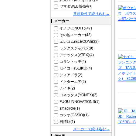
ヤマダWEB販売有り
共通条件で絞り込む→
メーカー
オノフ(ONOFF)(47)
その他メーカー(43)
エレコム(ELECOM)(32)
ラングスジャパン(9)
アテックス(ATEX)(4)
コラントッテ(4)
セイコー(SEIKO)(4)
ディアドラ(2)
ドクターエア(2)
ナイキ(2)
ヨネックス(YONEX)(2)
FUGU INNOVATIONS(1)
smacircle(1)
カシオ(CASIO)(1)
日清紡(1)
メーカーで絞り込む→