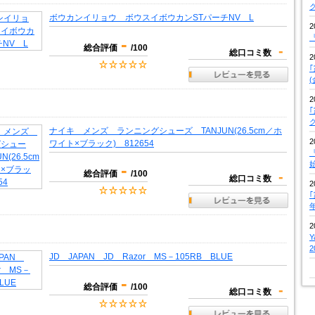
ボウカンイリョウ ボウスイボウカンSTパーチNV L
2
『
-
総合評価
/100
-
総口コミ数
2
2
ナイキ メンズ ランニングシューズ TANJUN(26.5cm／ホ
2
ワイト×ブラック) 812654
『
-
総合評価
/100
-
総口コミ数
2
2
JD JAPAN JD Razor MS－105RB BLUE
-
総合評価
/100
-
総口コミ数