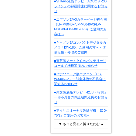
■SHARP液晶テレビ「AQUOS R30
ライン」の録画障害に関するお知ら
せ
■エプソン製A3カラーページ複合機
（LP-M8040F/LP-M8040PS/LP-
M8170F/LP-M8170PS）ご愛用のお
客様へ
■キャノン製コンパクトデジタルカ
メラ「IXY-180」ご愛用の方へ・ 無
償点検・修理のご案内
■東芝製ノートＰＣのバッテリーリ
コールで機種追加のお知らせ
■パナソニック製エアコン「CS-
WX406C2」一部室外機の不具合に
関するお知らせ
■東芝製液晶テレビ「42J8・47J8」
一部不具合の保証期間延長のお知ら
せ
■アイリスオーヤマ製除湿機「EJD-
70N」ご愛用のお客様へ
▼ もっと見る／折りたたむ ▲