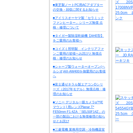
■東芝製ノートPC用ACアダプター
の交換・回収に関するお知らせ
■アイリスオーヤマ製「セラミック
ファンヒーター」シリーズ無償 点
検・修理について
■タイガー製除湿乾燥機【AHE型】
をご愛用のお客様へ
■コイズミ照明製 インテリアファ
ンご愛用の皆様へお詫びと無償点
検・修理のお知らせ
■シャープ製ウォーターオーブン(ヘ
ルシオ)AX-AW400を御愛用のお客様
へ
■富士通ゼネラル製エアコンDシリ
ーズ（2017年モデル）無償点検・修
理のお知らせ
■ソニー デジタル一眼カメラα™[E
マウント] 用レンズPlanar T*
FE50mm F1.4ZA 「SEL50F14Z」の
一部の製品における無償修理の知ら
せとお詫び
■三菱電機 業務用空調・冷熱機器室