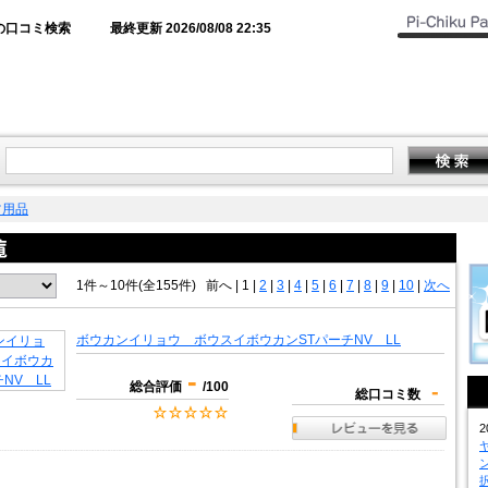
の口コミ検索
最終更新 2026/08/08 22:35
ツ用品
1件～10件(全155件)
前へ
|
1 |
2
|
3
|
4
|
5
|
6
|
7
|
8
|
9
|
10
|
次へ
ボウカンイリョウ ボウスイボウカンSTパーチNV LL
-
総合評価
/100
-
総口コミ数
2