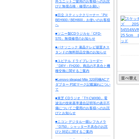
外ユニットご愛用のお客様へのお詫
びと無償点検・修理のお願い
■日立 スティッククリーナー「PV-
BEH900 / BEH800」お使いのお客様
へ
■ソニー製CDラジカセ「CFD-
S70」無償修理のお知らせ
■パナソニック 液晶テレビ据置きス
タンドの無料部品交換のお知らせ
■ユピテル ドライブレコーダー
「DRY－FH200」商品の不具合と機
種交換に関するご案内
■Lenovo ideapad Miix 320同梱ACア
ダプター PSEマーク記載漏れについ
て
■東芝 CDラジオ「TY-CWX90」電
波法の技術基準適合証明等の表示不
備についてご愛用のお客様へのお詫
びとお知らせ
■ニコン デジタル一眼レフカメラ
「D750」シャッター不具合のお詫
びと対応に関するご案内