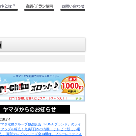
018.7.4
ヤマダ電機グループ独占販売『FUNAIブランド』のライ
ンアップを幅広く充実｢日本の有機ELテレビに新しい選
択｣、薄型テレビ6シリーズ全14機種、ブルーレイディス