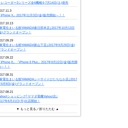
クレコーダー3シリーズ全6機種を7月14日(土)発売
017.11.3
iPhone X』2017年11月3日(金)販売開始～！！
017.10.13
｢家電住まいる館YAMADA春日部本店｣2017年10月13日
(金)グランドオープン！
017.09.29
｢家電住まいる館YAMADA新山下店｣2017年9月29日(金)
グランドオープン！
017.09.22
iPhone 8』『iPhone 8 Plus』2017年9月22日(金)販売開
始～！！
017.08.31
｢家電住まいる館YAMADAシーサイドひたちなか店｣2017
年9月8日(金)グランドオープン！
017.08.21
Yahoo!ショッピング｢ヤマダ電機Yahoo!店｣
2017年8月21日(月)出店開始！
▼ もっと見る／折りたたむ ▲