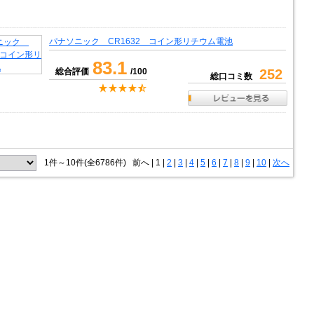
パナソニック CR1632 コイン形リチウム電池
83.1
総合評価
/100
252
総口コミ数
1件～10件(全6786件)
前へ
|
1 |
2
|
3
|
4
|
5
|
6
|
7
|
8
|
9
|
10
|
次へ