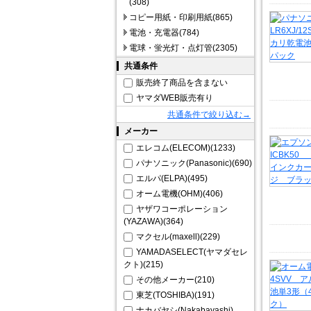
(308)
コピー用紙・印刷用紙(865)
電池・充電器(784)
電球・蛍光灯・点灯管(2305)
共通条件
販売終了商品を含まない
ヤマダWEB販売有り
共通条件で絞り込む→
メーカー
エレコム(ELECOM)(1233)
パナソニック(Panasonic)(690)
エルパ(ELPA)(495)
オーム電機(OHM)(406)
ヤザワコーポレーション
(YAZAWA)(364)
マクセル(maxell)(229)
YAMADASELECT(ヤマダセレ
クト)(215)
その他メーカー(210)
東芝(TOSHIBA)(191)
ナカバヤシ(Nakabayashi)