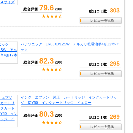
79.6
総合評価
/100
303
総口コミ数
パナソニック LR03XJ/12SW アルカリ乾電池単4形12本パ
ック
82.3
総合評価
/100
295
総口コミ数
インク エプソン 純正 カートリッジ インクカートリッ
ジ ICY50 インクカートリッジ イエロー
80.3
総合評価
/100
269
総口コミ数