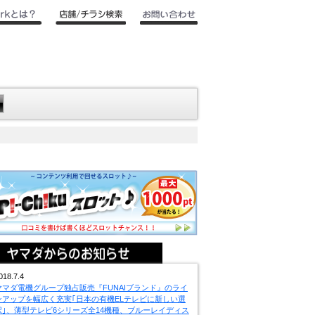
018.7.4
ヤマダ電機グループ独占販売『FUNAIブランド』のライ
ンアップを幅広く充実｢日本の有機ELテレビに新しい選
択｣、薄型テレビ6シリーズ全14機種、ブルーレイディス