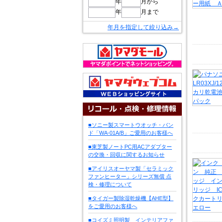
年
月から
年
月まで
年月を指定して絞り込み→
■ソニー製スマートウオッチ・バン
ド「WA-01A/B」ご愛用のお客様へ
■東芝製ノートPC用ACアダプター
の交換・回収に関するお知らせ
■アイリスオーヤマ製「セラミック
ファンヒーター」シリーズ無償 点
検・修理について
■タイガー製除湿乾燥機【AHE型】
をご愛用のお客様へ
■コイズミ照明製 インテリアファ