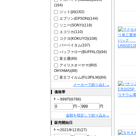
(164)
ジット(jit)(162)
エプソン(EPSON)(144)
ソニー(SONY)(119)
エコリカ(110)
コクヨ(KOKUYO)(108)
バーベイタム(107)
バッファロー(BUFFALO)(94)
富士通(89)
アイリスオーヤマ(IRIS
OHYAMA)(88)
富士フイルム(FUJIFILM)(84)
メーカーで絞り込む→
価格帯
～999円(6786)
円～
円
金額を指定して絞り込み→
販売開始日
〜2021年12月(27)