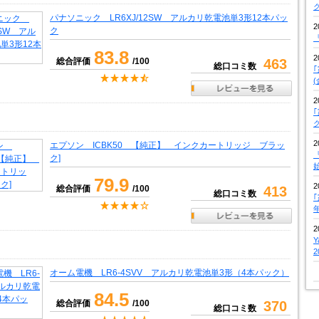
パナソニック LR6XJ/12SW アルカリ乾電池単3形12本パッ
2
ク
『
83.8
2
総合評価
/100
463
総口コミ数
2
2
エプソン ICBK50 【純正】 インクカートリッジ ブラッ
『
ク]
79.9
2
総合評価
/100
413
総口コミ数
2
オーム電機 LR6-4SVV アルカリ乾電池単3形（4本パック）
84.5
総合評価
/100
370
総口コミ数