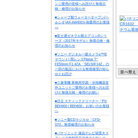
ンご愛用の皆様へお詫びと無償点
検・修理のお知らせ
■シャープ製ウォーターオーブン(ヘ
ルシオ)AX-AW400を御愛用のお客様
へ
■富士通ゼネラル製エアコンDシリ
ーズ（2017年モデル）無償点検・修
理のお知らせ
■ソニー デジタル一眼カメラα™[E
マウント] 用レンズPlanar T*
FE50mm F1.4ZA 「SEL50F14Z」の
一部の製品における無償修理の知ら
せとお詫び
■三菱電機 業務用空調・冷熱機器室
外ユニットご愛用のお客様へのお詫
びと無償点検・修理のお願い
■日立 スティッククリーナー「PV-
BEH900 / BEH800」お使いのお客様
へ
■ソニー製CDラジカセ「CFD-
S70」無償修理のお知らせ
■パナソニック 液晶テレビ据置きス
タンドの無料部品交換のお知らせ