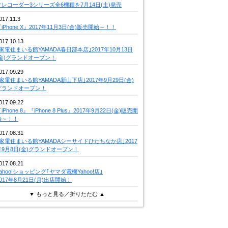
クレコーダー3シリーズ全6機種を7月14日(土)発売
017.11.3
iPhone X』2017年11月3日(金)販売開始～！！
017.10.13
｢家電住まいる館YAMADA春日部本店｣2017年10月13日
(金)グランドオープン！
017.09.29
｢家電住まいる館YAMADA新山下店｣2017年9月29日(金)
グランドオープン！
017.09.22
iPhone 8』『iPhone 8 Plus』2017年9月22日(金)販売開
始～！！
017.08.31
｢家電住まいる館YAMADAシーサイドひたちなか店｣2017
年9月8日(金)グランドオープン！
017.08.21
Yahoo!ショッピング｢ヤマダ電機Yahoo!店｣
2017年8月21日(月)出店開始！
▼ もっと見る／折りたたむ ▲