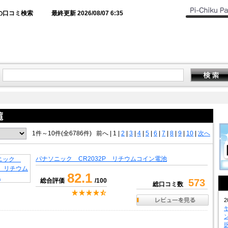
の口コミ検索
最終更新 2026/08/07 6:35
1件～10件(全6786件)
前へ
|
1 |
2
|
3
|
4
|
5
|
6
|
7
|
8
|
9
|
10
|
次へ
パナソニック CR2032P リチウムコイン電池
82.1
総合評価
/100
573
総口コミ数
2