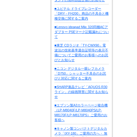
■ユピテル ドライブレコーダー
「DRY－FH200」商品の不具合と機
種交換に関するご案内
■Lenovo ideapad Miix 320同梱ACア
ダプター PSEマーク記載漏れについ
て
■東芝 CDラジオ「TY-CWX90」電
波法の技術基準適合証明等の表示不
備についてご愛用のお客様へのお詫
びとお知らせ
■ニコン デジタル一眼レフカメラ
「D750」シャッター不具合のお詫
びと対応に関するご案内
■SHARP液晶テレビ「AQUOS R30
ライン」の録画障害に関するお知ら
せ
■エプソン製A3カラーページ複合機
（LP-M8040F/LP-M8040PS/LP-
M8170F/LP-M8170PS）ご愛用のお
客様へ
■キャノン製コンパクトデジタルカ
メラ「IXY-180」ご愛用の方へ・ 無