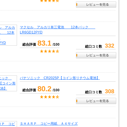
マクセル アルカリ単三電池 12本パック
LR6GD12PYD
83.1
総合評価
/100
332
総口コミ数
パナソニック CR2025P【コイン形リチウム電池】
80.2
総合評価
/100
308
総口コミ数
ＳＨＡＲＰ コピー用紙 Ａ４サイズ