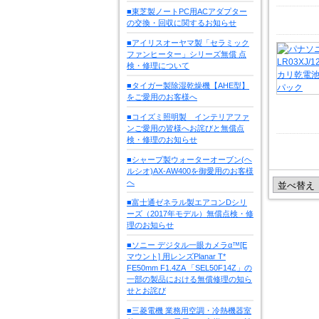
■東芝製ノートPC用ACアダプター
の交換・回収に関するお知らせ
■アイリスオーヤマ製「セラミック
ファンヒーター」シリーズ無償 点
検・修理について
■タイガー製除湿乾燥機【AHE型】
をご愛用のお客様へ
■コイズミ照明製 インテリアファ
ンご愛用の皆様へお詫びと無償点
検・修理のお知らせ
■シャープ製ウォーターオーブン(ヘ
ルシオ)AX-AW400を御愛用のお客様
へ
■富士通ゼネラル製エアコンDシリ
ーズ（2017年モデル）無償点検・修
理のお知らせ
■ソニー デジタル一眼カメラα™[E
マウント] 用レンズPlanar T*
FE50mm F1.4ZA 「SEL50F14Z」の
一部の製品における無償修理の知ら
せとお詫び
■三菱電機 業務用空調・冷熱機器室