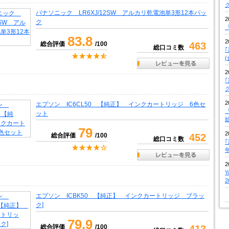
パナソニック LR6XJ/12SW アルカリ乾電池単3形12本パッ
2
ク
『
83.8
2
総合評価
/100
463
総口コミ数
2
2
エプソン IC6CL50 【純正】 インクカートリッジ 6色セ
『
ット
79
2
総合評価
/100
452
総口コミ数
2
エプソン ICBK50 【純正】 インクカートリッジ ブラッ
ク]
79.9
総合評価
/100