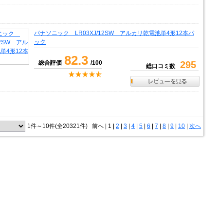
パナソニック LR03XJ/12SW アルカリ乾電池単4形12本パ
ック
82.3
総合評価
/100
295
総口コミ数
1件～10件(全20321件)
前へ
|
1 |
2
|
3
|
4
|
5
|
6
|
7
|
8
|
9
|
10
|
次へ