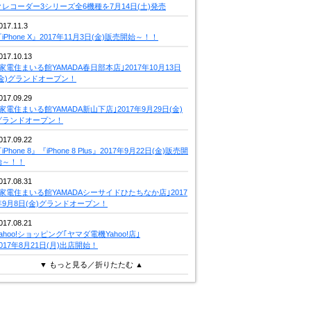
クレコーダー3シリーズ全6機種を7月14日(土)発売
017.11.3
iPhone X』2017年11月3日(金)販売開始～！！
017.10.13
｢家電住まいる館YAMADA春日部本店｣2017年10月13日
(金)グランドオープン！
017.09.29
｢家電住まいる館YAMADA新山下店｣2017年9月29日(金)
グランドオープン！
017.09.22
iPhone 8』『iPhone 8 Plus』2017年9月22日(金)販売開
始～！！
017.08.31
｢家電住まいる館YAMADAシーサイドひたちなか店｣2017
年9月8日(金)グランドオープン！
017.08.21
Yahoo!ショッピング｢ヤマダ電機Yahoo!店｣
2017年8月21日(月)出店開始！
▼ もっと見る／折りたたむ ▲