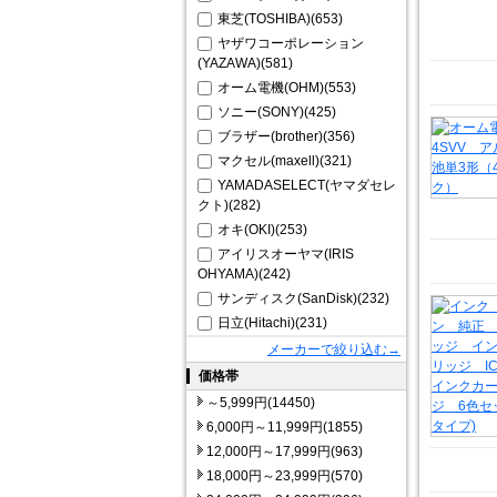
東芝(TOSHIBA)(653)
ヤザワコーポレーション
(YAZAWA)(581)
オーム電機(OHM)(553)
ソニー(SONY)(425)
ブラザー(brother)(356)
マクセル(maxell)(321)
YAMADASELECT(ヤマダセレ
クト)(282)
オキ(OKI)(253)
アイリスオーヤマ(IRIS
OHYAMA)(242)
サンディスク(SanDisk)(232)
日立(Hitachi)(231)
メーカーで絞り込む→
価格帯
～5,999円(14450)
6,000円～11,999円(1855)
12,000円～17,999円(963)
18,000円～23,999円(570)