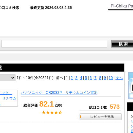
の口コミ検索
最終更新 2026/08/08 4:35
1件～10件(全20321件)
前へ
|
1 |
2
|
3
|
4
|
5
|
6
|
7
|
8
|
9
|
10
|
次へ
パナソニック CR2032P リチウムコイン電池
82.1
総合評価
/100
573
総口コミ数
2