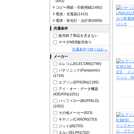
(443)
コピー用紙・印刷用紙(1492)
電池・充電器(1415)
電球・蛍光灯・点灯管(4959)
共通条件
販売終了商品を含まない
ヤマダWEB販売有り
共通条件で絞り込む→
メーカー
エレコム(ELECOM)(2766)
パナソニック(Panasonic)
(1734)
エプソン(EPSON)(1185)
アイ・オー・データ機器
(IODATA)(1051)
バッファロー(BUFFALO)
(1002)
その他メーカー(823)
キヤノン(CANON)(753)
ジット(jit)(703)
エルパ(ELPA)(702)