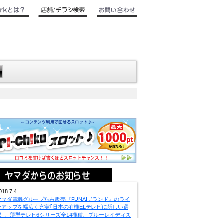
018.7.4
ヤマダ電機グループ独占販売『FUNAIブランド』のライ
ンアップを幅広く充実｢日本の有機ELテレビに新しい選
択｣、薄型テレビ6シリーズ全14機種、ブルーレイディス