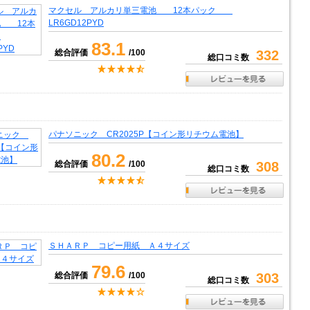
マクセル アルカリ単三電池 12本パック
LR6GD12PYD
83.1
総合評価
/100
332
総口コミ数
パナソニック CR2025P【コイン形リチウム電池】
80.2
総合評価
/100
308
総口コミ数
ＳＨＡＲＰ コピー用紙 Ａ４サイズ
79.6
総合評価
/100
303
総口コミ数