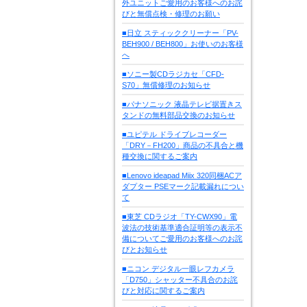
外ユニットご愛用のお客様へのお詫
びと無償点検・修理のお願い
■日立 スティッククリーナー「PV-
BEH900 / BEH800」お使いのお客様
へ
■ソニー製CDラジカセ「CFD-
S70」無償修理のお知らせ
■パナソニック 液晶テレビ据置きス
タンドの無料部品交換のお知らせ
■ユピテル ドライブレコーダー
「DRY－FH200」商品の不具合と機
種交換に関するご案内
■Lenovo ideapad Miix 320同梱ACア
ダプター PSEマーク記載漏れについ
て
■東芝 CDラジオ「TY-CWX90」電
波法の技術基準適合証明等の表示不
備についてご愛用のお客様へのお詫
びとお知らせ
■ニコン デジタル一眼レフカメラ
「D750」シャッター不具合のお詫
びと対応に関するご案内