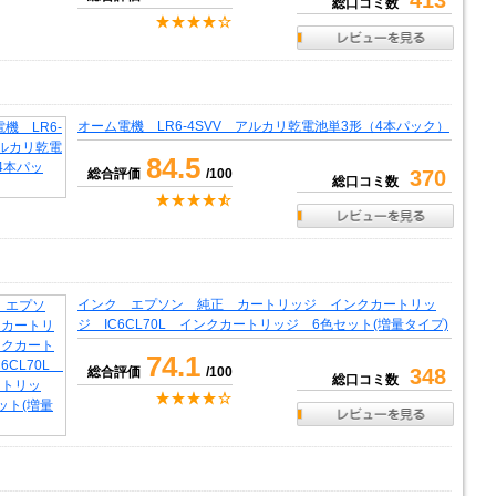
413
総口コミ数
オーム電機 LR6-4SVV アルカリ乾電池単3形（4本パック）
84.5
総合評価
/100
370
総口コミ数
インク エプソン 純正 カートリッジ インクカートリッ
ジ IC6CL70L インクカートリッジ 6色セット(増量タイプ)
74.1
総合評価
/100
348
総口コミ数