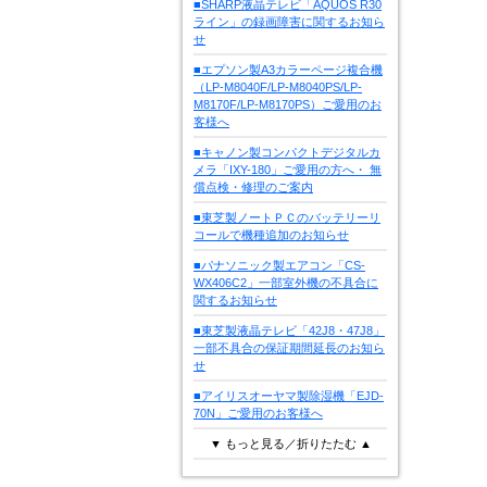
■SHARP液晶テレビ「AQUOS R30
ライン」の録画障害に関するお知ら
せ
■エプソン製A3カラーページ複合機
（LP-M8040F/LP-M8040PS/LP-
M8170F/LP-M8170PS）ご愛用のお
客様へ
■キャノン製コンパクトデジタルカ
メラ「IXY-180」ご愛用の方へ・ 無
償点検・修理のご案内
■東芝製ノートＰＣのバッテリーリ
コールで機種追加のお知らせ
■パナソニック製エアコン「CS-
WX406C2」一部室外機の不具合に
関するお知らせ
■東芝製液晶テレビ「42J8・47J8」
一部不具合の保証期間延長のお知ら
せ
■アイリスオーヤマ製除湿機「EJD-
70N」ご愛用のお客様へ
▼ もっと見る／折りたたむ ▲