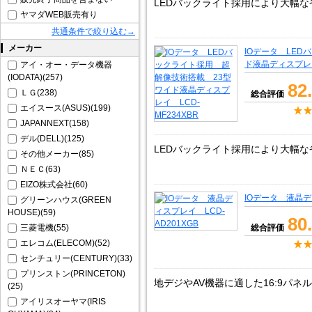
LEDバックライト採用により大幅
ヤマダWEB販売有り
共通条件で絞り込む→
メーカー
IOデータ LE
ド液晶ディスプレイ 
アイ・オー・データ機器
(IODATA)(257)
82
ＬＧ(238)
総合評価
エイスース(ASUS)(199)
JAPANNEXT(158)
デル(DELL)(125)
LEDバックライト採用により大幅
その他メーカー(85)
ＮＥＣ(63)
EIZO株式会社(60)
IOデータ 液晶ディ
グリーンハウス(GREEN
HOUSE)(59)
80
三菱電機(55)
総合評価
エレコム(ELECOM)(52)
センチュリー(CENTURY)(33)
プリンストン(PRINCETON)
地デジやAV機器に適した16:9パネル
(25)
アイリスオーヤマ(IRIS