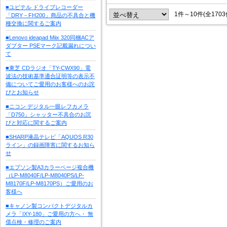
■ユピテル ドライブレコーダー
1件～10件(全170
「DRY－FH200」商品の不具合と機
種交換に関するご案内
■Lenovo ideapad Miix 320同梱ACア
ダプター PSEマーク記載漏れについ
て
■東芝 CDラジオ「TY-CWX90」電
波法の技術基準適合証明等の表示不
備についてご愛用のお客様へのお詫
びとお知らせ
■ニコン デジタル一眼レフカメラ
「D750」シャッター不具合のお詫
びと対応に関するご案内
■SHARP液晶テレビ「AQUOS R30
ライン」の録画障害に関するお知ら
せ
■エプソン製A3カラーページ複合機
（LP-M8040F/LP-M8040PS/LP-
M8170F/LP-M8170PS）ご愛用のお
客様へ
■キャノン製コンパクトデジタルカ
メラ「IXY-180」ご愛用の方へ・ 無
償点検・修理のご案内