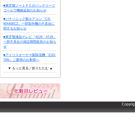
■東芝製ノートＰＣのバッテリーリ
コールで機種追加のお知らせ
■パナソニック製エアコン「CS-
WX406C2」一部室外機の不具合に
関するお知らせ
■東芝製液晶テレビ「42J8・47J8」
一部不具合の保証期間延長のお知ら
せ
■アイリスオーヤマ製除湿機「EJD-
70N」ご愛用のお客様へ
▼ もっと見る／折りたたむ ▲
Copyrig