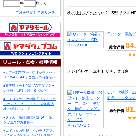
年
月まで
年月を指定して絞り込み→
机の上にぴったりの21.5型でフルH
IOデータ 液晶ディ
84
総合評価
テレビもゲームもＰＣもこれ1台！
■ソニー製スマートウオッチ・バン
ド「WA-01A/B」ご愛用のお客様へ
■東芝製ノートPC用ACアダプター
の交換・回収に関するお知らせ
IOデータ機器 
接続 ノングレアパ
■アイリスオーヤマ製「セラミック
ファンヒーター」シリーズ無償 点
91
検・修理について
総合評価
■タイガー製除湿乾燥機【AHE型】
をご愛用のお客様へ
■コイズミ照明製 インテリアファ
ンご愛用の皆様へお詫びと無償点