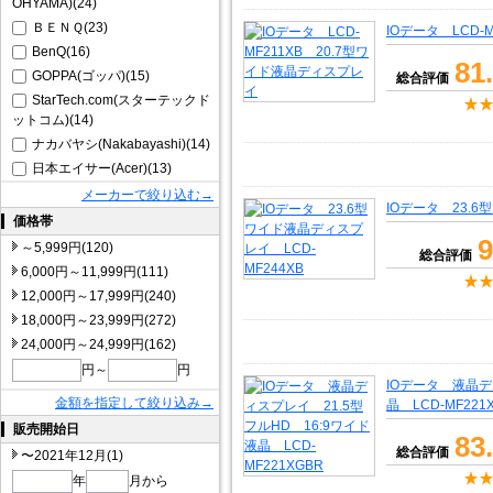
OHYAMA)(24)
ＢＥＮＱ(23)
IOデータ LCD-
BenQ(16)
81
GOPPA(ゴッパ)(15)
総合評価
StarTech.com(スターテックド
ットコム)(14)
ナカバヤシ(Nakabayashi)(14)
日本エイサー(Acer)(13)
メーカーで絞り込む→
IOデータ 23.6
価格帯
9
～5,999円(120)
総合評価
6,000円～11,999円(111)
12,000円～17,999円(240)
18,000円～23,999円(272)
24,000円～24,999円(162)
円～
円
IOデータ 液晶デ
金額を指定して絞り込み→
晶 LCD-MF221
販売開始日
83
総合評価
〜2021年12月(1)
年
月から