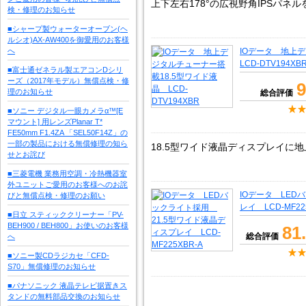
上下左右178°の広視野角IPSパネル
検・修理のお知らせ
■シャープ製ウォーターオーブン(ヘ
ルシオ)AX-AW400を御愛用のお客様
へ
IOデータ 地上
LCD-DTV194XB
■富士通ゼネラル製エアコンDシリ
ーズ（2017年モデル）無償点検・修
9
理のお知らせ
総合評価
■ソニー デジタル一眼カメラα™[E
マウント] 用レンズPlanar T*
FE50mm F1.4ZA 「SEL50F14Z」の
一部の製品における無償修理の知ら
18.5型ワイド液晶ディスプレイに
せとお詫び
■三菱電機 業務用空調・冷熱機器室
外ユニットご愛用のお客様へのお詫
IOデータ LED
びと無償点検・修理のお願い
レイ LCD-MF22
■日立 スティッククリーナー「PV-
BEH900 / BEH800」お使いのお客様
81
総合評価
へ
■ソニー製CDラジカセ「CFD-
S70」無償修理のお知らせ
■パナソニック 液晶テレビ据置きス
タンドの無料部品交換のお知らせ