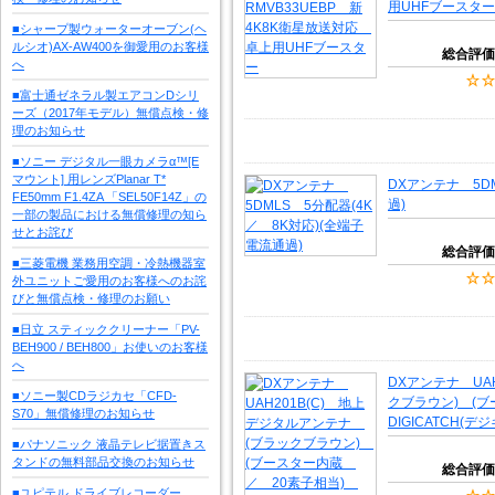
用UHFブースター
■シャープ製ウォーターオーブン(ヘ
ルシオ)AX-AW400を御愛用のお客様
総合評価
へ
■富士通ゼネラル製エアコンDシリ
ーズ（2017年モデル）無償点検・修
理のお知らせ
■ソニー デジタル一眼カメラα™[E
マウント] 用レンズPlanar T*
DXアンテナ 5D
FE50mm F1.4ZA 「SEL50F14Z」の
過)
一部の製品における無償修理の知ら
せとお詫び
総合評価
■三菱電機 業務用空調・冷熱機器室
外ユニットご愛用のお客様へのお詫
びと無償点検・修理のお願い
■日立 スティッククリーナー「PV-
BEH900 / BEH800」お使いのお客様
へ
DXアンテナ UA
■ソニー製CDラジカセ「CFD-
クブラウン) (
S70」無償修理のお知らせ
DIGICATCH(デ
■パナソニック 液晶テレビ据置きス
タンドの無料部品交換のお知らせ
総合評価
■ユピテル ドライブレコーダー