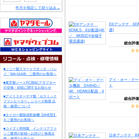
年月を指定して絞り込み→
DXアンテナ 6D
過)
総合評価
■ソニー製スマートウオッチ・バン
ド「WA-01A/B」ご愛用のお客様へ
アイ・オー・データ
■東芝製ノートPC用ACアダプター
ト
の交換・回収に関するお知らせ
■アイリスオーヤマ製「セラミック
総合評価
ファンヒーター」シリーズ無償 点
検・修理について
■タイガー製除湿乾燥機【AHE型】
をご愛用のお客様へ
■コイズミ照明製 インテリアファ
ンご愛用の皆様へお詫びと無償点
日本アンテナ RM
検・修理のお知らせ