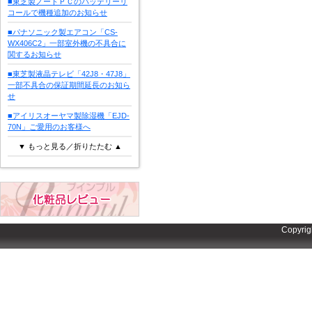
■東芝製ノートＰＣのバッテリーリ
コールで機種追加のお知らせ
■パナソニック製エアコン「CS-
WX406C2」一部室外機の不具合に
関するお知らせ
■東芝製液晶テレビ「42J8・47J8」
一部不具合の保証期間延長のお知ら
せ
■アイリスオーヤマ製除湿機「EJD-
70N」ご愛用のお客様へ
▼ もっと見る／折りたたむ ▲
Copyrig