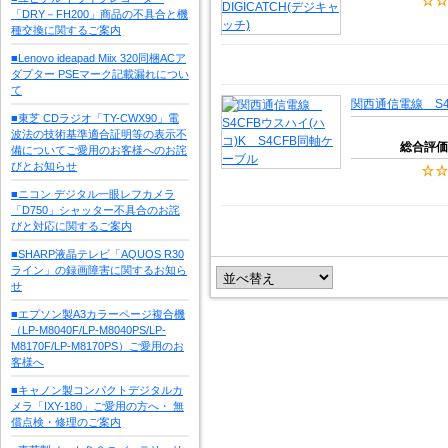
「DRY－FH200」商品の不具合と機
種交換に関するご案内
■Lenovo ideapad Miix 320同梱ACア
ダプター PSEマーク記載漏れについ
て
関西通信電線 S4
■東芝 CDラジオ「TY-CWX90」電
波法の技術基準適合証明等の表示不
総合評価
備についてご愛用のお客様へのお詫
びとお知らせ
■ニコン デジタル一眼レフカメラ
「D750」シャッター不具合のお詫
びと対応に関するご案内
■SHARP液晶テレビ「AQUOS R30
ライン」の録画障害に関するお知ら
せ
■エプソン製A3カラーページ複合機
（LP-M8040F/LP-M8040PS/LP-
M8170F/LP-M8170PS）ご愛用のお
客様へ
■キャノン製コンパクトデジタルカ
メラ「IXY-180」ご愛用の方へ・ 無
償点検・修理のご案内