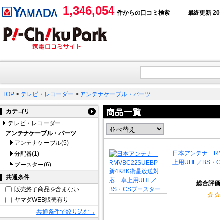
1,346,054
件からの口コミ検索
最終更新 2026
TOP
>
テレビ・レコーダー
>
アンテナケーブル・パーツ
カテゴリ
テレビ・レコーダー
アンテナケーブル・パーツ
アンテナケーブル(5)
日本アンテナ RM
分配器(1)
上用UHF／BS・
ブースター(6)
共通条件
総合評価
販売終了商品を含まない
ヤマダWEB販売有り
共通条件で絞り込む→