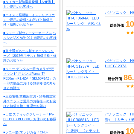
■タイガー製除湿乾燥機【AHE型】
をご愛用のお客様へ
パナソニック HH
■コイズミ照明製 インテリアファ
ンご愛用の皆様へお詫びと無償点
10
検・修理のお知らせ
総合評価
■シャープ製ウォーターオーブン(ヘ
ルシオ)AX-AW400を御愛用のお客様
へ
■富士通ゼネラル製エアコンDシリ
ーズ（2017年モデル）無償点検・修
理のお知らせ
パナソニック HH
HHCG1237A
■ソニー デジタル一眼カメラα™[E
マウント] 用レンズPlanar T*
86
FE50mm F1.4ZA 「SEL50F14Z」の
総合評価
一部の製品における無償修理の知ら
せとお詫び
■三菱電機 業務用空調・冷熱機器室
外ユニットご愛用のお客様へのお詫
びと無償点検・修理のお願い
パナソニック HH
■日立 スティッククリーナー「PV-
BEH900 / BEH800」お使いのお客様
畳) 【カチット
へ
10
■ソニー製CDラジカセ「CFD-
総合評価