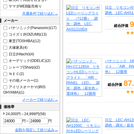
ヤマダWEB販売有り
日立 リモコン付
調色 LEC-AHS1
共通条件で絞り込む→
メーカー
9
総合評価
パナソニック(Panasonic)(17)
コイズミ(KOIZUMI)(13)
東芝(TOSHIBA)(12)
大塚家具(4)
日立(Hitachi)(4)
オーデリック(ODELIC)(2)
パナソニック HH
イト 「AIR P
シャープ(Sharp)(2)
色） 12畳用
ＮＥＣ(2)
その他メーカー(1)
87
総合評価
アイリスオーヤマ(IRIS
OHYAMA)(1)
メーカーで絞り込む→
価格帯
24,000円～24,999円(58)
日立 LEC-AH
円～
円
調色・調光／昼光
金額を指定して絞り込み→