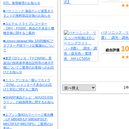
S70」無償修理のお知らせ
■パナソニック 液晶テレビ据置きス
タンドの無料部品交換のお知らせ
■ユピテル ドライブレコーダー
「DRY－FH200」商品の不具合と機
パナソニック リ
種交換に関するご案内
畳） 調光・調色（
■Lenovo ideapad Miix 320同梱ACア
ダプター PSEマーク記載漏れについ
10
総合評価
て
■東芝 CDラジオ「TY-CWX90」電
波法の技術基準適合証明等の表示不
備についてご愛用のお客様へのお詫
びとお知らせ
■ニコン デジタル一眼レフカメラ
「D750」シャッター不具合のお詫
1件
びと対応に関するご案内
■SHARP液晶テレビ「AQUOS R30
ライン」の録画障害に関するお知ら
せ
■エプソン製A3カラーページ複合機
（LP-M8040F/LP-M8040PS/LP-
M8170F/LP-M8170PS）ご愛用のお
客様へ