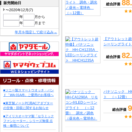
88
販売開始日
総合評価
〜2020年12月(7)
年
月から
年
月まで
年月を指定して絞り込み→
【アウトレット超特
シーリングライト 
82
総合評価
■ソニー製スマートウオッチ・バン
パナソニック HH
ド「WA-01A/B」ご愛用のお客様へ
ト （～12畳）
■東芝製ノートPC用ACアダプター
9
の交換・回収に関するお知らせ
総合評価
■アイリスオーヤマ製「セラミック
ファンヒーター」シリーズ無償 点
検・修理について