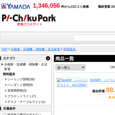
1,346,056
件からの口コミ検索
最終更新 2026
TOP
>
冷蔵庫・洗濯機・掃除機・生活家電
>
照明器具
カテゴリ
冷蔵庫・洗濯機・掃除機・生活
1件
家電
照明器具
シーリング照明(38)
SHARP シーリ
ペンダント照明(9)
88
玄関用照明(3)
総合評価
ブラケットライト(7)
デスク・テーブルライト(1)
共通条件
販売終了商品を含まない