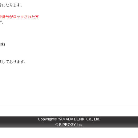
号になります。
証番号がロックされた方
す。
休)
致しております。
Copyright© YAMADA DENKI Co., Ltd.
© BIPROGY Inc.