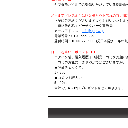
ヤマダモバイルでご登録いただいている暗証番
メールアドレスまたは暗証番号をお忘れの方／暗
下記にご連絡くださいますようお願いいたしま
ご連絡先名称：ピーチクパーク事務局
メールアドレス：
info@tpgaw.jp
電話番号：0120-566-336
受付時間：10:00～21:00 (元日を除き、年中無
口コミを書いてポイントGET!
ログイン後、購入履歴より製品口コミをお願い
口コミのお礼に、ささやかではございますが、
★評価チェックで、
1～5pt
★コメント記入で、
5～10pt
合計で、6～15ptプレゼントさせて頂きます。