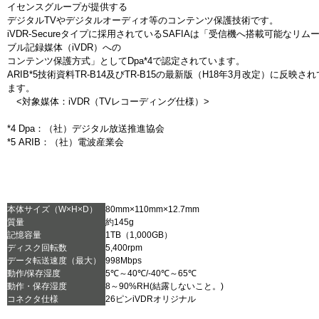
イセンスグループが提供する
デジタルTVやデジタルオーディオ等のコンテンツ保護技術です。
iVDR-Secureタイプに採用されているSAFIAは「受信機へ搭載可能なリム
ブル記録媒体（iVDR）への
コンテンツ保護方式」としてDpa*4で認定されています。
ARIB*5技術資料TR-B14及びTR-B15の最新版（H18年3月改定）に反映さ
ます。
<対象媒体：iVDR（TVレコーディング仕様）>
*4 Dpa：（社）デジタル放送推進協会
*5 ARIB：（社）電波産業会
本体サイズ（W×H×D）
80mm×110mm×12.7mm
質量
約145g
記憶容量
1TB（1,000GB）
ディスク回転数
5,400rpm
データ転送速度（最大）
998Mbps
動作/保存湿度
5℃～40℃/-40℃～65℃
動作・保存湿度
8～90%RH(結露しないこと。)
コネクタ仕様
26ピンiVDRオリジナル