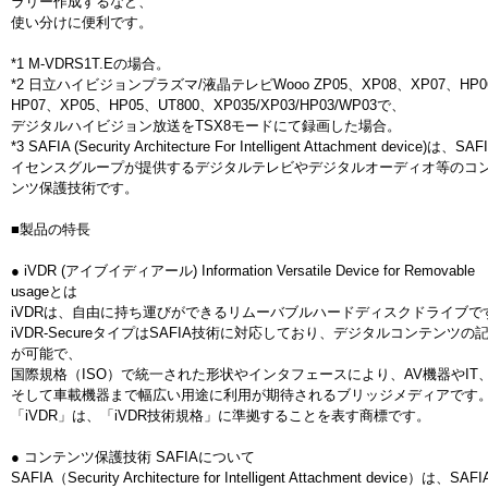
ラリー作成するなど、
使い分けに便利です。
*1 M-VDRS1T.Eの場合。
*2 日立ハイビジョンプラズマ/液晶テレビWooo ZP05、XP08、XP07、HP0
HP07、XP05、HP05、UT800、XP035/XP03/HP03/WP03で、
デジタルハイビジョン放送をTSX8モードにて録画した場合。
*3 SAFIA (Security Architecture For Intelligent Attachment device)は、SA
イセンスグループが提供するデジタルテレビやデジタルオーディオ等のコ
ンツ保護技術です。
■製品の特長
● iVDR (アイブイディアール) Information Versatile Device for Removable
usageとは
iVDRは、自由に持ち運びができるリムーバブルハードディスクドライブで
iVDR-SecureタイプはSAFIA技術に対応しており、デジタルコンテンツの
が可能で、
国際規格（ISO）で統一された形状やインタフェースにより、AV機器やIT
そして車載機器まで幅広い用途に利用が期待されるブリッジメディアです
「iVDR」は、「iVDR技術規格」に準拠することを表す商標です。
● コンテンツ保護技術 SAFIAについて
SAFIA（Security Architecture for Intelligent Attachment device）は、SAF