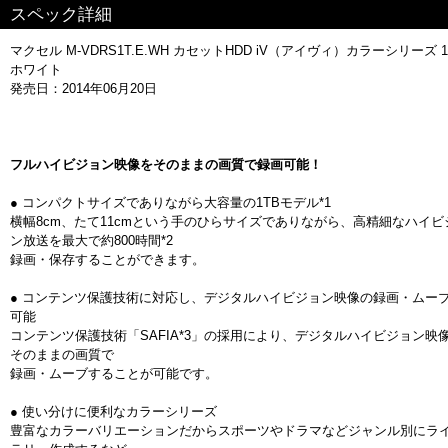
スペック詳細
マクセル M-VDRS1T.E.WH カセットHDD iV（アイヴィ）カラーシリーズ 1
ホワイト
発売日：2014年06月20日
フルハイビジョン映像をそのままの画質で録画可能！
● コンパクトサイズでありながら大容量の1TBモデル*1
横幅8cm、たて11cmという手のひらサイズでありながら、高精細なハイビ
ン放送を最大で約800時間*2
録画・保存することができます。
● コンテンツ保護技術に対応し、デジタルハイビジョン映像の録画・ムー
可能
コンテンツ保護技術「SAFIA*3」の採用により、デジタルハイビジョン映
そのままの画質で
録画・ムーブすることが可能です。
● 使い分けに便利なカラーシリーズ
豊富なカラーバリエーションだからスポーツやドラマなどジャンル別にラ